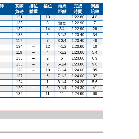
師
實際
排位
檔位
頭馬
完成
獨贏
負磅
體重
距離
時間
賠率
121
---
13
---
1:22.80
4.8
133
---
8
1:22.90
7
頸位
132
---
14
3/4
1:22.90
28
138
---
3
3-1/2
1:23.40
34
117
---
7
3-3/4
1:23.40
48
134
---
12
4-1/2
1:23.60
10
119
---
4
4-1/2
1:23.60
5.4
135
---
2
5
1:23.60
6.9
133
---
9
6-1/4
1:23.80
9.8
128
---
10
7-1/4
1:24.00
85
137
---
5
7-1/2
1:24.00
37
124
---
1
8-1/4
1:24.20
5.6
120
---
6
9-1/4
1:24.30
41
132
---
11
11
1:24.60
68