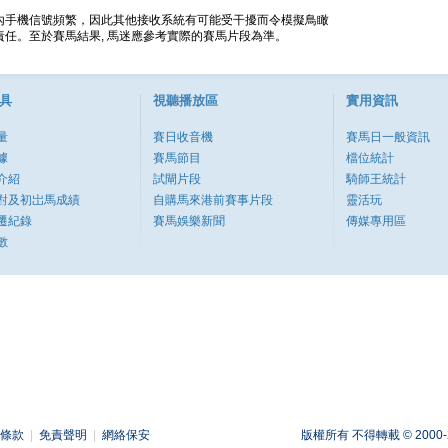
內手機信號頻繁，因此其他接收系統有可能受干擾而令模擬鳥瞰
任。至於賽馬結果, 馬迷應參考實際的賽馬片段為準。
具
視聽播放區
實用資訊
量
賽日收音機
賽馬日一般資訊
據
賽馬節目
檔位統計
介紹
試閘片段
騎師王統計
對及初岀馬成績
自購馬來港前賽事片段
靈活玩
遷紀錄
賽馬娛樂新聞
傳媒專用區
數
條款
|
免責聲明
|
網絡保安
版權所有 不得轉載 © 2000