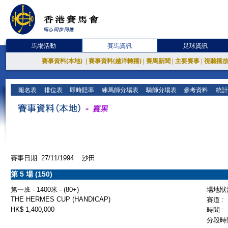
馬場活動
賽馬資訊
足球資訊
賽事資料(本地)
|
賽事資料(越洋轉播)
|
賽馬新聞
|
主要賽事
|
視聽播
報名表
排位表
即時賠率
練馬師分場表
騎師分場表
參考資料
統計
賽事日期: 27/11/1994 沙田
第 5 場 (150)
第一班 - 1400米 - (80+)
場地狀況
THE HERMES CUP (HANDICAP)
賽道 :
HK$ 1,400,000
時間 :
分段時間