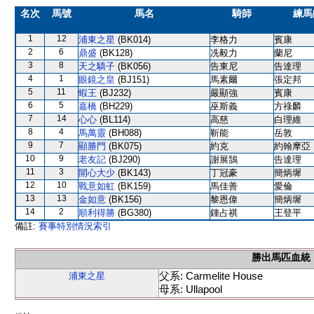
名次
馬號
馬名
騎師
練馬
1
12
浦東之星
(BK014)
李格力
賓康
2
6
鼎盛
(BK128)
冼毅力
蘭尼
3
8
天之驕子
(BK056)
告東尼
告達理
4
1
眼鏡之皇
(BJ151)
馬素爾
張定邦
5
11
蝦王
(BJ232)
嚴顯強
賓康
6
5
嘉橋
(BH229)
巫斯義
方祿麟
7
14
心心
(BL114)
高慈
白理維
8
4
馬萬靈
(BH088)
靳能
岳敦
9
7
顯勝門
(BK075)
約克
約翰摩亞
10
9
老友記
(BJ290)
謝展鵠
告達理
11
3
開心大少
(BK143)
丁冠豪
簡炳墀
12
10
戰意如虹
(BK159)
馬佳善
愛倫
13
13
金如意
(BK156)
黎恩偉
簡炳墀
14
2
順利得勝
(BG380)
鍾占祺
王登平
備註:
賽事特別情況索引
勝出馬匹血統
父系: Carmelite House
浦東之星
母系: Ullapool