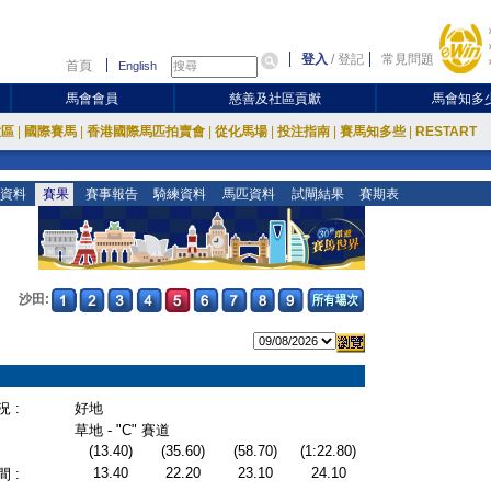
登入
/
登記
常見問題
首頁
English
馬會會員
慈善及社區貢獻
馬會知多
放區
|
國際賽馬
|
香港國際馬匹拍賣會
|
從化馬場
|
投注指南
|
賽馬知多些
|
RESTART
資料
賽果
賽事報告
騎練資料
馬匹資料
試閘結果
賽期表
沙田:
 :
好地
草地 - "C" 賽道
(13.40)
(35.60)
(58.70)
(1:22.80)
13.40
22.20
23.10
24.10
 :