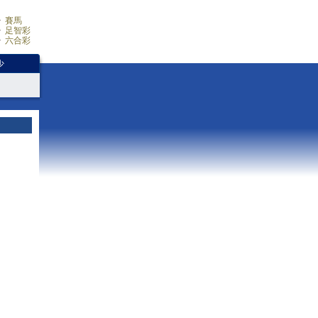
賽馬
足智彩
六合彩
少