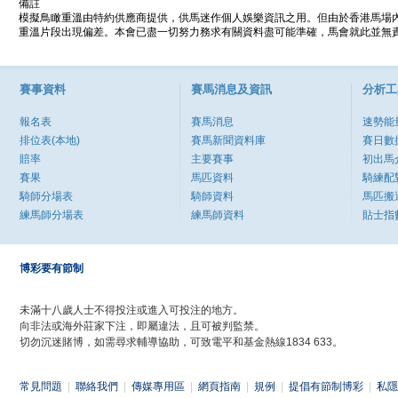
備註
模擬鳥瞰重溫由特約供應商提供，供馬迷作個人娛樂資訊之用。但由於香港馬場
重溫片段出現偏差。本會已盡一切努力務求有關資料盡可能準確，馬會就此並無責
賽事資料
賽馬消息及資訊
分析工
報名表
賽馬消息
速勢能
排位表(本地)
賽馬新聞資料庫
賽日數
賠率
主要賽事
初出馬
賽果
馬匹資料
騎練配
騎師分場表
騎師資料
馬匹搬
練馬師分場表
練馬師資料
貼士指
博彩要有節制
未滿十八歲人士不得投注或進入可投注的地方。
向非法或海外莊家下注，即屬違法，且可被判監禁。
切勿沉迷賭博，如需尋求輔導協助，可致電平和基金熱線1834 633。
常見問題
|
聯絡我們
|
傳媒專用區
|
網頁指南
|
規例
|
提倡有節制博彩
|
私隱