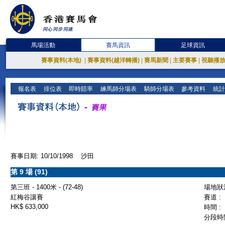
馬場活動
賽馬資訊
足球資訊
賽事資料(本地)
|
賽事資料(越洋轉播)
|
賽馬新聞
|
主要賽事
|
視聽播
報名表
排位表
即時賠率
練馬師分場表
騎師分場表
參考資料
統計
賽事日期: 10/10/1998 沙田
第 9 場 (91)
第三班 - 1400米 - (72-48)
場地狀況
紅梅谷讓賽
賽道 :
HK$ 633,000
時間 :
分段時間