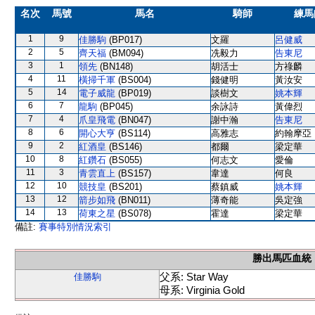
名次
馬號
馬名
騎師
練馬
1
9
佳勝駒
(BP017)
文羅
呂健威
2
5
齊天福
(BM094)
冼毅力
告東尼
3
1
領先
(BN148)
胡活士
方祿麟
4
11
橫掃千軍
(BS004)
錢健明
黃汝安
5
14
電子威龍
(BP019)
談樹文
姚本輝
6
7
龍駒
(BP045)
余詠詩
黃偉烈
7
4
爪皇飛電
(BN047)
謝中瀚
告東尼
8
6
開心大亨
(BS114)
高雅志
約翰摩亞
9
2
紅酒皇
(BS146)
都爾
梁定華
10
8
紅鑽石
(BS055)
何志文
愛倫
11
3
青雲直上
(BS157)
韋達
何良
12
10
競技皇
(BS201)
蔡鎮威
姚本輝
13
12
箭步如飛
(BN011)
薄奇能
吳定強
14
13
荷東之星
(BS078)
霍達
梁定華
備註:
賽事特別情況索引
勝出馬匹血統
父系: Star Way
佳勝駒
母系: Virginia Gold