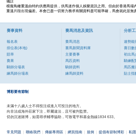
備註
模擬鳥瞰重溫由特約供應商提供，供馬迷作個人娛樂資訊之用。但由於香港馬場
重溫片段出現偏差。本會已盡一切努力務求有關資料盡可能準確，馬會就此並無責
賽事資料
賽馬消息及資訊
分析工
報名表
賽馬消息
速勢能
排位表(本地)
賽馬新聞資料庫
賽日數
賠率
主要賽事
初出馬
賽果
馬匹資料
騎練配
騎師分場表
騎師資料
馬匹搬
練馬師分場表
練馬師資料
貼士指
博彩要有節制
未滿十八歲人士不得投注或進入可投注的地方。
向非法或海外莊家下注，即屬違法，且可被判監禁。
切勿沉迷賭博，如需尋求輔導協助，可致電平和基金熱線1834 633。
常見問題
|
聯絡我們
|
傳媒專用區
|
網頁指南
|
規例
|
提倡有節制博彩
|
私隱