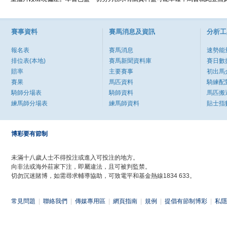
賽事資料
賽馬消息及資訊
分析工
報名表
賽馬消息
速勢能
排位表(本地)
賽馬新聞資料庫
賽日數
賠率
主要賽事
初出馬
賽果
馬匹資料
騎練配
騎師分場表
騎師資料
馬匹搬
練馬師分場表
練馬師資料
貼士指
博彩要有節制
未滿十八歲人士不得投注或進入可投注的地方。
向非法或海外莊家下注，即屬違法，且可被判監禁。
切勿沉迷賭博，如需尋求輔導協助，可致電平和基金熱線1834 633。
常見問題
|
聯絡我們
|
傳媒專用區
|
網頁指南
|
規例
|
提倡有節制博彩
|
私隱