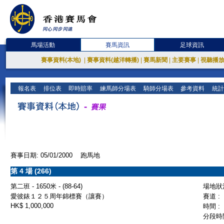
馬場活動
賽馬資訊
足球資訊
賽事資料(本地)
|
賽事資料(越洋轉播)
|
賽馬新聞
|
主要賽事
|
視聽播
報名表
排位表
即時賠率
練馬師分場表
騎師分場表
參考資料
統計
賽事日期: 05/01/2000 跑馬地
第 4 場 (266)
第二班 - 1650米 - (88-64)
場地狀況
愛彼錶１２５周年錦標賽（讓賽）
賽道 :
HK$ 1,000,000
時間 :
分段時間