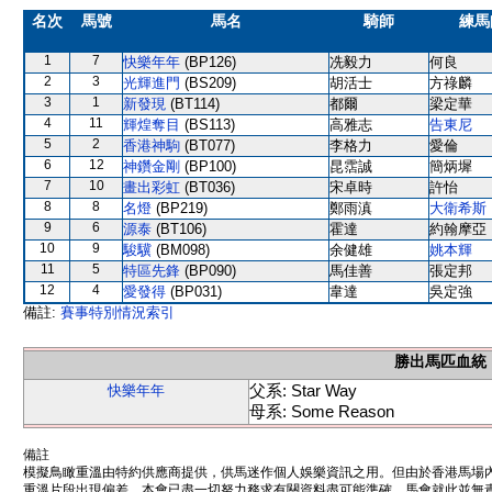
名次
馬號
馬名
騎師
練馬
1
7
快樂年年
(BP126)
冼毅力
何良
2
3
光輝進門
(BS209)
胡活士
方祿麟
3
1
新發現
(BT114)
都爾
梁定華
4
11
輝煌奪目
(BS113)
高雅志
告東尼
5
2
香港神駒
(BT077)
李格力
愛倫
6
12
神鑽金剛
(BP100)
昆霑誠
簡炳墀
7
10
畫出彩虹
(BT036)
宋卓時
許怡
8
8
名燈
(BP219)
鄭雨滇
大衛希斯
9
6
源泰
(BT106)
霍達
約翰摩亞
10
9
駿驥
(BM098)
余健雄
姚本輝
11
5
特區先鋒
(BP090)
馬佳善
張定邦
12
4
愛發得
(BP031)
韋達
吳定強
備註:
賽事特別情況索引
勝出馬匹血統
父系: Star Way
快樂年年
母系: Some Reason
備註
模擬鳥瞰重溫由特約供應商提供，供馬迷作個人娛樂資訊之用。但由於香港馬場
重溫片段出現偏差。本會已盡一切努力務求有關資料盡可能準確，馬會就此並無責