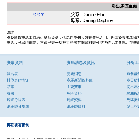
勝出馬匹血統
父系: Dance Floor
頻頻的
母系: Daring Daphne
備註
模擬鳥瞰重溫由特約供應商提供，供馬迷作個人娛樂資訊之用。但由於香港馬場
重溫片段出現偏差。本會已盡一切努力務求有關資料盡可能準確，馬會就此並無責
賽事資料
賽馬消息及資訊
分析工
報名表
賽馬消息
速勢能
排位表(本地)
賽馬新聞資料庫
賽日數
賠率
主要賽事
初出馬
賽果
馬匹資料
騎練配
騎師分場表
騎師資料
馬匹搬
練馬師分場表
練馬師資料
貼士指
博彩要有節制