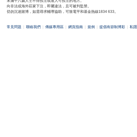
未滿十八歲人士不得投注或進入可投注的地方。
向非法或海外莊家下注，即屬違法，且可被判監禁。
切勿沉迷賭博，如需尋求輔導協助，可致電平和基金熱線1834 633。
常見問題
|
聯絡我們
|
傳媒專用區
|
網頁指南
|
規例
|
提倡有節制博彩
|
私隱