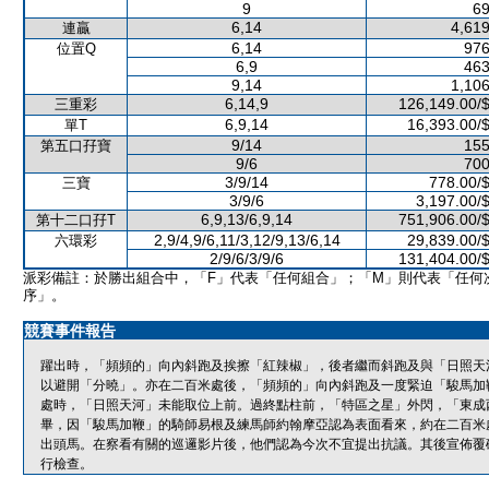
9
69
6,14
4,619
連贏
6,14
976
位置Q
6,9
463
9,14
1,106
6,14,9
126,149.00/
三重彩
6,9,14
16,393.00/
單T
9/14
155
第五口孖寶
9/6
700
3/9/14
778.00/
三寶
3/9/6
3,197.00/
6,9,13/6,9,14
751,906.00/
第十二口孖T
2,9/4,9/6,11/3,12/9,13/6,14
29,839.00/
六環彩
2/9/6/3/9/6
131,404.00/
派彩備註：於勝出組合中，「F」代表「任何組合」；「M」則代表「任何
序」。
競賽事件報告
躍出時，「頻頻的」向內斜跑及挨擦「紅辣椒」，後者繼而斜跑及與「日照天
以避開「分曉」。亦在二百米處後，「頻頻的」向內斜跑及一度緊迫「駿馬加
處時，「日照天河」未能取位上前。過終點柱前，「特區之星」外閃，「東成
畢，因「駿馬加鞭」的騎師易根及練馬師約翰摩亞認為表面看來，約在二百米
出頭馬。在察看有關的巡邏影片後，他們認為今次不宜提出抗議。其後宣佈覆
行檢查。