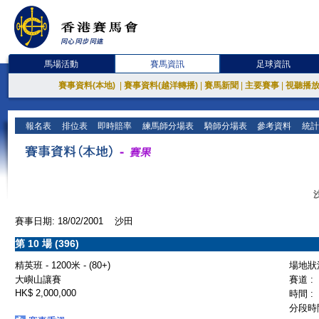
馬場活動
賽馬資訊
足球資訊
賽事資料(本地)
|
賽事資料(越洋轉播)
|
賽馬新聞
|
主要賽事
|
視聽播
報名表
排位表
即時賠率
練馬師分場表
騎師分場表
參考資料
統計
賽事日期: 18/02/2001 沙田
第 10 場 (396)
精英班 - 1200米 - (80+)
場地狀況
大嶼山讓賽
賽道 :
HK$ 2,000,000
時間 :
分段時間