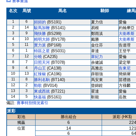
賽事重溫
名次
馬號
馬名
騎師
練馬
1
6
頻頻的
(BS191)
夏力信
愛倫
2
14
駿馬加鞭
(BS141)
易根
約翰摩亞
3
9
飛快勝
(BS299)
鄭雨滇
大衛希斯
4
10
精明大師
(BV178)
戴勝
大衛希斯
5
11
實力派
(BP168)
金仕芬
告達理
6
1
特區之星
(BS031)
韋達
王登平
7
12
分曉
(CA235)
韋紀力
愛倫
8
7
日照天河
(BT078)
余健誠
梁定華
9
4
丹山王
(CA138)
高雅志
告東尼
10
13
紅辣椒
(CA196)
薛順強
簡炳墀
11
8
勝利名駒
(BT140)
馬安東
苗禮德
12
2
勁歌
(BV014)
曾錦銓
方祿麟
13
3
東成西就
(BT221)
霍達
愛倫
14
5
快嘉福
(BS161)
靳能
岳敦
備註:
賽事特別情況索引
派彩
彩池
勝出組合
派彩 (HK$)
6
224
獨贏
14
121
位置
6
64