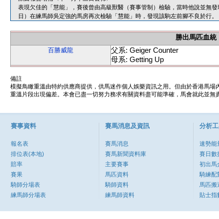
表現欠佳的「慧能」，賽後曾由高級獸醫（賽事管制）檢驗，當時他說並無發
日）在練馬師吳定強的馬房再次檢驗「慧能」時，發現該駒左前腳不良於行。
勝出馬匹血統
父系: Geiger Counter
百勝威龍
母系: Getting Up
備註
模擬鳥瞰重溫由特約供應商提供，供馬迷作個人娛樂資訊之用。但由於香港馬場
重溫片段出現偏差。本會已盡一切努力務求有關資料盡可能準確，馬會就此並無責
賽事資料
賽馬消息及資訊
分析工
報名表
賽馬消息
速勢能
排位表(本地)
賽馬新聞資料庫
賽日數
賠率
主要賽事
初出馬
賽果
馬匹資料
騎練配
騎師分場表
騎師資料
馬匹搬
練馬師分場表
練馬師資料
貼士指