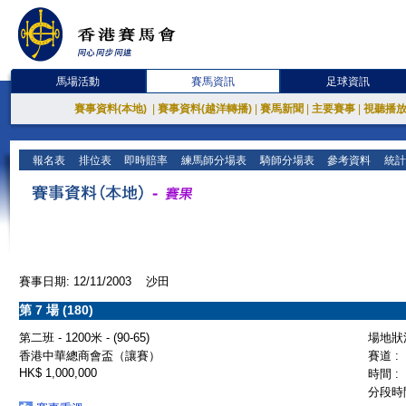
馬場活動
賽馬資訊
足球資訊
賽事資料(本地)
|
賽事資料(越洋轉播)
|
賽馬新聞
|
主要賽事
|
視聽播
報名表
排位表
即時賠率
練馬師分場表
騎師分場表
參考資料
統計
賽事日期: 12/11/2003 沙田
第 7 場 (180)
第二班 - 1200米 - (90-65)
場地狀況
香港中華總商會盃（讓賽）
賽道 :
HK$ 1,000,000
時間 :
分段時間