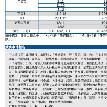
2,11
31
位置Q
11,12
79
2,12
98
11,2,12
1,026
三重彩
2,11,12
269
單T
12/11
104
第五口孖寶
12/2
24
6,10,12/2,11,12
46,433
第十二口孖T
派彩備註：於勝出組合中，「F」代表「任何組合」；「M」則代表「任何
序」。
競賽事件報告
「上浦福星」出閘緩慢。出閘時，「神速武士」與「駿馬生輝」均在「場場勝
確靚」出閘笨拙。在早段，「駿馬生輝」難以穩定走勢。七百米處轉彎時，「
（「好當家」）說，雖然此駒來香港前在短途角逐表現甚佳，但自從抵港後，
列位置競跑，因此他獲指示於大外檔出閘後務須取得遮擋，於直路上將坐騎移
家」留後以圖取得遮擋，然而，排在其內側檔位的「得令威」同樣留後，他因
做時，「好當家」對前面馬匹踢起的泥塊顯得抗拒，他因而在六百米處用鞭拍
直路彎時，他有機會在「得令威」內側推進，然而，鑑於策騎指示，他反而移
然而，直至過了二百米處才開鞭，以確保坐騎以勁勢衝刺，而坐騎的走勢亦佳
事影片後，大衛希斯說，「好當家」已被按照他的指示策騎，然而，該駒若然
投注「好當家」的證據。小組嚴厲譴責並告誡韋紀力，他的騎法，尤其是在直
鍵的時刻，他應該較是次更為落力催策坐騎。「場場勝利」與「慧能」均須接
處。「百勝威龍」與「踊騏駒」均須接受抽樣檢驗。
獸醫報告增補〈十一月十三日公佈〉