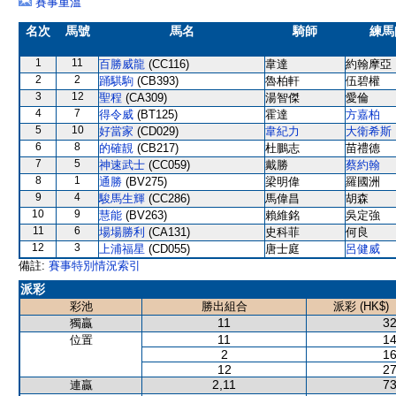
賽事重溫
名次
馬號
馬名
騎師
練馬
1
11
百勝威龍
(CC116)
韋達
約翰摩亞
2
2
踊騏駒
(CB393)
魯柏軒
伍碧權
3
12
聖程
(CA309)
湯智傑
愛倫
4
7
得令威
(BT125)
霍達
方嘉柏
5
10
好當家
(CD029)
韋紀力
大衛希斯
6
8
的確靚
(CB217)
杜鵬志
苗禮德
7
5
神速武士
(CC059)
戴勝
蔡約翰
8
1
通勝
(BV275)
梁明偉
羅國洲
9
4
駿馬生輝
(CC286)
馬偉昌
胡森
10
9
慧能
(BV263)
賴維銘
吳定強
11
6
場場勝利
(CA131)
史科菲
何良
12
3
上浦福星
(CD055)
唐士庭
呂健威
備註:
賽事特別情況索引
派彩
彩池
勝出組合
派彩 (HK$)
11
32
獨贏
11
14
位置
2
16
12
27
2,11
73
連贏