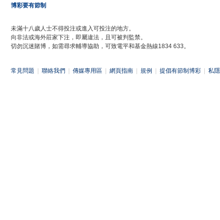
博彩要有節制
未滿十八歲人士不得投注或進入可投注的地方。
向非法或海外莊家下注，即屬違法，且可被判監禁。
切勿沉迷賭博，如需尋求輔導協助，可致電平和基金熱線1834 633。
常見問題
|
聯絡我們
|
傳媒專用區
|
網頁指南
|
規例
|
提倡有節制博彩
|
私隱