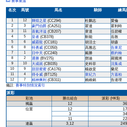
賽事重溫
名次
馬號
馬名
騎師
練馬
1
12
輝煌之星
(CC294)
杜鵬志
愛倫
2
3
豪門伯爵
(CA251)
霍達
霍利時
3
11
喜氣洋溢
(CB207)
韋達
伍碧權
4
5
皇者
(CB378)
靳能
岳敦
5
6
威霸龍
(CC181)
胡活士
胡森
6
8
特勇威
(CC050)
高雅志
告東尼
7
1
日中天
(CC240)
戴勝
蔡約翰
8
2
通勝
(BV275)
鄧迪
羅國洲
9
10
大成就
(CB035)
史科菲
沈集成
10
9
甜甜蜜蜜
(CA176)
楊啟棠
蘭尼
11
4
得令威
(BT125)
韋紀力
方嘉柏
12
7
精神爽利
(CB311)
賴維銘
告達理
備註:
賽事特別情況索引
派彩
彩池
勝出組合
派彩 (HK$)
12
36
獨贏
12
17
位置
3
34
11
22
3,12
249
連贏