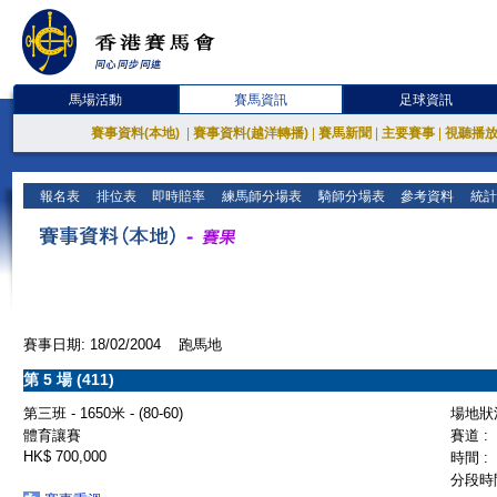
馬場活動
賽馬資訊
足球資訊
賽事資料(本地)
|
賽事資料(越洋轉播)
|
賽馬新聞
|
主要賽事
|
視聽播
報名表
排位表
即時賠率
練馬師分場表
騎師分場表
參考資料
統計
賽事日期: 18/02/2004 跑馬地
第 5 場 (411)
第三班 - 1650米 - (80-60)
場地狀況
體育讓賽
賽道 :
HK$ 700,000
時間 :
分段時間