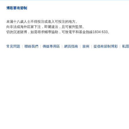
博彩要有節制
未滿十八歲人士不得投注或進入可投注的地方。
向非法或海外莊家下注，即屬違法，且可被判監禁。
切勿沉迷賭博，如需尋求輔導協助，可致電平和基金熱線1834 633。
常見問題
|
聯絡我們
|
傳媒專用區
|
網頁指南
|
規例
|
提倡有節制博彩
|
私隱