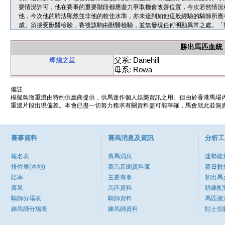
要情況許可，他在賽事的重要階段都應盡力爭取機會改善位置，今次若然情況
他，今次他的騎法顯然並非他的較佳水準，亦未達到如他這般經驗的騎師所應
威」須接受獸醫檢驗，賽後該駒由獸醫檢驗，並無發現任何明顯異常之處。「
勝出馬匹血統
父系: Danehill
輝煌之星
母系: Rowa
備註
模擬鳥瞰重溫由特約供應商提供，供馬迷作個人娛樂資訊之用。但由於香港馬場
重溫片段出現偏差。本會已盡一切努力務求有關資料盡可能準確，馬會就此並無責
賽事資料
賽馬消息及資訊
分析工
報名表
賽馬消息
速勢能
排位表(本地)
賽馬新聞資料庫
賽日數
賠率
主要賽事
初出馬
賽果
馬匹資料
騎練配
騎師分場表
騎師資料
馬匹搬
練馬師分場表
練馬師資料
貼士指