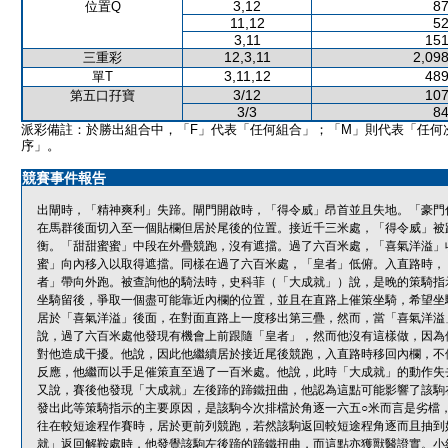
3,12
87
位置Q
11,12
52
3,11
151
12,3,11
2,098
三重彩
3,11,12
489
單T
3/12
107
第五口孖寶
3/3
84
派彩備註：於勝出組合中，「F」代表「任何組合」；「M」則代表「任何
序」。
競賽事件報告
出閘時，「精神爽利」失蹄。閘門開啟時，「得令威」昂首並且失地。「豪門
在馬群後面切入至一個貼欄但居於尾後的位置。接近千三米處，「得令威」被
衡。「甜甜蜜蜜」中段在外疊競跑，沒有遮擋。過了六百米處，「喜氣洋溢」
蜜」向內移入以取得遮擋。同樣在過了六百米處，「皇者」低俯。入直路時，
者」帶向外跑。被查詢他的騎法時，史科菲（「大成就」）說，是晚的策騎指
坐騎留後，爭取一個盡可能靠近內欄的位置，並且在直路上催策坐騎，希望坐
居於「喜氣洋溢」後面，在對面直路上一度移出第三疊，然而，當「喜氣洋溢
說，過了六百米處他發現有機會上前跟隨「皇者」，然而他沒有這樣做，因為
對他造成干擾。他說，因此他繼續居於接近尾後競跑，入直路時移回內欄，不
反應，他繼而以手足催策直至過了一百米處。他說，此時「大成就」的動作失
又說，賽後他發現「大成就」左後蹄的蹄鐵扭曲，他認為這點可能影響了該駒
發出此等策騎指示的主要原因，是該駒今次排檔於角逐一六五○米而言是劣檔
往在較短途程作賽時，居於更前列競跑，若然該駒返回較短途程角逐而且抽到
就」返回解鞍處時，他發覺該駒左後蹄的蹄鐵扭曲，而這點亦獲獸醫證實。小