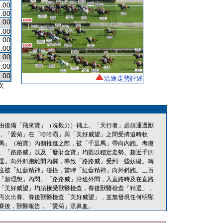
.00
.00
.00
.00
.00
.00
.00
.00
.00
沿途走勢評述
次
由後備「飛來寶」（冼毅力）補上。「天行者」必須通過獸
，「愛菊」在「哈哈霸」與「美好威望」之間受擠迫時收
馬」（柏寶）內側推進之際，被「千里馬」帶向內跑。考慮
、「路路威」以及「發財金寶」均難以穩定走勢。趨近千四
選」向外斜跑離開內欄，導致「路路威」受到一些妨礙。轉
度被「紅藍精神」碰撞，當時「紅藍精神」向外斜跑。三百
「超理想」內閃。「路路威」沿途外閃，入直路時及在直路
「美好威望」均須接受獸醫檢查，賽後獸醫檢查「精選」，
再次出賽。賽後獸醫檢查「美好威望」，並無發現任何明顯
賽後，獸醫報告，「愛菊」流鼻血。