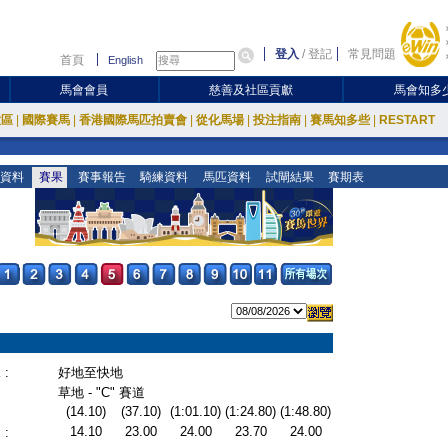
登入
/
登記
常見問題
首頁
English
馬會會員
慈善及社區貢獻
馬會知多
放區
|
國際賽馬
|
香港國際馬匹拍賣會
|
從化馬場
|
投注指南
|
賽馬知多些
|
RESTART
資料
賽果
賽事報告
騎練資料
馬匹資料
試閘結果
賽期表
:
好地至快地
草地 - "C" 賽道
(14.10)
(37.10)
(1:01.10)
(1:24.80)
(1:48.80)
14.10
23.00
24.00
23.70
24.00
: