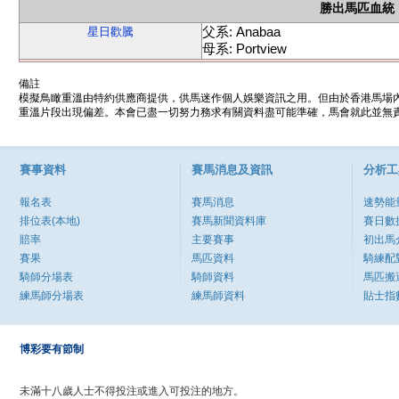
勝出馬匹血統
父系: Anabaa
星日歡騰
母系: Portview
備註
模擬鳥瞰重溫由特約供應商提供，供馬迷作個人娛樂資訊之用。但由於香港馬場
重溫片段出現偏差。本會已盡一切努力務求有關資料盡可能準確，馬會就此並無責
賽事資料
賽馬消息及資訊
分析工
報名表
賽馬消息
速勢能
排位表(本地)
賽馬新聞資料庫
賽日數
賠率
主要賽事
初出馬
賽果
馬匹資料
騎練配
騎師分場表
騎師資料
馬匹搬
練馬師分場表
練馬師資料
貼士指
博彩要有節制
未滿十八歲人士不得投注或進入可投注的地方。