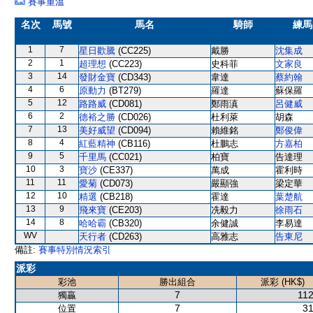
賽事重溫
名次
馬號
馬名
騎師
練馬
1
7
星日歡騰
(CC225)
戴勝
沈集成
2
1
超理想
(CC223)
史科菲
文家良
3
14
發財金寶
(CD343)
韋達
蔡約翰
4
6
原動力
(BT279)
羅達
蘇保羅
5
12
路路威
(CD081)
鄭雨滇
呂健威
6
2
德裕之勝
(CD026)
杜利萊
胡森
7
13
美好威望
(CD094)
賴維銘
鄭俊偉
8
4
紅藍精神
(CB116)
杜鵬志
方嘉柏
9
5
千里馬
(CC021)
柏寶
告達理
10
3
寶沙
(CE337)
萬成
霍利時
11
11
愛菊
(CD073)
嚴顯強
梁定華
12
10
精選
(CB218)
霍達
葉楚航
13
9
飛來寶
(CE203)
冼毅力
徐雨石
14
8
哈哈霸
(CB320)
余健誠
李易達
WV
天行者
(CD263)
高雅志
告東尼
備註:
賽事特別情況索引
派彩
彩池
勝出組合
派彩 (HK$)
7
112
獨贏
7
31
位置