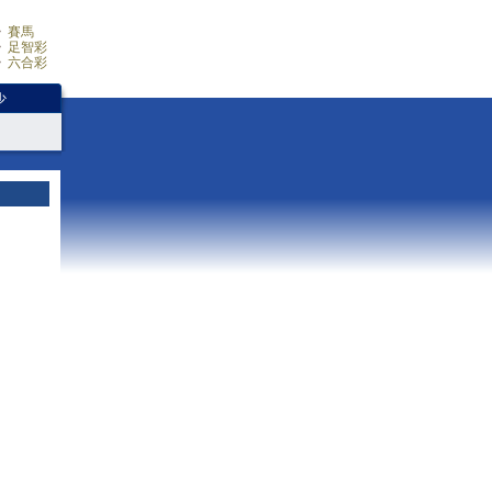
賽馬
足智彩
六合彩
少