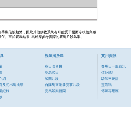
內手機信號頻繁，因此其他接收系統有可能受干擾而令模擬鳥瞰
任。至於賽馬結果, 馬迷應參考實際的賽馬片段為準。
具
視聽播放區
實用資訊
量
賽日收音機
賽馬日一般資訊
據
賽馬節目
檔位統計
介紹
試閘片段
騎師王統計
對及初岀馬成績
自購馬來港前賽事片段
靈活玩
遷紀錄
賽馬娛樂新聞
傳媒專用區
數