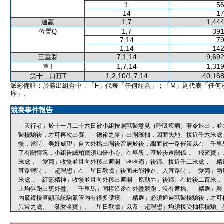
1
56
14
17
1,7
1,444
連贏
1,7
391
位置Q
7,14
79
1,14
142
7,1,14
9,692
三重彩
1,7,14
1,319
單T
1,2,10/1,7,14
40,168
第十二口孖T
派彩備註：於勝出組合中，「F」代表「任何組合」；「M」則代表「任何
序」。
競賽事件報告
「天行者」於十一月二十六日被小組按照獸醫意見（呼吸疾病）著令退出，並
醫檢驗後，才可再次出賽。「德裕之勝」出閘笨拙，因而失地。接近千六米處
慢，當時「美好威望」自大外檔出閘後留居於後，繼而被一路催策以在「千里
了有關情況，小組告誡柏寶須加倍小心。在早段，基於步速關係，「飛來寶」
米處，「愛菊」收慢並且向外移出避開「哈哈霸」後蹄。接近千二米處，「精
直路彎時，「超理想」在「星日歡騰」後面未能推進。入直路時，「愛菊」兩
米處，「紅藍精神」收慢並且向外移出避開「原動力」後蹄。在最後二百米，
上均斜跑出更外疊。「千里馬」同樣沿途在外疊競跑，沒有遮擋。「精選」與
內窺鏡檢查顯示該駒氣管內有很多膿痰。「精選」必須通過獸醫檢驗後，才可
異常之處。「發財金寶」、「星日歡騰」以及「超理想」均須接受抽樣檢驗。