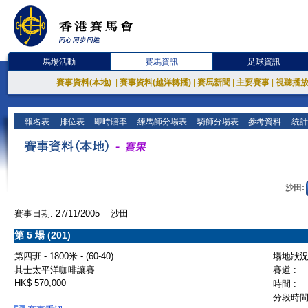
馬場活動
賽馬資訊
足球資訊
賽事資料(本地)
|
賽事資料(越洋轉播)
|
賽馬新聞
|
主要賽事
|
視聽播
報名表
排位表
即時賠率
練馬師分場表
騎師分場表
參考資料
統計
沙田:
賽事日期: 27/11/2005 沙田
第 5 場 (201)
第四班 - 1800米 - (60-40)
場地狀況 
其士太平洋咖啡讓賽
賽道 :
HK$ 570,000
時間 :
分段時間 