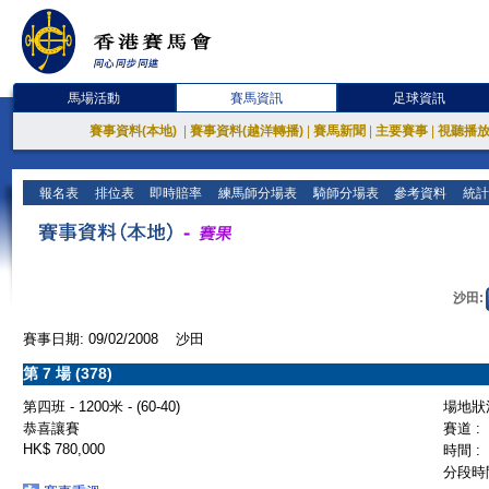
馬場活動
賽馬資訊
足球資訊
賽事資料(本地)
|
賽事資料(越洋轉播)
|
賽馬新聞
|
主要賽事
|
視聽播
報名表
排位表
即時賠率
練馬師分場表
騎師分場表
參考資料
統計
沙田:
賽事日期: 09/02/2008 沙田
第 7 場 (378)
第四班 - 1200米 - (60-40)
場地狀況
恭喜讓賽
賽道 :
HK$ 780,000
時間 :
分段時間