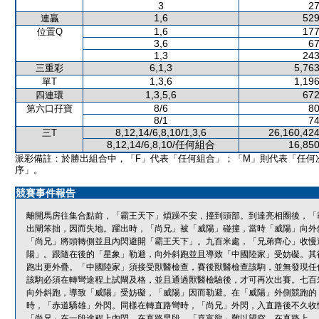
3
27
1,6
529
連贏
1,6
177
位置Q
3,6
67
1,3
243
6,1,3
5,763
三重彩
1,3,6
1,196
單T
1,3,5,6
672
四連環
8/6
80
第六口孖寶
8/1
74
8,12,14/6,8,10/1,3,6
26,160,424
三T
8,12,14/6,8,10/任何組合
16,850
派彩備註：於勝出組合中，「F」代表「任何組合」；「M」則代表「任何
序」。
競賽事件報告
離開馬房往集合點前，「霸王天下」煩躁不安，撞到頭部。到達亮相圈後，「
出閘笨拙，因而失地。躍出時，「尚兄」被「威陽」碰撞，當時「威陽」向外
「尚兄」將頭轉側並且內閃避開「霸王天下」。九百米處，「兄弟齊心」收慢
陽」。跟隨在後的「星象」勒避，向外斜跑並且導致「中國陸家」受妨礙。其
跑出更外疊。「中國陸家」須接受獸醫檢查，賽後獸醫檢查該駒，並無發現任
該駒必須在轉彎途程上試閘及格，並且通過獸醫檢驗後，才可再次出賽。七百
向外斜跑，導致「威陽」受妨礙，「威陽」因而勒避。在「威陽」外側競跑的
時，「赤道驕雄」外閃。同樣在轉直路彎時，「尚兄」外閃，入直路後不久收
「尚兄」在一段途程上內閃。在直路早段，「喜富龍」難以望空。在直路上，