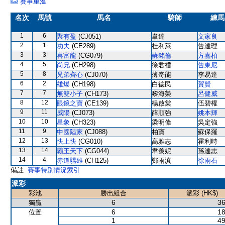
賽事重溫
名次
馬號
馬名
騎師
練馬
1
6
聚有盈
(CJ051)
韋達
文家良
2
1
功夫
(CE289)
杜利萊
告達理
3
3
喜富龍
(CG079)
蘇銘倫
方嘉柏
4
5
尚兄
(CH298)
徐君禮
告東尼
5
8
兄弟齊心
(CJ070)
薄奇能
李易達
6
2
雄爆
(CH198)
白德民
賀賢
7
7
無雙小子
(CH173)
黎海榮
呂健威
8
12
眼鏡之寶
(CE139)
楊啟棠
伍碧權
9
11
威陽
(CJ073)
薛順強
姚本輝
10
10
星象
(CH323)
梁明偉
吳定強
11
9
中國陸家
(CJ088)
柏寶
蘇保羅
12
13
快上快
(CG010)
高雅志
霍利時
13
14
霸王天下
(CG044)
韋羡妮
孫達志
14
4
赤道驕雄
(CH125)
鄭雨滇
徐雨石
備註:
賽事特別情況索引
派彩
彩池
勝出組合
派彩 (HK$)
6
36
獨贏
6
18
位置
1
49