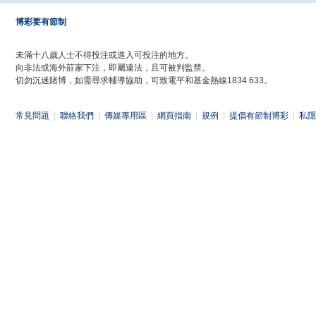
博彩要有節制
未滿十八歲人士不得投注或進入可投注的地方。
向非法或海外莊家下注，即屬違法，且可被判監禁。
切勿沉迷賭博，如需尋求輔導協助，可致電平和基金熱線1834 633。
常見問題
|
聯絡我們
|
傳媒專用區
|
網頁指南
|
規例
|
提倡有節制博彩
|
私隱