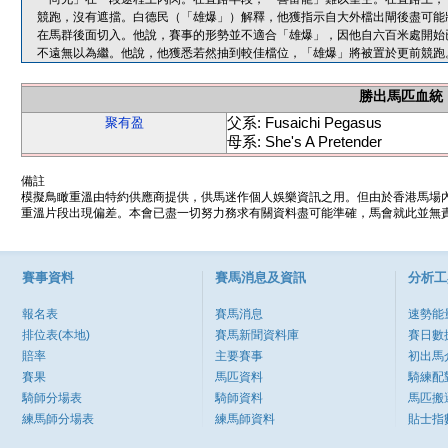
競跑，沒有遮擋。白德民（「雄爆」）解釋，他獲指示自大外檔出閘後盡可能
在馬群後面切入。他說，賽事的形勢並不適合「雄爆」，因他自六百米處開始
不遠無以為繼。他說，他獲悉若然抽到較佳檔位，「雄爆」將被置於更前競跑
勝出馬匹血統
父系: Fusaichi Pegasus
聚有盈
母系: She's A Pretender
備註
模擬鳥瞰重溫由特約供應商提供，供馬迷作個人娛樂資訊之用。但由於香港馬場
重溫片段出現偏差。本會已盡一切努力務求有關資料盡可能準確，馬會就此並無責
賽事資料
賽馬消息及資訊
分析工
報名表
賽馬消息
速勢能
排位表(本地)
賽馬新聞資料庫
賽日數
賠率
主要賽事
初出馬
賽果
馬匹資料
騎練配
騎師分場表
騎師資料
馬匹搬
練馬師分場表
練馬師資料
貼士指