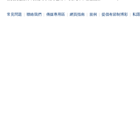
常見問題
|
聯絡我們
|
傳媒專用區
|
網頁指南
|
規例
|
提倡有節制博彩
|
私隱