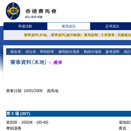
馬場活動
賽馬資訊
足球資訊
賽事資料(本地)
|
賽事資料(越洋轉播)
|
賽馬新聞
|
主要賽事
|
視聽播
報名表
排位表
即時賠率
練馬師分場表
騎師分場表
參考資料
統計
賽事日期: 14/01/2009 跑馬地
第 5 場 (307)
第四班 - 1650米 - (60-40)
場地狀況
摩頓讓賽
賽道 :