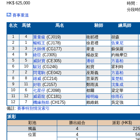
HK$ 625,000
時間 :
分段時間
賽事重溫
名次
馬號
馬名
騎師
練馬師
1
4
重量級
(CJ019)
衛韜禮
胡森
2
1
暢蝦王
(CJ178)
徐君禮
告東尼
3
3
大師傅
(CG177)
韋達
蘇保羅
4
9
鎗臣
(CJ305)
楊啟棠
約翰摩亞
5
5
威財寶
(CE305)
潘頓
方嘉柏
6
10
駿冠
(CG246)
柏寶
霍利時
7
2
閃電駒
(CE042)
巫斯義
方嘉柏
8
8
雄威
(CC214)
普萊西
葉楚航
9
11
好歌
(CJ157)
鄭雨滇
沈集成
10
6
七星仔
(CJ098)
都爾
梁定華
11
12
威霸龍
(CC181)
楊明綸
徐雨石
12
7
機緣熱焰
(CH175)
賴維銘
吳定強
備註:
賽事特別情況索引
派彩
彩池
勝出組合
派彩 (HK$)
4
225
獨贏
4
56
位置
1
26