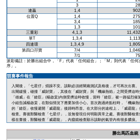
3
28
1,4
902
連贏
1,4
275
位置Q
3,4
185
1,3
101
4,1,3
11,432
三重彩
1,3,4
1,11
單T
1,3,4,9
1,805
四連環
7/4
1,046
第四口孖寶
7/1
75
派彩備註：於勝出組合中，「F」代表「任何組合」；「M」則代表「任何
序」。
競賽事件報告
入閘後，「七星仔」煩躁不安。該駒必須經閘廂測試及格後，才可再次出賽。
出閘緩慢，碰撞「威財寶」，其後在「威財寶」與「機緣熱焰」之間受擠迫時
「雄威」在「鎗臣」(楊啟棠)內側受擠迫時收慢，當時「鎗臣」被一路猛烈催
小組告誡楊啟棠，在類似情況下應要加倍小心。首次跑過終點柱時，「機緣熱
的「鎗臣」收慢避開「威霸龍」後蹄時昂首。在大部分的途程上，「威霸龍」
檢查。賽後獸醫檢查「七星仔」，並無發現任何明顯異常之處。賽後獸醫檢查
樣在賽後，獸醫檢查「威霸龍」，內窺鏡檢查顯示該駒的氣管內有很多膿痰。
勝出馬匹血統