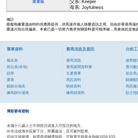
父系: Keeper
重量級
母系: Joyfulness
備註
模擬鳥瞰重溫由特約供應商提供，供馬迷作個人娛樂資訊之用。但由於香港馬場
重溫片段出現偏差。本會已盡一切努力務求有關資料盡可能準確，馬會就此並無責
賽事資料
賽馬消息及資訊
分析工
報名表
賽馬消息
速勢能
排位表(本地)
賽馬新聞資料庫
賽日數
賠率
主要賽事
初出馬
賽果
馬匹資料
騎練配
騎師分場表
騎師資料
馬匹搬
練馬師分場表
練馬師資料
貼士指
博彩要有節制
未滿十八歲人士不得投注或進入可投注的地方。
向非法或海外莊家下注，即屬違法，且可被判監禁。
切勿沉迷賭博，如需尋求輔導協助，可致電平和基金熱線1834 633。