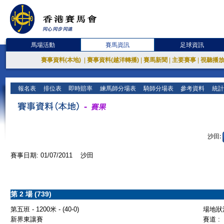
馬場活動
賽馬資訊
足球資訊
賽事資料(本地)
|
賽事資料(越洋轉播)
|
賽馬新聞
|
主要賽事
|
視聽播
報名表
排位表
即時賠率
練馬師分場表
騎師分場表
參考資料
統計
沙田:
賽事日期: 01/07/2011 沙田
第 2 場 (739)
第五班 - 1200米 - (40-0)
場地狀況
新界東讓賽
賽道 :