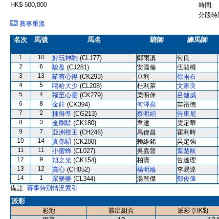
HK$ 500,000
時間 :
分段時間
賽事重溫
名次
馬號
馬名
騎師
練馬師
1
10
好玩神駒
(CL177)
鄭雨滇
何良
2
6
駿盈
(CJ281)
安國倫
伍碧權
3
13
確有心得
(CK293)
卓利
徐雨石
4
5
嘻哈大少
(CL208)
杜利萊
文家良
5
4
福至心靈
(CK279)
梁明偉
呂健威
6
8
金莊
(CK394)
何澤堯
苗禮德
7
2
揀得準
(CG213)
蔡明紹
告東尼
8
3
金剛驃
(CK180)
韋達
梁定華
9
7
亞洲橙王
(CH246)
馬偉昌
霍利時
10
14
真係駋
(CK280)
賴維銘
吳定強
11
11
小蜜蜂
(CL027)
吳嘉晉
葉楚航
12
9
旭之光
(CK154)
柏寶
告達理
13
12
賞心
(CH052)
楊明綸
李易達
14
1
眾樂樂
(CL344)
湯智傑
鄭俊偉
備註:
賽事特別情況索引
派彩
彩池
勝出組合
派彩 (HK$)