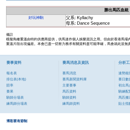
勝出馬匹血統
父系: Kyllachy
好玩神駒
母系: Dance Sequence
備註
模擬鳥瞰重溫由特約供應商提供，供馬迷作個人娛樂資訊之用。但由於香港馬場
重溫片段出現偏差。本會已盡一切努力務求有關資料盡可能準確，馬會就此並無責
賽事資料
賽馬消息及資訊
分析工
報名表
賽馬消息
速勢能
排位表(本地)
賽馬新聞資料庫
賽日數
賠率
主要賽事
初出馬
賽果
馬匹資料
騎練配
騎師分場表
騎師資料
馬匹搬
練馬師分場表
練馬師資料
貼士指
博彩要有節制