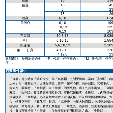
10
134
獨贏
10
45
位置
6
23
13
29
6,10
624
連贏
6,10
199
位置Q
10,13
235
6,13
103
10,6,13
8,089
三重彩
6,10,13
1,554
單T
5,6,10,13
2,109
四連環
4,12/10
220
第一口孖寶
4,12/6
23
派彩備註：於勝出組合中，「F」代表「任何組合」；「M」則代表「任何
序」。
競賽事件報告
「金莊」起步時在「嘻哈大少」與「真係駋」之間受擠迫，當時「真係駋」向
之光」與「確有心得」之間受擠迫，當時「確有心得」向外斜跑。其後不久，
內斜跑。開閘時，「金剛驃」向上跳躍，因而失地。過了九百米處後，「金剛
窘境。「金剛驃」其後將頭轉側及外閃。賽後獸醫檢查「金剛驃」，內窺鏡檢
難以接受。「金剛驃」必須在轉彎途程上試閘及格，以及通過獸醫檢驗後，方
入。轉直路彎時，「真係駋」外閃。「眾樂樂」包尾大敗而回，小組認為該駒
檢驗後，才可再次出賽。賽後獸醫報告，「旭之光」流鼻血，並失去右前蹄的
役。賽後獸醫檢查「小蜜蜂」，並無發現任何明顯異常之處。「金剛驃」、「