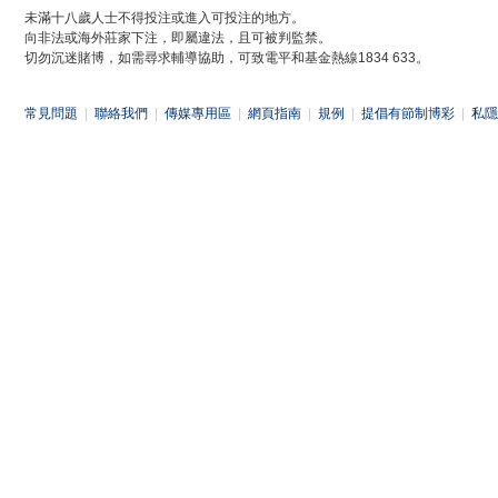
未滿十八歲人士不得投注或進入可投注的地方。
向非法或海外莊家下注，即屬違法，且可被判監禁。
切勿沉迷賭博，如需尋求輔導協助，可致電平和基金熱線1834 633。
常見問題
|
聯絡我們
|
傳媒專用區
|
網頁指南
|
規例
|
提倡有節制博彩
|
私隱