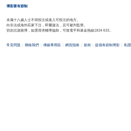
博彩要有節制
未滿十八歲人士不得投注或進入可投注的地方。
向非法或海外莊家下注，即屬違法，且可被判監禁。
切勿沉迷賭博，如需尋求輔導協助，可致電平和基金熱線1834 633。
常見問題
|
聯絡我們
|
傳媒專用區
|
網頁指南
|
規例
|
提倡有節制博彩
|
私隱