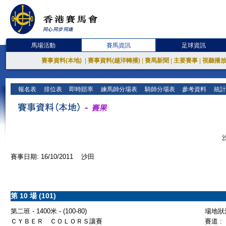
馬場活動
賽馬資訊
足球資訊
賽事資料(本地)
|
賽事資料(越洋轉播)
|
賽馬新聞
|
主要賽事
|
視聽播
報名表
排位表
即時賠率
練馬師分場表
騎師分場表
參考資料
統計
賽事日期: 16/10/2011 沙田
第 10 場 (101)
第二班 - 1400米 - (100-80)
場地狀況
ＣＹＢＥＲ ＣＯＬＯＲＳ讓賽
賽道 :