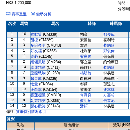
HK$ 1,200,000
時間 :
分段時間
賽事重溫
餘勢分析
名次
馬號
馬名
騎師
練馬師
1
10
齊歡笑
(CM339)
柏寶
鄭俊偉
2
4
甜橙
(CM289)
安國倫
霍利時
3
3
多采多姿
(CM343)
韋達
蔡約翰
4
1
好友福
(CK358)
杜利萊
鄭俊偉
5
11
奇葩
(CL145)
梁家俊
蘇保羅
6
2
續領風騷
(CM234)
郭立基
約翰摩亞
7
14
幸運精彩
(CL411)
賴維銘
蔡約翰
8
7
皇龍戰駒
(CL260)
楊明綸
李易達
9
9
超皇鷹
(CM236)
白德民
約翰摩亞
10
6
較量
(CK084)
都爾
孫達志
11
13
正白旗
(CM154)
黎海榮
姚本輝
12
5
喜蓮標緻
(CM310)
何澤堯
方嘉柏
13
8
朝東精英
(CK089)
蔡明紹
告東尼
14
12
開心歡笑
(CJ145)
潘頓
李易達
備註:
賽事特別情況索引
派彩
彩池
勝出組合
派彩 (HK$