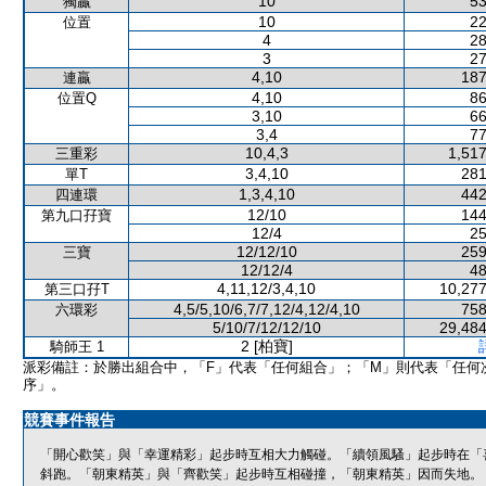
10
53
獨贏
10
22
位置
4
28
3
27
4,10
187
連贏
4,10
86
位置Q
3,10
66
3,4
77
10,4,3
1,517
三重彩
3,4,10
281
單T
1,3,4,10
442
四連環
12/10
144
第九口孖寶
12/4
25
12/12/10
259
三寶
12/12/4
48
4,11,12/3,4,10
10,277
第三口孖T
4,5/5,10/6,7/7,12/4,12/4,10
758
六環彩
5/10/7/12/12/10
29,484
2 [柏寶]
騎師王 1
派彩備註：於勝出組合中，「F」代表「任何組合」；「M」則代表「任何
序」。
競賽事件報告
「開心歡笑」與「幸運精彩」起步時互相大力觸碰。「續領風騷」起步時在「
斜跑。「朝東精英」與「齊歡笑」起步時互相碰撞，「朝東精英」因而失地。