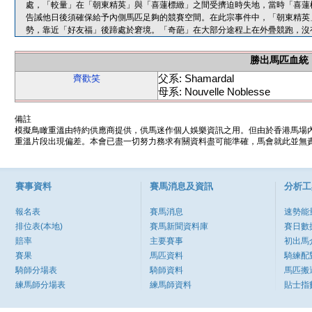
處，「較量」在「朝東精英」與「喜蓮標緻」之間受擠迫時失地，當時「喜蓮標
告誡他日後須確保給予內側馬匹足夠的競賽空間。在此宗事件中，「朝東精英
勢，靠近「好友福」後蹄處於窘境。「奇葩」在大部分途程上在外疊競跑，沒
勝出馬匹血統
父系: Shamardal
齊歡笑
母系: Nouvelle Noblesse
備註
模擬鳥瞰重溫由特約供應商提供，供馬迷作個人娛樂資訊之用。但由於香港馬場
重溫片段出現偏差。本會已盡一切努力務求有關資料盡可能準確，馬會就此並無責
賽事資料
賽馬消息及資訊
分析工
報名表
賽馬消息
速勢能
排位表(本地)
賽馬新聞資料庫
賽日數
賠率
主要賽事
初出馬
賽果
馬匹資料
騎練配
騎師分場表
騎師資料
馬匹搬
練馬師分場表
練馬師資料
貼士指