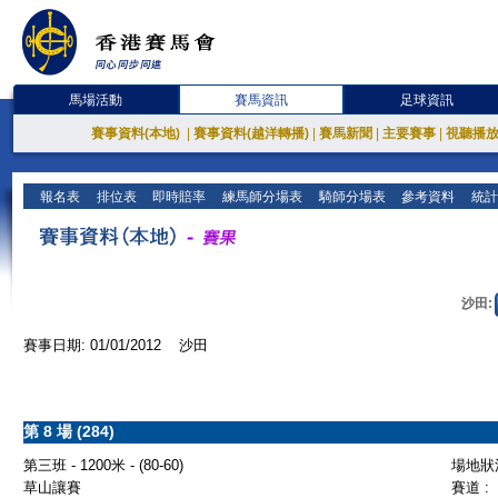
馬場活動
賽馬資訊
足球資訊
賽事資料(本地)
|
賽事資料(越洋轉播)
|
賽馬新聞
|
主要賽事
|
視聽播
報名表
排位表
即時賠率
練馬師分場表
騎師分場表
參考資料
統計
沙田:
賽事日期: 01/01/2012 沙田
第 8 場 (284)
第三班 - 1200米 - (80-60)
場地狀況
草山讓賽
賽道 :