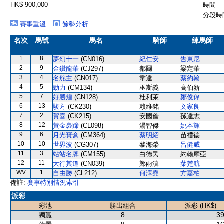
HK$ 900,000
時間 :
分段時間
賽事重溫
餘勢分析
名次
馬號
馬名
騎師
練馬師
1
8
夢幻十一
(CN016)
紀仁安
告東尼
2
9
金鑽龍華
(CJ297)
都爾
梁定華
3
4
名舵主
(CN017)
韋達
蔡約翰
4
5
勁力
(CM134)
巫斯義
高伯新
5
7
好勝煌
(CN128)
杜利萊
鄭俊偉
6
13
駿方
(CK230)
賴維銘
文家良
7
2
賀喜
(CK215)
安國倫
孫達志
8
12
黃金褭蹄
(CL098)
湯智傑
姚本輝
9
6
月光寶盒
(CM364)
蔡明紹
苗禮德
10
10
世界波
(CG307)
黎海榮
呂健威
11
3
站站名牌
(CM155)
白德民
約翰摩亞
12
11
大行其道
(CN039)
鄭雨滇
葉楚航
WV
1
自由勝
(CL212)
何澤堯
方嘉柏
備註:
賽事特別情況索引
派彩
彩池
勝出組合
派彩 (HK$)
8
39
獨贏