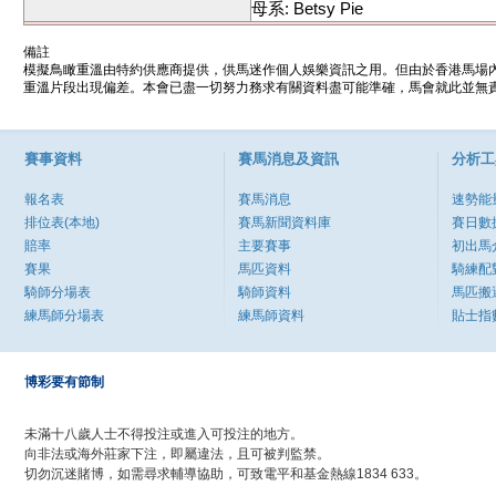
母系: Betsy Pie
備註
模擬鳥瞰重溫由特約供應商提供，供馬迷作個人娛樂資訊之用。但由於香港馬場
重溫片段出現偏差。本會已盡一切努力務求有關資料盡可能準確，馬會就此並無責
賽事資料
賽馬消息及資訊
分析工
報名表
賽馬消息
速勢能
排位表(本地)
賽馬新聞資料庫
賽日數
賠率
主要賽事
初出馬
賽果
馬匹資料
騎練配
騎師分場表
騎師資料
馬匹搬
練馬師分場表
練馬師資料
貼士指
博彩要有節制
未滿十八歲人士不得投注或進入可投注的地方。
向非法或海外莊家下注，即屬違法，且可被判監禁。
切勿沉迷賭博，如需尋求輔導協助，可致電平和基金熱線1834 633。