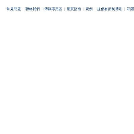
常見問題
|
聯絡我們
|
傳媒專用區
|
網頁指南
|
規例
|
提倡有節制博彩
|
私隱