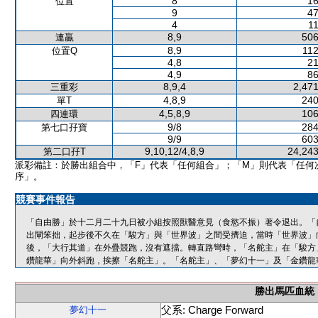
8
16
位置
9
47
4
11
8,9
506
連贏
8,9
112
位置Q
4,8
21
4,9
86
8,9,4
2,471
三重彩
4,8,9
240
單T
4,5,8,9
106
四連環
9/8
284
第七口孖寶
9/9
603
9,10,12/4,8,9
24,243
第二口孖T
派彩備註：於勝出組合中，「F」代表「任何組合」；「M」則代表「任何
序」。
競賽事件報告
「自由勝」於十二月二十九日被小組按照獸醫意見（食慾不振）著令退出。「
出閘笨拙，起步後不久在「駿方」與「世界波」之間受擠迫，當時「世界波」
後，「大行其道」在外疊競跑，沒有遮擋。轉直路彎時，「名舵主」在「駿方
鑽龍華」向外斜跑，挨擦「名舵主」。「名舵主」、「夢幻十一」及「金鑽龍
勝出馬匹血統
父系: Charge Forward
夢幻十一