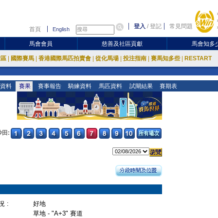
登入
/
登記
常見問題
首頁
English
馬會會員
慈善及社區貢獻
馬會知多
放區
|
國際賽馬
|
香港國際馬匹拍賣會
|
從化馬場
|
投注指南
|
賽馬知多些
|
RESTART
資料
賽果
賽事報告
騎練資料
馬匹資料
試閘結果
賽期表
沙田:
 :
好地
草地 - "A+3" 賽道