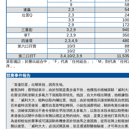
9
58
2,3
54
連贏
2,3
24
位置Q
3,9
100
2,9
172
3,2,9
940
三重彩
2,3,9
350
單T
2,3,4,9
480
四連環
10/3
88
第六口孖寶
10/2
37
3,4,10/2,3,9
11,535
第二口孖T
派彩備註：於勝出組合中，「F」代表「任何組合」；「M」則代表「任何
序」。
競賽事件報告
「喜蓮巨星」出閘笨拙，因而失地。
被查詢時，蔡明紹表示，由於預期是賽步速不快，他獲指示積極策騎「威利大
在毋須消耗坐騎太多氣力下就能取得領先。他說，自大外檔出閘後，他根據指
後，「威利大大」能夠佔取內欄位置。他說，由於他獲指示讓坐騎順其自然競
百米處時須受催策，繼而自直路彎起轉弱。小組告誡蔡明紹，騎師有責任確保
他，須確保其騎法不會令坐騎在早段消耗太多氣力，以致在末段未能以勁勢衝
來港後在試閘中亦顯示有難以穩定走勢的傾向。他說，是賽之後他打算與馬主
為途程較短的賽事或可讓該駒有機會居於領放馬之後競跑，從而在陣上較能放
難以接受。「威利大大」必須試閘及格，並且通過獸醫檢驗後，才可再次出賽