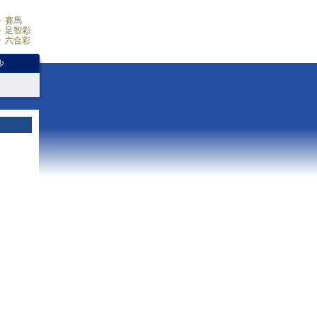
賽馬
足智彩
六合彩
少