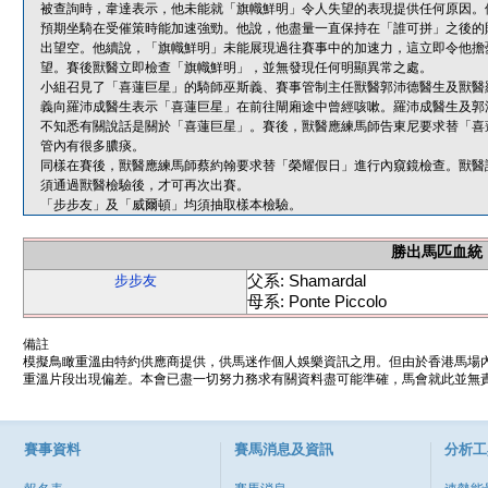
被查詢時，韋達表示，他未能就「旗幟鮮明」令人失望的表現提供任何原因。
預期坐騎在受催策時能加速強勁。他說，他盡量一直保持在「誰可拼」之後的
出望空。他續說，「旗幟鮮明」未能展現過往賽事中的加速力，這立即令他擔
望。賽後獸醫立即檢查「旗幟鮮明」，並無發現任何明顯異常之處。
小組召見了「喜蓮巨星」的騎師巫斯義、賽事管制主任獸醫郭沛德醫生及獸醫
義向羅沛成醫生表示「喜蓮巨星」在前往閘廂途中曾經咳嗽。羅沛成醫生及郭
不知悉有關說話是關於「喜蓮巨星」。賽後，獸醫應練馬師告東尼要求替「喜
管內有很多膿痰。
同樣在賽後，獸醫應練馬師蔡約翰要求替「榮耀假日」進行內窺鏡檢查。獸醫
須通過獸醫檢驗後，才可再次出賽。
「步步友」及「威爾頓」均須抽取樣本檢驗。
勝出馬匹血統
父系: Shamardal
步步友
母系: Ponte Piccolo
備註
模擬鳥瞰重溫由特約供應商提供，供馬迷作個人娛樂資訊之用。但由於香港馬場
重溫片段出現偏差。本會已盡一切努力務求有關資料盡可能準確，馬會就此並無責
賽事資料
賽馬消息及資訊
分析工