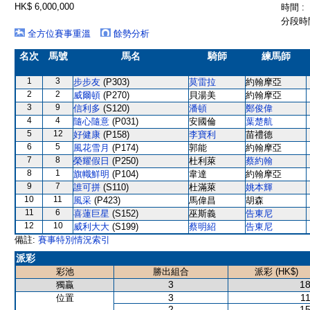
HK$ 6,000,000
時間 :
分段時間
全方位賽事重溫
餘勢分析
名次
馬號
馬名
騎師
練馬師
1
3
步步友
(P303)
莫雷拉
約翰摩亞
2
2
威爾頓
(P270)
貝湯美
約翰摩亞
3
9
信利多
(S120)
潘頓
鄭俊偉
4
4
隨心隨意
(P031)
安國倫
葉楚航
5
12
好健康
(P158)
李寶利
苗禮德
6
5
風花雪月
(P174)
郭能
約翰摩亞
7
8
榮耀假日
(P250)
杜利萊
蔡約翰
8
1
旗幟鮮明
(P104)
韋達
約翰摩亞
9
7
誰可拼
(S110)
杜滿萊
姚本輝
10
11
風采
(P423)
馬偉昌
胡森
11
6
喜蓮巨星
(S152)
巫斯義
告東尼
12
10
威利大大
(S199)
蔡明紹
告東尼
備註:
賽事特別情況索引
派彩
彩池
勝出組合
派彩 (HK$)
3
18
獨贏
3
11
位置
2
15