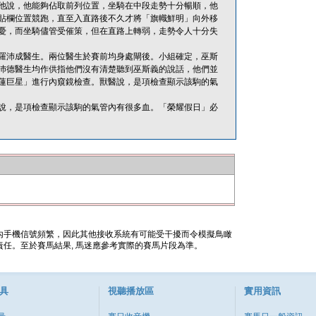
他說，他能夠佔取前列位置，坐騎在中段走勢十分暢順，他
貼欄位置競跑，直至入直路後不久才將「旗幟鮮明」向外移
憂，而坐騎儘管受催策，但在直路上轉弱，走勢令人十分失
羅沛成醫生。兩位醫生於賽前均身處閘後。小組確定，巫斯
沛德醫生均作供指他們沒有清楚聽到巫斯義的說話，他們並
蓮巨星」進行內窺鏡檢查。獸醫說，是項檢查顯示該駒的氣
說，是項檢查顯示該駒的氣管內有很多血。「榮耀假日」必
內手機信號頻繁，因此其他接收系統有可能受干擾而令模擬鳥瞰
任。至於賽馬結果, 馬迷應參考實際的賽馬片段為準。
具
視聽播放區
實用資訊