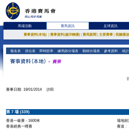
馬場活動
賽馬資訊
足球資訊
賽事資料(本地)
|
賽事資料(越洋轉播)
|
賽馬新聞
|
主要賽事
|
視聽播
報名表
排位表
即時賠率
練馬師分場表
騎師分場表
參考資料
統計
賽事日期: 19/01/2014 沙田
第 7 場 (339)
香港一級賽 - 1600米
場地狀況
香港經典一哩賽
賽道 :