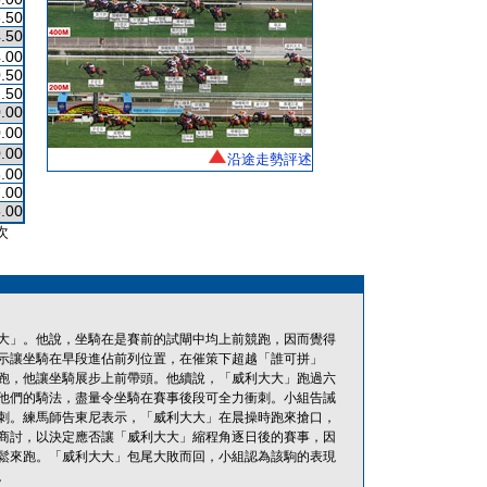
.50
.50
.00
.50
.50
.00
.00
.00
沿途走勢評述
.00
.00
.00
次
大」。他說，坐騎在是賽前的試閘中均上前競跑，因而覺得
示讓坐騎在早段進佔前列位置，在催策下超越「誰可拼」
跑，他讓坐騎展步上前帶頭。他續說，「威利大大」跑過六
他們的騎法，盡量令坐騎在賽事後段可全力衝刺。小組告誡
刺。練馬師告東尼表示，「威利大大」在晨操時跑來搶口，
商討，以決定應否讓「威利大大」縮程角逐日後的賽事，因
鬆來跑。「威利大大」包尾大敗而回，小組認為該駒的表現
。