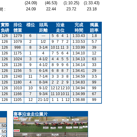
(24.09)
(46.53)
(1:10.25)
(1:33.43)
24.09
22.44
23.72
23.18
 :
實際
排位
檔位
頭馬
沿途
完成
獨贏
負磅
體重
距離
走位
時間
賠率
126
1279
6
---
5
6
4
1
1:33.43
1.8
126
1079
2
1/2
9
7
7
2
1:33.53
5.7
126
998
8
3-1/4
10
11
11
3
1:33.99
39
126
1175
1
4
7
5
6
4
1:34.10
12
126
1024
3
4-1/2
4
4
5
5
1:34.13
63
126
1128
9
4-1/2
8
9
9
6
1:34.14
33
126
1156
5
6-1/4
6
8
8
7
1:34.41
29
126
1240
11
7-1/4
3
3
3
8
1:34.59
3.5
126
1180
4
8-3/4
2
2
2
9
1:34.83
99
126
1010
10
9-1/2
12
12
12
10
1:34.94
99
126
1166
7
9-3/4
11
10
10
11
1:34.99
67
126
1105
12
21-1/2
1
1
1
12
1:36.88
99
賽事沿途走位圖片
.50
.50
.00