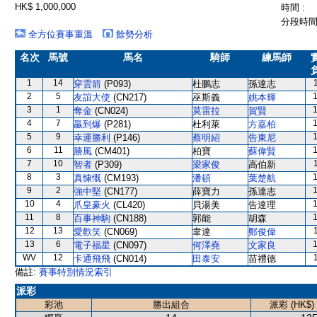
HK$ 1,000,000
時間 :
分段時間 
全方位賽事重溫
餘勢分析
名次
馬號
馬名
騎師
練馬師
1
14
穿雲箭
(P093)
杜鵬志
孫達志
2
5
友誼大使
(CN217)
巫斯義
姚本輝
3
1
奪金
(CN024)
莫雷拉
賀賢
4
7
贏到爆
(P281)
杜利萊
方嘉柏
5
9
幸運勝利
(P146)
蔡明紹
告東尼
6
11
勝風
(CM401)
柏寶
蘇偉賢
7
10
智者
(P309)
梁家俊
高伯新
8
3
真慷慨
(CM193)
潘頓
葉楚航
9
2
強中堅
(CN177)
薛寶力
孫達志
10
4
爪皇豪火
(CL420)
貝湯美
告達理
11
8
百事神駒
(CN188)
郭能
胡森
12
13
愛歡笑
(CN069)
韋達
鄭俊偉
13
6
電子福星
(CN097)
何澤堯
文家良
WV
12
卡通飛飛
(CN014)
田泰安
苗禮德
備註:
賽事特別情況索引
派彩
彩池
勝出組合
派彩 (HK$)