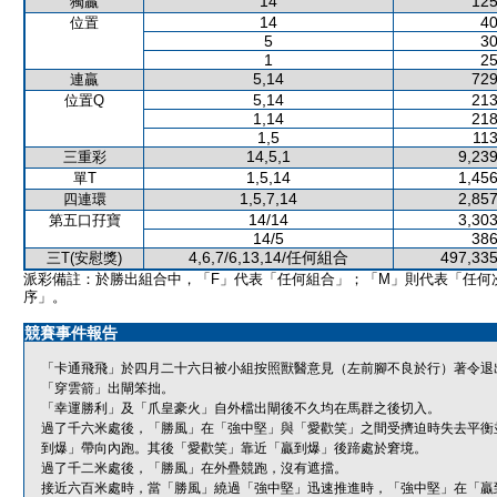
14
125
獨贏
14
40
位置
5
30
1
25
5,14
729
連贏
5,14
213
位置Q
1,14
218
1,5
113
14,5,1
9,239
三重彩
1,5,14
1,456
單T
1,5,7,14
2,857
四連環
14/14
3,303
第五口孖寶
14/5
386
4,6,7/6,13,14/任何組合
497,335
三T(安慰獎)
派彩備註：於勝出組合中，「F」代表「任何組合」；「M」則代表「任何
序」。
競賽事件報告
「卡通飛飛」於四月二十六日被小組按照獸醫意見（左前腳不良於行）著令退
「穿雲箭」出閘笨拙。
「幸運勝利」及「爪皇豪火」自外檔出閘後不久均在馬群之後切入。
過了千六米處後，「勝風」在「強中堅」與「愛歡笑」之間受擠迫時失去平衡
到爆」帶向內跑。其後「愛歡笑」靠近「贏到爆」後蹄處於窘境。
過了千二米處後，「勝風」在外疊競跑，沒有遮擋。
接近六百米處時，當「勝風」繞過「強中堅」迅速推進時，「強中堅」在「贏