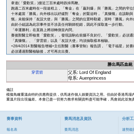
韋達(「愛歡笑」)接近三百米處時跌掉馬鞭。
跑過二百米處時在一段途程上，「奪金」在「贏到爆」與「勝風」之間的窄位
十米處當「勝風」向外移出以紓緩對「奪金」的緊迫時，「真慷慨」在該駒與
慨」未能保持「友誼大使」與「勝風」之間的位置時勒避，當時「勝風」向外
由於小組認為此宗事件並不涉及任何騎師犯錯，因此不採取進一步行動。
「幸運勝利」在直路上將頭轉側並內閃。
賽後獸醫立即檢查「愛歡笑」，發現該駒右前腿不良於行。「愛歡笑」必須通
「真慷慨」、「穿雲箭」以及「友誼大使」均須抽取樣本檢驗。
<28/4/2014 獸醫報告增補>主任獸醫（賽事管制）報告謂，「電子福星
必須通過獸醫檢驗後，才可再次出賽。
勝出馬匹血統
父系: Lord Of England
穿雲箭
母系: Auenprincess
備註
模擬鳥瞰重溫由特約供應商提供，供馬迷作個人娛樂資訊之用。但由於香港馬場
重溫片段出現偏差。本會已盡一切努力務求有關資料盡可能準確，馬會就此並無責
賽事資料
賽馬消息及資訊
分析工
報名表
賽馬消息
速勢能