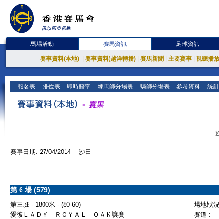
馬場活動
賽馬資訊
足球資訊
賽事資料(本地)
|
賽事資料(越洋轉播)
|
賽馬新聞
|
主要賽事
|
視聽播
報名表
排位表
即時賠率
練馬師分場表
騎師分場表
參考資料
統計
賽事日期: 27/04/2014 沙田
第 6 場 (579)
第三班 - 1800米 - (80-60)
場地狀況 
愛彼ＬＡＤＹ ＲＯＹＡＬ ＯＡＫ讓賽
賽道 :