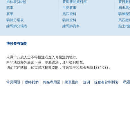
排位表(本地)
賽馬新聞資料庫
賽日數
賠率
主要賽事
初出馬
賽果
馬匹資料
騎練配
騎師分場表
騎師資料
馬匹搬
練馬師分場表
練馬師資料
貼士指
博彩要有節制
未滿十八歲人士不得投注或進入可投注的地方。
向非法或海外莊家下注，即屬違法，且可被判監禁。
切勿沉迷賭博，如需尋求輔導協助，可致電平和基金熱線1834 633。
常見問題
|
聯絡我們
|
傳媒專用區
|
網頁指南
|
規例
|
提倡有節制博彩
|
私隱