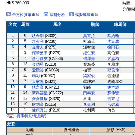
HK$ 760,000
時間 :
分段時間
全方位賽事重溫
餘勢分析
模擬鳥瞰重溫
名次
馬號
馬名
騎師
練馬師
1
8
鈦金剛
(S332)
莫雷拉
蔡約翰
2
5
超有利
(P230)
杜滿萊
沈集成
3
4
金貴人
(P275)
湯智傑
徐雨石
4
3
耀華盛甲
(P279)
紀仁安
高伯新
5
2
會心微笑
(CN386)
何澤堯
方嘉柏
6
13
金叻星
(S113)
黎海榮
李易達
7
6
愛歡笑
(CN069)
柏寶
鄭俊偉
8
11
精彩
(CK037)
梁家俊
告達理
9
7
大家熊
(S321)
羅理雅
約翰摩亞
10
9
錶之寶
(CN421)
郭能
姚本輝
11
14
新界福星
(CN272)
田泰安
蘇偉賢
12
12
齊齊健康
(S320)
韋達
告東尼
13
10
財到寶
(S115)
李寶利
呂健威
14
1
健康真知
(P219)
杜利萊
何良
備註:
賽事特別情況索引
派彩
彩池
勝出組合
派彩 (HK$)