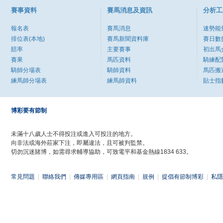
賽事資料
賽馬消息及資訊
分析工
報名表
賽馬消息
速勢能
排位表(本地)
賽馬新聞資料庫
賽日數
賠率
主要賽事
初出馬
賽果
馬匹資料
騎練配
騎師分場表
騎師資料
馬匹搬
練馬師分場表
練馬師資料
貼士指
博彩要有節制
未滿十八歲人士不得投注或進入可投注的地方。
向非法或海外莊家下注，即屬違法，且可被判監禁。
切勿沉迷賭博，如需尋求輔導協助，可致電平和基金熱線1834 633。
常見問題
|
聯絡我們
|
傳媒專用區
|
網頁指南
|
規例
|
提倡有節制博彩
|
私隱