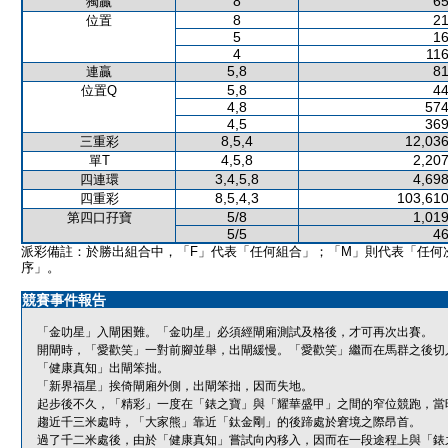
8
65
獨贏
8
21
位置
5
16
4
116
5,8
81
連贏
5,8
44
位置Q
4,8
574
4,5
369
8,5,4
12,036
三重彩
4,5,8
2,207
單T
3,4,5,8
4,698
四連環
8,5,4,3
103,610
四重彩
5/8
1,019
第四口孖寶
5/5
46
派彩備註：於勝出組合中，「F」代表「任何組合」；「M」則代表「任何
序」。
競賽事件報告
「金叻星」入閘困難。「金叻星」必須經閘廂測試及格後，才可再次出賽。
開閘時，「愛歡笑」一對前腳並舉，出閘緩慢。「愛歡笑」繼而在馬群之後切
「健康真知」出閘笨拙。
「新界福星」挨倚閘廂外側，出閘笨拙，因而失地。
起步後不久，「精彩」一度在「錶之寶」與「耀華盛甲」之間的窄位競跑，當
趨近千三米處時，「大家熊」靠近「鈦金剛」的後蹄處於窘境之際昂首。
過了千二米處後，由於「健康真知」嘗試向內移入，因而在一段途程上與「錶