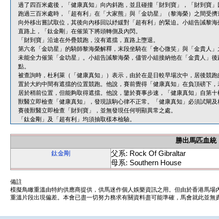
過了四百米處後，「健康真知」向內斜跑，並且碰撞「財到寶」，「財到寶」
跑過三百米處時，「超有利」在「大家熊」與「金叻星」（黎海榮）之間受擠
向外移出嘗試取位，其後向內移回以紓緩對「超有利」的緊迫。小組告誡黎海
直路上，「鈦金剛」在催策下將頭轉側及內閃。
「財到寶」沿途在外疊競跑，沒有遮擋，直路上墮退。
第六名「金叻星」的騎師黎海榮解釋，末段坐騎在「會心微笑」與「金貴人」
未能全力催策「金叻星」。小組告誡黎海榮，儘管小組接納他在「金貴人」後
點。
被查詢時，杜利萊（「健康真知」）表示，由於在是日較早場次中，居後競跑
置於大約中間有遮擋的位置競跑。他說，賽前覺得「健康真知」在負頂磅下，
居於稍前位置，但能夠取得遮擋。他說，鑒於賽事步速，「健康真知」自第十
獸醫立即檢查「健康真知」，發現該駒心律不正常。「健康真知」必須試閘及
賽後獸醫立即檢查「財到寶」，並無發現任何明顯異常之處。
「鈦金剛」及「超有利」均須抽取樣本檢驗。
勝出馬匹血統
父系: Rock Of Gibraltar
鈦金剛
母系: Southern House
備註
模擬鳥瞰重溫由特約供應商提供，供馬迷作個人娛樂資訊之用。但由於香港馬場
重溫片段出現偏差。本會已盡一切努力務求有關資料盡可能準確，馬會就此並無責