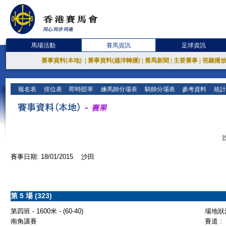
馬場活動
賽馬資訊
足球資訊
賽事資料(本地)
|
賽事資料(越洋轉播)
|
賽馬新聞
|
主要賽事
|
視聽播
報名表
排位表
即時賠率
練馬師分場表
騎師分場表
參考資料
統計
賽事日期: 18/01/2015 沙田
第 5 場 (323)
第四班 - 1600米 - (60-40)
場地狀況
南角讓賽
賽道 :