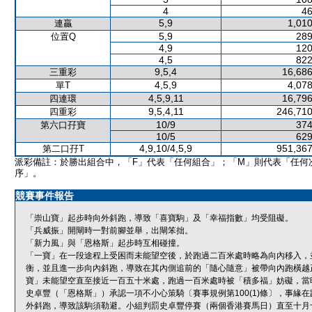
4
46
5,9
1,010
連贏
5,9
289
位置Q
4,9
120
4,5
822
9,5,4
16,686
三重彩
4,5,9
4,078
單T
4,5,9,11
16,796
四連環
9,5,4,11
246,710
四重彩
10/9
374
第六口孖寶
10/5
629
4,9,10/4,5,9
951,367
第二口孖T
派彩備註：於勝出組合中，「F」代表「任何組合」；「M」則代表「任何
序」。
競賽事件報告
「崇山寶」起步時向外斜跑，導致「喜寶駒」及「幸福指數」均受阻礙。
「兵威振」開閘時一對前腳並舉，出閘笨拙。
「新力風」與「恩格斯」起步時互相碰撞。
「一寶」在一段途程上受困而未能望空後，於跑過二百米處時略為向內移入，
衡，並且進一步向內斜跑，導致在其內側追前的「隨心隨意」被帶向內跑橫越
寶」未能望空直至接近一百五十米處，跑過一百米處時被「積多福」妨礙，當
史卓豐（「恩格斯」）承認一項不小心策騎〔賽事規例第100(1)條〕，事
外斜跑，導致該駒須勒避。小組判罰史卓豐停賽（兩個香港賽馬日）直至十月