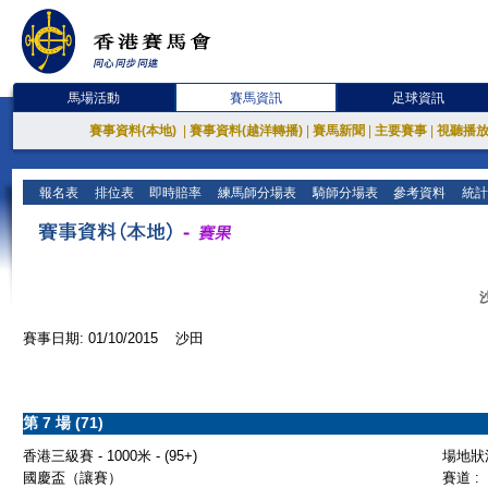
馬場活動
賽馬資訊
足球資訊
賽事資料(本地)
|
賽事資料(越洋轉播)
|
賽馬新聞
|
主要賽事
|
視聽播
報名表
排位表
即時賠率
練馬師分場表
騎師分場表
參考資料
統計
賽事日期: 01/10/2015 沙田
第 7 場 (71)
香港三級賽 - 1000米 - (95+)
場地狀況
國慶盃（讓賽）
賽道 :