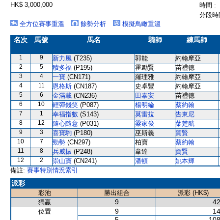
HK$ 3,000,000
時間 :
分段時間
全方位賽事重溫
餘勢分析
模擬鳥瞰重溫
名次
馬號
馬名
騎師
練馬師
1
9
新力風
(T235)
郭能
約翰摩亞
2
5
積多福
(P195)
霍勵賢
苗禮德
3
4
一寶
(CN171)
羅理雅
約翰摩亞
4
11
恩格斯
(CN187)
史卓豐
約翰摩亞
5
6
金滿載
(CN236)
田泰安
苗禮德
6
10
輕彈錢笑
(P087)
楊明綸
蔡約翰
7
1
幸福指數
(S143)
莫雷拉
告東尼
8
12
隨心隨意
(P031)
梁家俊
葉楚航
9
3
喜寶駒
(P180)
巫斯義
賀賢
10
7
勁勢
(CN297)
柏寶
蔡約翰
11
8
兵威振
(P248)
韋達
賀賢
12
2
崇山寶
(CN241)
潘頓
姚本輝
備註:
賽事特別情況索引
派彩
彩池
勝出組合
派彩 (HK$)
9
42
獨贏
9
14
位置
5
108