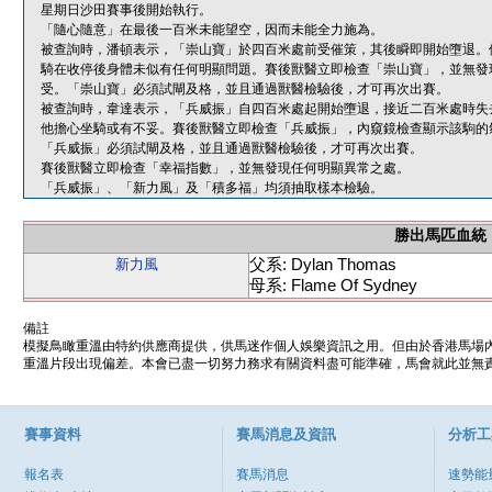
星期日沙田賽事後開始執行。
「隨心隨意」在最後一百米未能望空，因而未能全力施為。
被查詢時，潘頓表示，「崇山寶」於四百米處前受催策，其後瞬即開始墮退。
騎在收停後身體未似有任何明顯問題。賽後獸醫立即檢查「崇山寶」，並無發
受。「崇山寶」必須試閘及格，並且通過獸醫檢驗後，才可再次出賽。
被查詢時，韋達表示，「兵威振」自四百米處起開始墮退，接近二百米處時失
他擔心坐騎或有不妥。賽後獸醫立即檢查「兵威振」，內窺鏡檢查顯示該駒的
「兵威振」必須試閘及格，並且通過獸醫檢驗後，才可再次出賽。
賽後獸醫立即檢查「幸福指數」，並無發現任何明顯異常之處。
「兵威振」、「新力風」及「積多福」均須抽取樣本檢驗。
勝出馬匹血統
父系: Dylan Thomas
新力風
母系: Flame Of Sydney
備註
模擬鳥瞰重溫由特約供應商提供，供馬迷作個人娛樂資訊之用。但由於香港馬場
重溫片段出現偏差。本會已盡一切努力務求有關資料盡可能準確，馬會就此並無責
賽事資料
賽馬消息及資訊
分析工
報名表
賽馬消息
速勢能