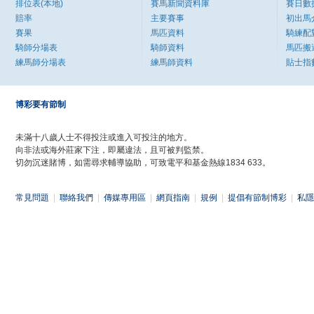
排位表(本地)
賽馬新聞資料庫
賽日數
賠率
主要賽事
初出馬
賽果
馬匹資料
騎練配
騎師分場表
騎師資料
馬匹搬
練馬師分場表
練馬師資料
貼士指
博彩要有節制
未滿十八歲人士不得投注或進入可投注的地方。
向非法或海外莊家下注，即屬違法，且可被判監禁。
切勿沉迷賭博，如需尋求輔導協助，可致電平和基金熱線1834 633。
常見問題
|
聯絡我們
|
傳媒專用區
|
網頁指南
|
規例
|
提倡有節制博彩
|
私隱