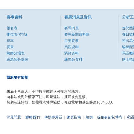
賽事資料
賽馬消息及資訊
分析工
報名表
賽馬消息
速勢能
排位表(本地)
賽馬新聞資料庫
賽日數
賠率
主要賽事
初出馬
賽果
馬匹資料
騎練配
騎師分場表
騎師資料
馬匹搬
練馬師分場表
練馬師資料
貼士指
博彩要有節制
未滿十八歲人士不得投注或進入可投注的地方。
向非法或海外莊家下注，即屬違法，且可被判監禁。
切勿沉迷賭博，如需尋求輔導協助，可致電平和基金熱線1834 633。
常見問題
|
聯絡我們
|
傳媒專用區
|
網頁指南
|
規例
|
提倡有節制博彩
|
私隱