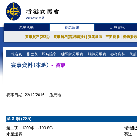
馬場活動
賽馬資訊
足球資訊
賽事資料(本地)
|
賽事資料(越洋轉播)
|
賽馬新聞
|
主要賽事
|
視聽播
報名表
排位表
即時賠率
練馬師分場表
騎師分場表
參考資料
統計
賽事日期: 22/12/2016 跑馬地
第 8 場 (285)
第二班 - 1200米 - (100-80)
場地狀況
水星讓賽
賽道 :