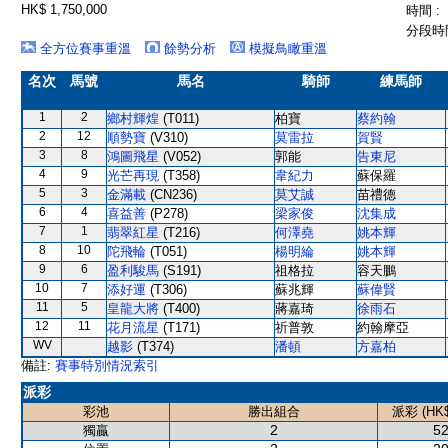
HK$ 1,750,000
時間 :
分段時間
全方位賽事重溫
餘勢分析
模擬鳥瞰重溫
名次
馬號
馬名
騎師
練馬師
1
2
鄉村輝煌
(T011)
柏寶
蔡約翰
2
12
順勢寶
(V310)
莫雷拉
賀賢
3
8
鴻圖飛星
(V052)
郭能
告東尼
4
9
光芒再現
(T358)
韋紀力
蘇保羅
5
3
金滿載
(CN236)
莫艾誠
苗禮德
6
4
喜益善
(P278)
梁家俊
沈集成
7
1
翡翠紅星
(T216)
何澤堯
姚本輝
8
10
陀飛輪
(T051)
楊明綸
姚本輝
9
6
盈利駿馬
(S191)
祖格拉
容天鵬
10
7
添好運
(T306)
蘇兆輝
蘇偉賢
11
5
皇龍大將
(T400)
蔣嘉琦
徐雨石
12
11
花月流星
(T171)
祈普敦
約翰摩亞
WV
越影
(T374)
潘頓
方嘉柏
備註:
賽事特別情況索引
派彩
彩池
勝出組合
派彩 (HK$
2
52
獨贏