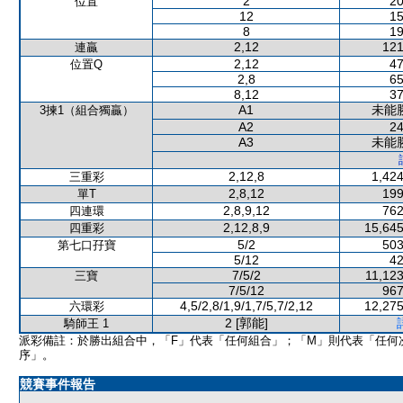
2
20
位置
12
15
8
19
2,12
121
連贏
2,12
47
位置Q
2,8
65
8,12
37
A1
未能
3揀1（組合獨贏）
A2
24
A3
未能
2,12,8
1,424
三重彩
2,8,12
199
單T
2,8,9,12
762
四連環
2,12,8,9
15,645
四重彩
5/2
503
第七口孖寶
5/12
42
7/5/2
11,123
三寶
7/5/12
967
4,5/2,8/1,9/1,7/5,7/2,12
12,275
六環彩
2 [郭能]
騎師王 1
派彩備註：於勝出組合中，「F」代表「任何組合」；「M」則代表「任何
序」。
競賽事件報告