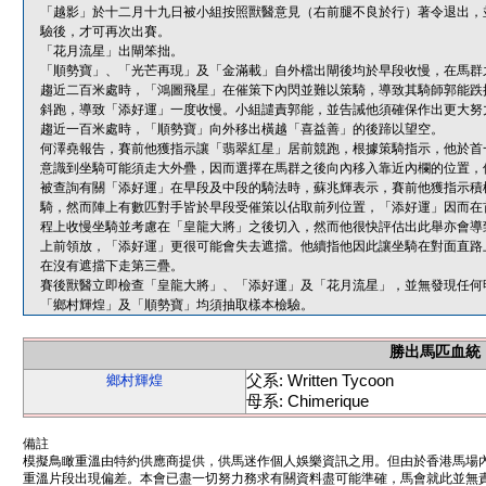
「越影」於十二月十九日被小組按照獸醫意見（右前腿不良於行）著令退出，
驗後，才可再次出賽。
「花月流星」出閘笨拙。
「順勢寶」、「光芒再現」及「金滿載」自外檔出閘後均於早段收慢，在馬群
趨近二百米處時，「鴻圖飛星」在催策下內閃並難以策騎，導致其騎師郭能跌
斜跑，導致「添好運」一度收慢。小組譴責郭能，並告誡他須確保作出更大努
趨近一百米處時，「順勢寶」向外移出橫越「喜益善」的後蹄以望空。
何澤堯報告，賽前他獲指示讓「翡翠紅星」居前競跑，根據策騎指示，他於首
意識到坐騎可能須走大外疊，因而選擇在馬群之後向內移入靠近內欄的位置，
被查詢有關「添好運」在早段及中段的騎法時，蘇兆輝表示，賽前他獲指示積
騎，然而陣上有數匹對手皆於早段受催策以佔取前列位置，「添好運」因而在
程上收慢坐騎並考慮在「皇龍大將」之後切入，然而他很快評估出此舉亦會導
上前領放，「添好運」更很可能會失去遮擋。他續指他因此讓坐騎在對面直路
在沒有遮擋下走第三疊。
賽後獸醫立即檢查「皇龍大將」、「添好運」及「花月流星」，並無發現任何
「鄉村輝煌」及「順勢寶」均須抽取樣本檢驗。
勝出馬匹血統
父系: Written Tycoon
鄉村輝煌
母系: Chimerique
備註
模擬鳥瞰重溫由特約供應商提供，供馬迷作個人娛樂資訊之用。但由於香港馬場
重溫片段出現偏差。本會已盡一切努力務求有關資料盡可能準確，馬會就此並無責