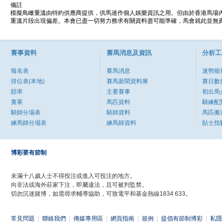
備註
模擬鳥瞰重溫由特約供應商提供，供馬迷作個人娛樂資訊之用。但由於香港馬場
重溫片段出現偏差。本會已盡一切努力務求有關資料盡可能準確，馬會就此並無責
賽事資料
賽馬消息及資訊
分析工
報名表
賽馬消息
速勢能
排位表(本地)
賽馬新聞資料庫
賽日數
賠率
主要賽事
初出馬
賽果
馬匹資料
騎練配
騎師分場表
騎師資料
馬匹搬
練馬師分場表
練馬師資料
貼士指
博彩要有節制
未滿十八歲人士不得投注或進入可投注的地方。
向非法或海外莊家下注，即屬違法，且可被判監禁。
切勿沉迷賭博，如需尋求輔導協助，可致電平和基金熱線1834 633。
常見問題
|
聯絡我們
|
傳媒專用區
|
網頁指南
|
規例
|
提倡有節制博彩
|
私隱