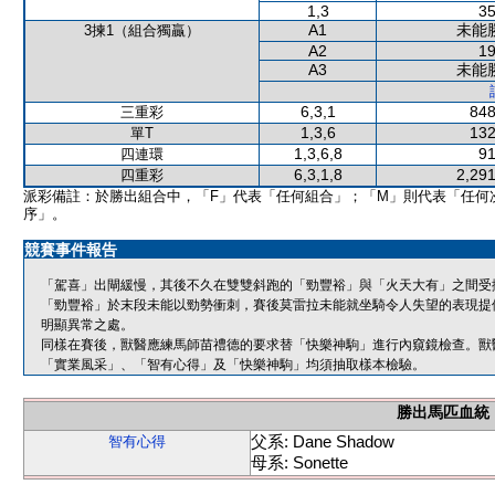
1,3
35
A1
未能
3揀1（組合獨贏）
A2
19
A3
未能
6,3,1
848
三重彩
1,3,6
132
單T
1,3,6,8
91
四連環
6,3,1,8
2,291
四重彩
派彩備註：於勝出組合中，「F」代表「任何組合」；「M」則代表「任何
序」。
競賽事件報告
「駕喜」出閘緩慢，其後不久在雙雙斜跑的「勁豐裕」與「火天大有」之間受
「勁豐裕」於末段未能以勁勢衝刺，賽後莫雷拉未能就坐騎令人失望的表現提
明顯異常之處。
同樣在賽後，獸醫應練馬師苗禮德的要求替「快樂神駒」進行內窺鏡檢查。獸
「實業風采」、「智有心得」及「快樂神駒」均須抽取樣本檢驗。
勝出馬匹血統
父系: Dane Shadow
智有心得
母系: Sonette