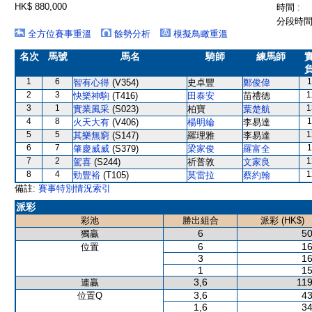
HK$ 880,000
時間 :
分段時間 
全方位賽事重溫
餘勢分析
模擬鳥瞰重溫
名次
馬號
馬名
騎師
練馬師
1
6
1
智有心得
(V354)
史卓豐
鄭俊偉
2
3
1
快樂神駒
(T416)
田泰安
苗禮德
3
1
1
實業風采
(S023)
柏寶
葉楚航
4
8
1
火天大有
(V406)
楊明綸
李易達
5
5
1
其樂無窮
(S147)
羅理雅
李易達
6
7
1
肇慶威威
(S379)
梁家俊
羅富全
7
2
1
駕喜
(S244)
祈普敦
文家良
8
4
1
勁豐裕
(T105)
莫雷拉
蔡約翰
備註:
賽事特別情況索引
派彩
彩池
勝出組合
派彩 (HK$)
6
50
獨贏
6
16
位置
3
16
1
15
3,6
119
連贏
3,6
43
位置Q
1,6
34