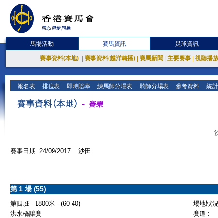
馬場活動
賽馬資訊
足球資訊
賽事資料(本地)
|
賽事資料(越洋轉播)
|
賽馬新聞
|
主要賽事
|
視聽播
報名表
排位表
即時賠率
練馬師分場表
騎師分場表
參考資料
統計
賽事日期: 24/09/2017 沙田
第 1 場 (55)
第四班 - 1800米 - (60-40)
場地狀況 
洪水橋讓賽
賽道 :