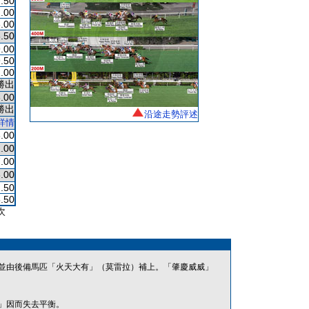
.50
.00
.00
.50
.00
.50
.00
勝出
.00
勝出
沿途走勢評述
詳情
.00
.00
.00
.00
.50
.50
次
並由後備馬匹「火天大有」（莫雷拉）補上。「肇慶威威」
」因而失去平衡。