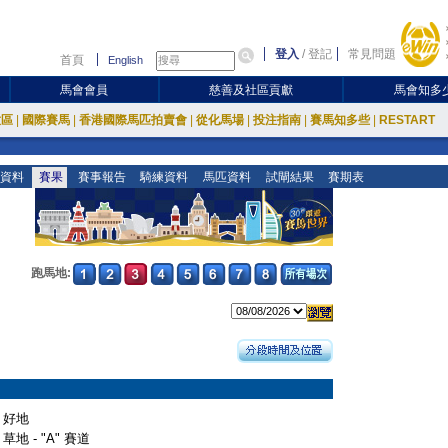
登入
/
登記
常見問題
首頁
English
馬會會員
慈善及社區貢獻
馬會知多
放區
|
國際賽馬
|
香港國際馬匹拍賣會
|
從化馬場
|
投注指南
|
賽馬知多些
|
RESTART
資料
賽果
賽事報告
騎練資料
馬匹資料
試閘結果
賽期表
跑馬地:
好地
草地 - "A" 賽道