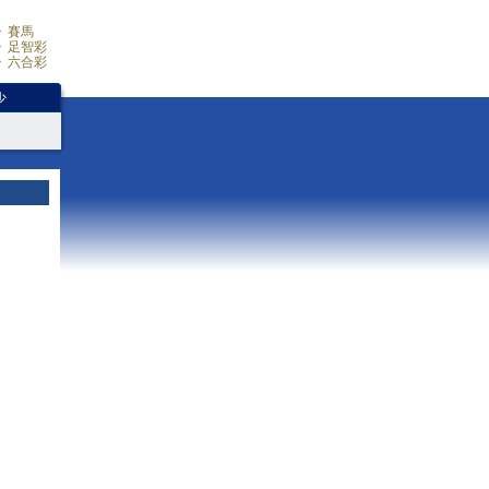
賽馬
足智彩
六合彩
少