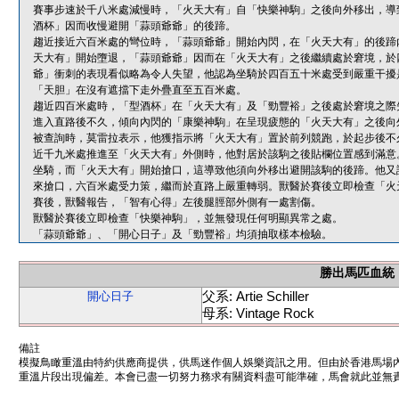
賽事步速於千八米處減慢時，「火天大有」自「快樂神駒」之後向外移出，導
酒杯」因而收慢避開「蒜頭爺爺」的後蹄。
趨近接近六百米處的彎位時，「蒜頭爺爺」開始內閃，在「火天大有」的後蹄
天大有」開始墮退，「蒜頭爺爺」因而在「火天大有」之後繼續處於窘境，於
爺」衝刺的表現看似略為令人失望，他認為坐騎於四百五十米處受到嚴重干擾
「天胆」在沒有遮擋下走外疊直至五百米處。
趨近四百米處時，「型酒杯」在「火天大有」及「勁豐裕」之後處於窘境之際
進入直路後不久，傾向內閃的「康樂神駒」在呈現疲態的「火天大有」之後向
被查詢時，莫雷拉表示，他獲指示將「火天大有」置於前列競跑，於起步後不
近千九米處推進至「火天大有」外側時，他對居於該駒之後貼欄位置感到滿意
坐騎，而「火天大有」開始搶口，這導致他須向外移出避開該駒的後蹄。他又
來搶口，六百米處受力策，繼而於直路上嚴重轉弱。獸醫於賽後立即檢查「火
賽後，獸醫報告，「智有心得」左後腿脛部外側有一處割傷。
獸醫於賽後立即檢查「快樂神駒」，並無發現任何明顯異常之處。
「蒜頭爺爺」、「開心日子」及「勁豐裕」均須抽取樣本檢驗。
勝出馬匹血統
父系: Artie Schiller
開心日子
母系: Vintage Rock
備註
模擬鳥瞰重溫由特約供應商提供，供馬迷作個人娛樂資訊之用。但由於香港馬場
重溫片段出現偏差。本會已盡一切努力務求有關資料盡可能準確，馬會就此並無責