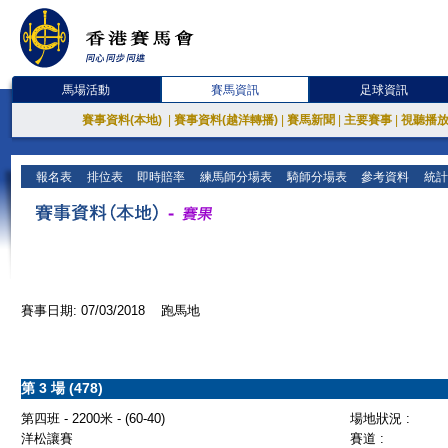
馬場活動
賽馬資訊
足球資訊
賽事資料(本地)
|
賽事資料(越洋轉播)
|
賽馬新聞
|
主要賽事
|
視聽播
報名表
排位表
即時賠率
練馬師分場表
騎師分場表
參考資料
統計
賽事日期: 07/03/2018 跑馬地
第 3 場 (478)
第四班 - 2200米 - (60-40)
場地狀況 :
洋松讓賽
賽道 :