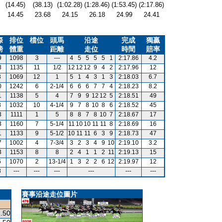
(14.45)
(38.13)
(1:02.28)
(1:28.46)
(1:53.45)
(2:17.86)
14.45
23.68
24.15
26.18
24.99
24.41
際
排位
檔位
頭馬
沿途
完成
獨贏
磅
體重
距離
走位
時間
賠率
9
1098
3
---
4
5
5
5
5
1
2:17.86
4.2
3
1135
11
1/2
12
12
12
9
4
2
2:17.96
12
3
1069
12
1
5
1
4
3
1
3
2:18.03
6.7
0
1242
6
2-1/4
6
6
6
7
7
4
2:18.23
8.2
1
1138
5
4
7
9
9
12
12
5
2:18.51
49
3
1032
10
4-1/4
9
7
8
10
8
6
2:18.52
45
3
1111
1
5
8
8
7
8
10
7
2:18.67
17
3
1160
7
5-1/4
11
10
10
11
11
8
2:18.69
16
1
1133
9
5-1/2
10
11
11
6
3
9
2:18.73
47
7
1002
4
7-3/4
3
2
3
4
9
10
2:19.10
3.2
3
1153
8
8
2
4
1
1
2
11
2:19.13
15
6
1070
2
13-1/4
1
3
2
2
6
12
2:19.97
12
8
---
---
---
---
---
---
賽事沿途走位圖片
.50