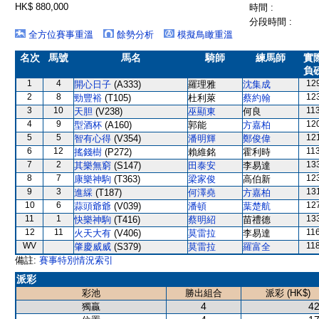
HK$ 880,000
時間 :
分段時間 :
全方位賽事重溫
餘勢分析
模擬鳥瞰重溫
名次
馬號
馬名
騎師
練馬師
實
負
1
4
12
開心日子
(A333)
羅理雅
沈集成
2
8
12
勁豐裕
(T105)
杜利萊
蔡約翰
3
10
11
天胆
(V238)
巫顯東
何良
4
9
12
型酒杯
(A160)
郭能
方嘉柏
5
5
12
智有心得
(V354)
潘明輝
鄭俊偉
6
12
11
搖錢樹
(P272)
賴維銘
霍利時
7
2
13
其樂無窮
(S147)
田泰安
李易達
8
7
12
康樂神駒
(T363)
梁家俊
高伯新
9
3
13
進綵
(T187)
何澤堯
方嘉柏
10
6
12
蒜頭爺爺
(V039)
潘頓
葉楚航
11
1
13
快樂神駒
(T416)
蔡明紹
苗禮德
12
11
11
火天大有
(V406)
莫雷拉
李易達
WV
11
肇慶威威
(S379)
莫雷拉
羅富全
備註:
賽事特別情況索引
派彩
彩池
勝出組合
派彩 (HK$)
4
42
獨贏