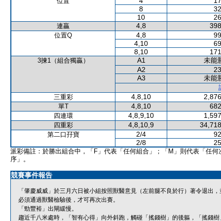
4
17
位置
8
32
10
26
4,8
398
連贏
4,8
99
位置Q
4,10
69
8,10
171
A1
未能
3揀1（組合獨贏）
A2
23
A3
未能
4,8,10
2,876
三重彩
4,8,10
682
單T
4,8,9,10
1,597
四連環
4,8,10,9
34,718
四重彩
2/4
92
第二口孖寶
2/8
25
派彩備註：於勝出組合中，「F」代表「任何組合」；「M」則代表「任何
序」。
競賽事件報告
「肇慶威威」於三月六日被小組按照獸醫意見（左前腿不良於行）著令退出，
必須通過獸醫檢驗後，才可再次出賽。
「勁豐裕」出閘緩慢。
趨近千八米處時，「智有心得」向外斜跑，觸碰「搖錢樹」的後軀，「搖錢樹