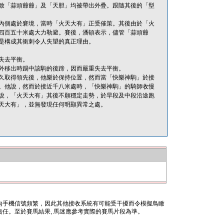
致「蒜頭爺爺」及「天胆」均被帶出外疊。跟隨其後的「型
內側處於窘境，當時「火天大有」正受催策。其後由於「火
四百五十米處大力勒避。賽後，潘頓表示，儘管「蒜頭爺
是構成其衝刺令人失望的真正理由。
失去平衡。
外移出時踢中該駒的後蹄，因而嚴重失去平衡。
久取得領先後，他樂於保持位置，然而當「快樂神駒」於接
。他說，然而於接近千八米處時，「快樂神駒」的騎師收慢
說，「火天大有」其後不願穩定走勢，於早段及中段沿途跑
天大有」，並無發現任何明顯異常之處。
內手機信號頻繁，因此其他接收系統有可能受干擾而令模擬鳥瞰
任。至於賽馬結果, 馬迷應參考實際的賽馬片段為準。