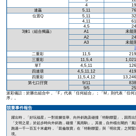
4
19
5,11
76
連贏
5,11
32
位置Q
4,11
61
4,5
24
A1
未能
3揀1（組合獨贏）
A2
24
A3
未能
11,5
219
二重彩
11,5,4
1,021
三重彩
4,5,11
126
單T
4,5,11,12
419
四連環
11,5,4,12
13,246
四重彩
9/11
838
第七口孖寶
9/5
25
派彩備註：於勝出組合中，「F」代表「任何組合」；「M」則代表「任何
序」。
競賽事件報告
躍出時，「好玩福星」一對前腳並舉、向外斜跑及碰撞「特駒聯盟」，因而出
「文明之星」於起步時向外斜跑，碰撞「風雨駒」。其後，自外檔出閘的「風
跑過一千一百五十米處時，「凱倫致寶」在「特駒聯盟」與「明欣賞」之間緊
境。