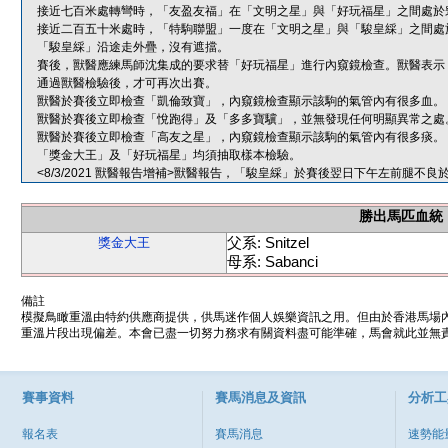
接近七百米處轉彎時，「友盈友福」在「文明之星」與「好玩福星」之間處於
接近二百五十米處時，「特駒聯盟」一度在「文明之星」與「駿皇綵」之間處
「駿皇綵」沿途走外疊，沒有遮擋。
賽後，獸醫應練馬師沈集成的要求替「好玩福星」進行內窺鏡檢查。獸醫表示
通過獸醫檢驗後，才可再次出賽。
獸醫於賽後立即檢查「凱倫致寶」，內窺鏡檢查顯示該駒的氣管內有很多血。
獸醫於賽後立即檢查「悅跑得」及「多多寶驥」，並無發現任何明顯異常之處
獸醫於賽後立即檢查「高友之星」，內窺鏡檢查顯示該駒的氣管內有很多痰。
「獎金大王」及「好玩福星」均須抽取樣本檢驗。
<8/3/2021 獸醫報告增補>獸醫報告，「駿皇綵」於賽後翌日下午左前腿
勝出馬匹血統
父系: Snitzel
獎金大王
母系: Sabanci
備註
模擬鳥瞰重溫由特約供應商提供，供馬迷作個人娛樂資訊之用。但由於香港馬場
重溫片段出現偏差。本會已盡一切努力務求有關資料盡可能準確，馬會就此並無責
賽事資料
賽馬消息及資訊
分析工
報名表
賽馬消息
速勢能