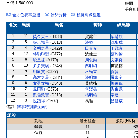
HK$ 1,500,000
時間 :
分段時間
全方位賽事重溫
餘勢分析
模擬鳥瞰重溫
名次
馬號
馬名
騎師
練馬師
1
11
獎金大王
(B433)
賀銘年
葉楚航
2
5
好玩福星
(E013)
潘頓
沈集成
3
4
文明之星
(D429)
田泰安
丁冠豪
4
12
特駒聯盟
(C472)
波健士
蔡約翰
5
6
駿皇綵
(A170)
周俊樂
文家良
6
10
多多寶驥
(D243)
蔡明紹
苗禮德
7
9
明欣賞
(C327)
巫顯東
賀賢
8
7
高友之星
(D384)
潘明輝
羅富全
9
8
友盈友福
(D343)
黃皓楠
鄭俊偉
10
2
風雨駒
(C376)
何澤堯
告東尼
11
1
凱倫致寶
(D213)
楊明綸
韋達
12
3
悅跑得
(C502)
馬雅
呂健威
備註:
賽事特別情況索引
派彩
彩池
勝出組合
派彩 (HK$)
11
66
獨贏
11
20
位置
5
12