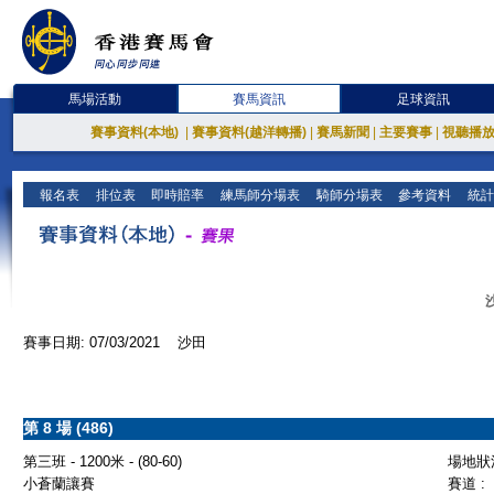
馬場活動
賽馬資訊
足球資訊
賽事資料(本地)
|
賽事資料(越洋轉播)
|
賽馬新聞
|
主要賽事
|
視聽播
報名表
排位表
即時賠率
練馬師分場表
騎師分場表
參考資料
統計
賽事日期: 07/03/2021 沙田
第 8 場 (486)
第三班 - 1200米 - (80-60)
場地狀況
小蒼蘭讓賽
賽道 :