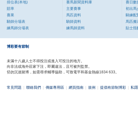
排位表(本地)
賽馬新聞資料庫
賽日數
賠率
主要賽事
初出馬
賽果
馬匹資料
騎練配
騎師分場表
騎師資料
馬匹搬
練馬師分場表
練馬師資料
貼士指
博彩要有節制
未滿十八歲人士不得投注或進入可投注的地方。
向非法或海外莊家下注，即屬違法，且可被判監禁。
切勿沉迷賭博，如需尋求輔導協助，可致電平和基金熱線1834 633。
常見問題
|
聯絡我們
|
傳媒專用區
|
網頁指南
|
規例
|
提倡有節制博彩
|
私隱