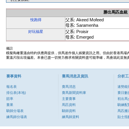
勝出馬匹血統
父系: Akeed Mofeed
悅跑得
母系: Saramenha
父系: Proisir
好玩福星
母系: Emerged
備註
模擬鳥瞰重溫由特約供應商提供，供馬迷作個人娛樂資訊之用。但由於香港馬場
重溫片段出現偏差。本會已盡一切努力務求有關資料盡可能準確，馬會就此並無責
賽事資料
賽馬消息及資訊
分析工
報名表
賽馬消息
速勢能
排位表(本地)
賽馬新聞資料庫
賽日數
賠率
主要賽事
初出馬
賽果
馬匹資料
騎練配
騎師分場表
騎師資料
馬匹搬
練馬師分場表
練馬師資料
貼士指