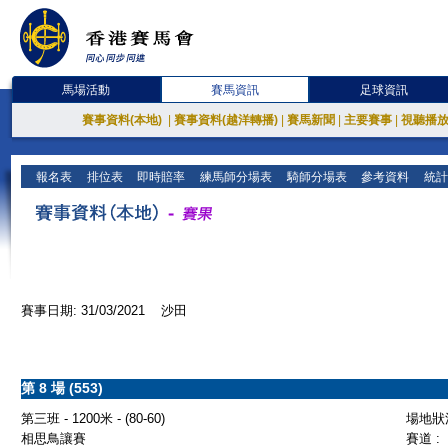
馬場活動
賽馬資訊
足球資訊
賽事資料(本地)
|
賽事資料(越洋轉播)
|
賽馬新聞
|
主要賽事
|
視聽播
報名表
排位表
即時賠率
練馬師分場表
騎師分場表
參考資料
統計
賽事日期: 31/03/2021 沙田
第 8 場 (553)
第三班 - 1200米 - (80-60)
場地狀況
相思鳥讓賽
賽道 :