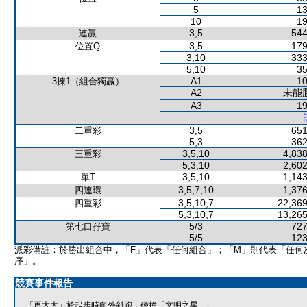
5
13
10
19
3,5
544
連贏
3,5
179
位置Q
3,10
333
5,10
35
A1
10
3揀1（組合獨贏）
A2
未能
A3
19
3,5
651
二重彩
5,3
362
3,5,10
4,838
三重彩
5,3,10
2,602
3,5,10
1,143
單T
3,5,7,10
1,376
四連環
3,5,10,7
22,369
四重彩
5,3,10,7
13,265
5/3
727
第七口孖寶
5/5
123
派彩備註：於勝出組合中，「F」代表「任何組合」；「M」則代表「任何
序」。
競賽事件報告
「再大大」於起步時向外斜跑，碰撞「文明之星」。