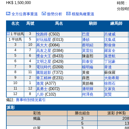
HK$ 1,500,000
時間 :
分段時間
全方位賽事重溫
餘勢分析
模擬鳥瞰重溫
名次
馬號
馬名
騎師
練馬師
3
1 平頭馬
悅跑得
(C502)
巴度
呂健威
5
1 平頭馬
好玩福星
(E013)
潘頓
沈集成
3
10
再大大
(D084)
蔡明紹
鄭俊偉
4
7
高友之星
(D384)
莫雷拉
羅富全
5
6
獎金大王
(B433)
陳嘉熙
葉楚航
6
4
文明之星
(D429)
田泰安
丁冠豪
7
9
電玩時代
(D269)
楊明綸
韋達
8
11
騰龍超影
(T372)
黃俊
蘇保羅
9
2
青工精神
(E231)
薛恩
大衛希斯
10
1
激賞
(A377)
黃皓楠
徐雨石
11
12
真勇士
(D072)
潘明輝
文家良
12
8
八卦
(C102)
何澤堯
賀賢
備註:
賽事特別情況索引
派彩
彩池
勝出組合
派彩 (HK$)
3
208
獨贏
5
13
3
88
位置