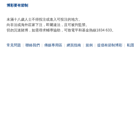
博彩要有節制
未滿十八歲人士不得投注或進入可投注的地方。
向非法或海外莊家下注，即屬違法，且可被判監禁。
切勿沉迷賭博，如需尋求輔導協助，可致電平和基金熱線1834 633。
常見問題
|
聯絡我們
|
傳媒專用區
|
網頁指南
|
規例
|
提倡有節制博彩
|
私隱