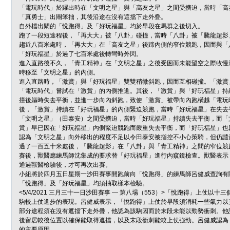
「電玩時代」於躍出時在「文明之星」與「高友之星」之間受擠迫，當時「高
「真勇士」出閘笨拙，其後沿途在沒有遮擋下走外疊。
自外檔出閘的「悅跑得」及「好玩福星」均於早段在馬群之後切入。
跑了一段短途程後，「再大大」被「八卦」碰撞，當時「八卦」被「騰龍超影
趨近八百米處時，「再大大」在「高友之星」後蹄內側的窄位競跑，因而與「
「好玩福星」於過了七百米處後轉彎時外閃。
進入直路後不久，「青工精神」在「文明之星」之後受困而未能望空之際收慢
時移至「文明之星」的內側。
進入直路時，「激賞」與「好玩福星」雙雙稍微斜跑，因而互相碰撞。「激賞
「電玩時代」嘗試在「激賞」的內側推進。其後，「激賞」與「好玩福星」持
撞後軀時失去平衡，並進一步向內斜跑，致使「激賞」被帶向內跑橫越「電玩
後，「激賞」持續在「好玩福星」的內側緊迫競跑，當時「好玩福星」在失去
「文明之星」（田泰安）之間受擠迫，當時「好玩福星」持續失去平衡，而「
賞」早已因在「好玩福星」內側緊迫競跑而嚴重失去平衡，而「好玩福星」也
認為「文明之星」向外移出的程度不足以令田泰安被指控不小心策騎，但仍譴
過了一百五十米處後，「騰龍超影」在「八卦」與「青工精神」之間的窄位競
賽後，獸醫應練馬師沈集成的要求替「好玩福星」進行內窺鏡檢查。獸醫表示
通過獸醫檢驗後，才可再次出賽。
小組將於四月五日星期一沙田賽事開跑前向「悅跑得」的練馬師呂健威查詢有
「悅跑得」及「好玩福星」均須抽取樣本檢驗。
<5/4/2021 三月三十一日沙田賽事 — 第八場（553）>「悅跑得」上
駒較上仗進步的表現。呂健威表示，「悅跑得」上仗於早段須消耗一些氣力以
部分途程須在沒有遮擋下走外疊，他認為該駒因而於末段未能以勁勢衝刺。他
後留居較後位置以確保能取得遮擋，以及末段衝刺能較上仗強勁。呂健威認為
的主要原因。