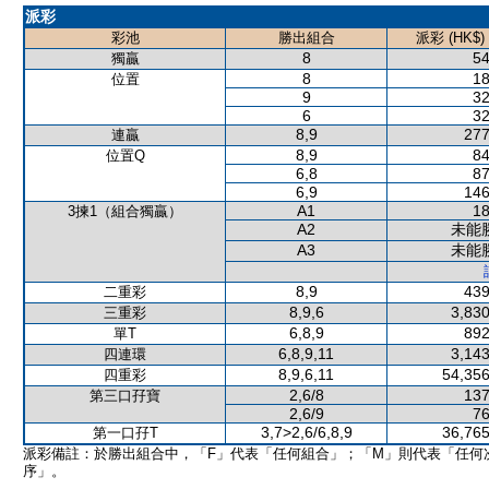
派彩
彩池
勝出組合
派彩 (HK$)
8
54
獨贏
8
18
位置
9
32
6
32
8,9
277
連贏
8,9
84
位置Q
6,8
87
6,9
146
A1
18
3揀1（組合獨贏）
A2
未能
A3
未能
8,9
439
二重彩
8,9,6
3,830
三重彩
6,8,9
892
單T
6,8,9,11
3,143
四連環
8,9,6,11
54,356
四重彩
2,6/8
137
第三口孖寶
2,6/9
76
3,7>2,6/6,8,9
36,765
第一口孖T
派彩備註：於勝出組合中，「F」代表「任何組合」；「M」則代表「任何
序」。