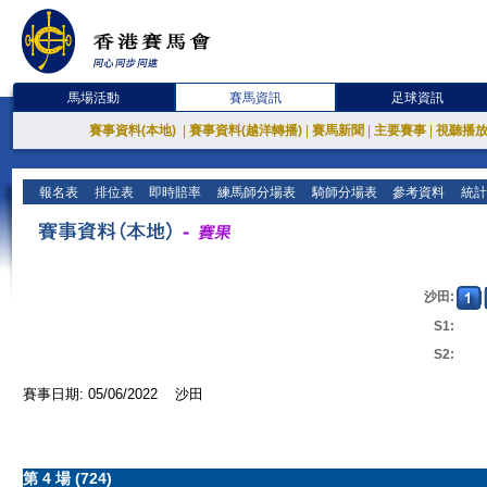
馬場活動
賽馬資訊
足球資訊
賽事資料(本地)
|
賽事資料(越洋轉播)
|
賽馬新聞
|
主要賽事
|
視聽播
報名表
排位表
即時賠率
練馬師分場表
騎師分場表
參考資料
統計
沙田:
S1:
S2:
賽事日期: 05/06/2022 沙田
第 4 場 (724)