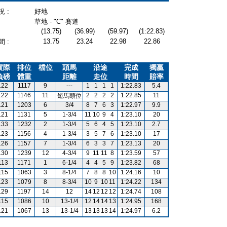
 :
好地
草地 - "C" 賽道
(13.75)
(36.99)
(59.97)
(1:22.83)
13.75
23.24
22.98
22.86
 :
實際
排位
檔位
頭馬
沿途
完成
獨贏
負磅
體重
距離
走位
時間
賠率
122
1117
9
---
1
1
1
1
1:22.83
5.4
122
1146
11
2
2
2
2
1:22.85
11
短馬頭位
121
1203
6
3/4
8
7
6
3
1:22.97
9.9
121
1131
5
1-3/4
11
10
9
4
1:23.10
20
133
1232
2
1-3/4
5
6
4
5
1:23.10
2.7
123
1156
4
1-3/4
3
5
7
6
1:23.10
17
126
1157
7
1-3/4
6
3
3
7
1:23.13
20
130
1239
12
4-3/4
9
11
11
8
1:23.59
57
113
1171
1
6-1/4
4
4
5
9
1:23.82
68
115
1063
3
8-1/4
7
8
8
10
1:24.16
10
123
1079
8
8-3/4
10
9
10
11
1:24.22
134
129
1197
14
12
14
12
12
12
1:24.74
108
115
1086
10
13-1/4
12
14
14
13
1:24.95
168
121
1067
13
13-1/4
13
13
13
14
1:24.97
6.2