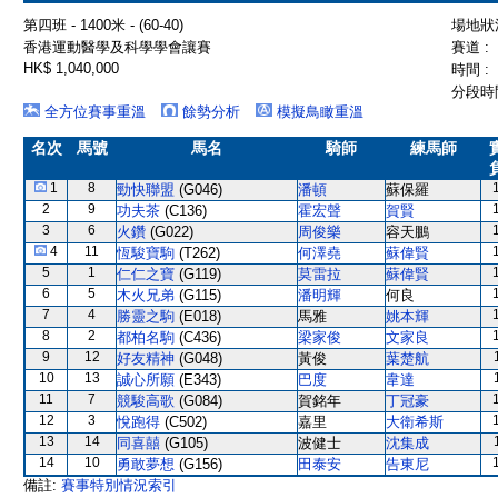
第四班 - 1400米 - (60-40)
場地狀況
香港運動醫學及科學學會讓賽
賽道 :
HK$ 1,040,000
時間 :
分段時間
全方位賽事重溫
餘勢分析
模擬鳥瞰重溫
名次
馬號
馬名
騎師
練馬師
1
8
勁快聯盟
(G046)
潘頓
蘇保羅
2
9
功夫茶
(C136)
霍宏聲
賀賢
3
6
火鑽
(G022)
周俊樂
容天鵬
4
11
恆駿寶駒
(T262)
何澤堯
蘇偉賢
5
1
仁仁之寶
(G119)
莫雷拉
蘇偉賢
6
5
木火兄弟
(G115)
潘明輝
何良
7
4
勝靈之駒
(E018)
馬雅
姚本輝
8
2
都柏名駒
(C436)
梁家俊
文家良
9
12
好友精神
(G048)
黃俊
葉楚航
10
13
誠心所願
(E343)
巴度
韋達
11
7
競駿高歌
(G084)
賀銘年
丁冠豪
12
3
悅跑得
(C502)
嘉里
大衛希斯
13
14
同喜囍
(G105)
波健士
沈集成
14
10
勇敢夢想
(G156)
田泰安
告東尼
備註:
賽事特別情況索引