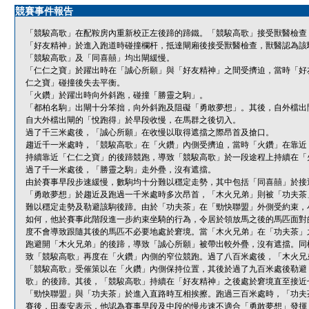
競賽事件報告
「競駿高歌」在配鞍房內重新校正左後蹄的蹄鐵。「競駿高歌」接受獸醫檢查
「好友精神」於進入跑道時碰撞欄杆，抵達閘廂後接受獸醫檢查，獸醫認為該
「競駿高歌」及「同喜囍」均出閘緩慢。
「仁仁之寶」於躍出時在「誠心所願」與「好友精神」之間受擠迫，當時「好
仁之寶」碰撞後失去平衡。
「火鑽」於躍出時向外斜跑，碰撞「勝靈之駒」。
「都柏名駒」出閘十分笨拙，向外斜跑及阻礙「勇敢夢想」。其後，自外檔出
自大外檔出閘的「悅跑得」於早段收慢，在馬群之後切入。
過了千三米處後，「誠心所願」在收慢以取得遮擋之際昂首及搶口。
趨近千一米處時，「競駿高歌」在「火鑽」內側受擠迫，當時「火鑽」在靠近
持續靠近「仁仁之寶」的後蹄競跑，導致「競駿高歌」於一段途程上持續在「
過了千一米處後，「勝靈之駒」走外疊，沒有遮擋。
由於賽事早段步速緩慢，數駒均十分難以穩定走勢，其中包括「同喜囍」於接
「勇敢夢想」於趨近及跑過一千米處時多次昂首，「木火兄弟」則被「功夫茶
難以穩定走勢及勒避該駒後蹄。由於「功夫茶」在「勁快聯盟」外側受約束，
如何，他於賽事此階段進一步約束坐騎的行為，令居於領放馬之後的馬匹面對
度不會導致跟隨其後的馬匹不必要地處於窘境。當「木火兄弟」在「功夫茶」
跑避開「木火兄弟」的後蹄，導致「誠心所願」被帶出較外疊，沒有遮擋。同
致「競駿高歌」再度在「火鑽」內側的窄位競跑。過了八百米處後，「木火兄
「競駿高歌」受催策以在「火鑽」內側保持位置，其後於過了九百米處後勒避
歌」的後蹄。其後，「競駿高歌」持續在「好友精神」之後處於窘境直至接近
「勁快聯盟」與「功夫茶」於進入直路時互相挨擦。跑過三百米處時，「功夫
賽後，田泰安表示，他認為賽事早段及中段的慢步速不適合「勇敢夢想」發揮