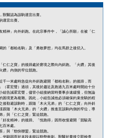
，獸醫認為該駒適宜出賽。
駒適宜出賽。
友精神」向外斜跑。在此宗事件中，「誠心所願」在被「仁
閘的「都柏名駒」及「勇敢夢想」均在馬群之後切入。
「仁仁之寶」的後蹄處於窘境之際向內斜跑。「火鑽」其後
火鑽」內側的窄位競跑。
近千一米處時急促向外斜跑避開「都柏名駒」的後蹄，而
」（霍宏聲）過頭，其後於趨近及跑過九百米處時開始十分
小組告誡霍宏聲，儘管小組接納當時賽事步速緩慢，但無論
的困境更為複雜。因此，小組告誡他必須確保約束坐騎的程
之後勒避該駒時，跟隨「木火兄弟」的「仁仁之寶」向外斜
樣跟隨「木火兄弟」的「火鑽」推進至該駒內側的窄位，導
弟」與「仁仁之寶」緊迫競跑。
「好友精神」的後蹄。「悅跑得」因而收慢避開「競駿高
七百米處。
茶」與「勁快聯盟」緊迫競跑。
，坐騎因而於末段未能以勁勢衝刺。獸醫於賽後立即檢查