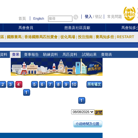
登入
/
登記
常見問題
首頁
English
馬會會員
慈善及社區貢獻
馬會知多
放區
|
國際賽馬
|
香港國際馬匹拍賣會
|
從化馬場
|
投注指南
|
賽馬知多些
|
RESTART
資料
賽果
賽事報告
騎練資料
馬匹資料
試閘結果
賽期表