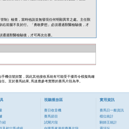
（賽事管制）檢查，當時他說並無發現任何明顯異常之處。主任獸
駒右前腿不良於行。「勇敢夢想」必須通過獸醫檢驗後，才
須通過獸醫檢驗後，才可再次出賽。
內手機信號頻繁，因此其他接收系統有可能受干擾而令模擬鳥瞰
任。至於賽馬結果, 馬迷應參考實際的賽馬片段為準。
具
視聽播放區
實用資訊
量
賽日收音機
賽馬日一般資訊
據
賽馬節目
檔位統計
介紹
試閘片段
騎師王統計
對及初岀馬成績
自購馬來港前賽事片段
靈活玩