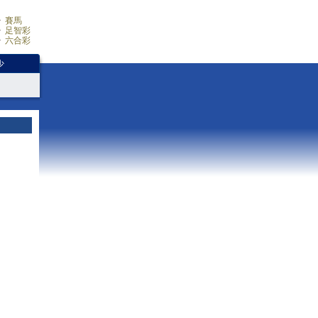
賽馬
足智彩
六合彩
少