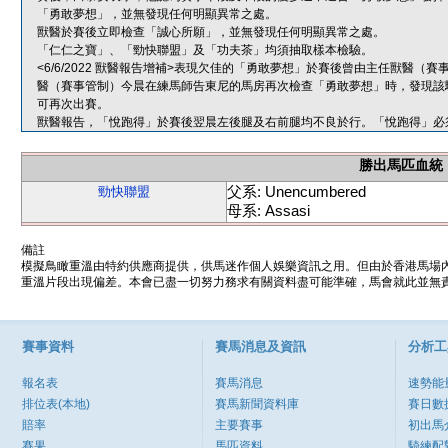
「勇敢夢想」，並無發現任何明顯異常之處。
獸醫於賽後立即檢查「誠心所願」，並無發現任何明顯異常之處。
「仁仁之寶」、「勁快聯盟」及「功夫茶」均須抽取樣本檢驗。
<6/6/2022 獸醫報告增補>表現欠佳的「勇敢夢想」於賽後曾由主任獸醫
醫（賽事管制）今晨在練馬師告東尼的馬房再次檢查「勇敢夢想」時，發現該
可再次出賽。
獸醫報告，「悅跑得」於賽後翌晨左後腿及右前腿均不良於行。「悅跑得」必
勝出馬匹血統
父系: Unencumbered
勁快聯盟
母系: Assasi
備註
模擬鳥瞰重溫由特約供應商提供，供馬迷作個人娛樂資訊之用。但由於香港馬場
重溫片段出現偏差。本會已盡一切努力務求有關資料盡可能準確，馬會就此並無責
賽事資料
賽馬消息及資訊
分析工
報名表
賽馬消息
速勢能
排位表(本地)
賽馬新聞資料庫
賽日數
賠率
主要賽事
初出馬
賽果
馬匹資料
騎練配