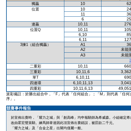
10
62
獨贏
10
24
位置
11
36
6
25
10,11
276
連贏
10,11
105
位置Q
6,10
85
6,11
127
A1
36
3揀1（組合獨贏）
A2
未能
A3
未能
10,11
660
二重彩
10,11,6
3,362
三重彩
6,10,11
690
單T
6,10,11,13
3,041
四連環
10,11,6,13
49,051
四重彩
派彩備註：於勝出組合中，「F」代表「任何組合」；「M」則代表「任何
序」。
競賽事件報告
於宣佈出賽時，「耀力之城」與「創高峰」均申報騎師為希威森。小組確定希
改由霍宏聲策騎。練馬師韋達因此項宣佈出賽錯誤，被罰款二千元。
「耀力之城」及「合金之星」出閘均僅屬一般。