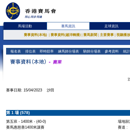
馬場活動
賽馬資訊
足球資訊
賽事資料(本地)
|
賽事資料(越洋轉播)
|
賽馬新聞
|
主要賽事
|
視聽播
報名表
排位表
即時賠率
練馬師分場表
騎師分場表
參考資料
統計
賽事日期: 15/04/2023 沙田
第 1 場 (578)
第五班 - 1400米 - (40-0)
場地狀況
賽馬惠慈善1400米讓賽
賽道 :