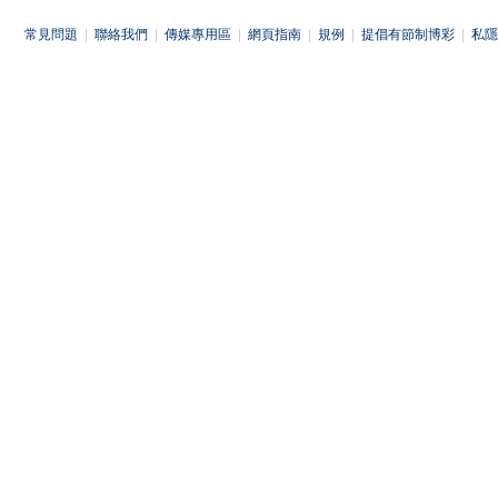
常見問題
|
聯絡我們
|
傳媒專用區
|
網頁指南
|
規例
|
提倡有節制博彩
|
私隱