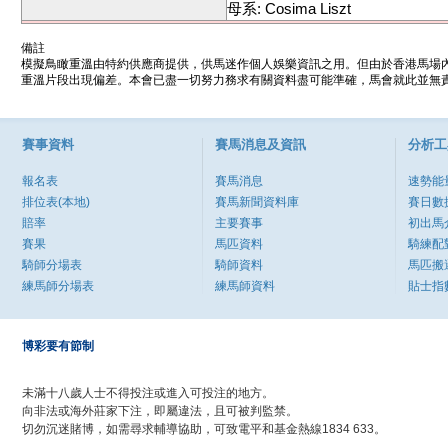
母系: Cosima Liszt
備註
模擬鳥瞰重溫由特約供應商提供，供馬迷作個人娛樂資訊之用。但由於香港馬場
重溫片段出現偏差。本會已盡一切努力務求有關資料盡可能準確，馬會就此並無責
賽事資料
賽馬消息及資訊
分析工
報名表
賽馬消息
速勢能
排位表(本地)
賽馬新聞資料庫
賽日數
賠率
主要賽事
初出馬
賽果
馬匹資料
騎練配
騎師分場表
騎師資料
馬匹搬
練馬師分場表
練馬師資料
貼士指
博彩要有節制
未滿十八歲人士不得投注或進入可投注的地方。
向非法或海外莊家下注，即屬違法，且可被判監禁。
切勿沉迷賭博，如需尋求輔導協助，可致電平和基金熱線1834 633。