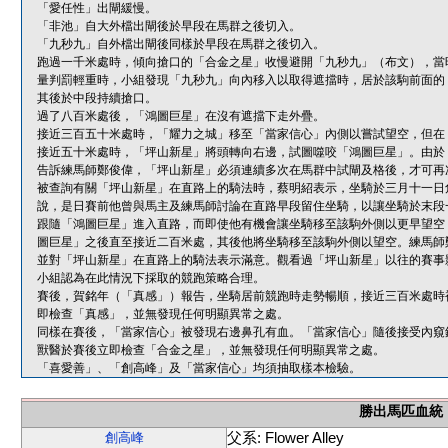
「愛任性」出閘緩慢。
「非池」自大外檔出閘後於早段在馬群之後切入。
「九秒九」自外檔出閘後同樣於早段在馬群之後切入。
跑過一千米處時，傾向搶口的「合金之星」收慢避開「九秒九」（布文），當
量判罰輕重時，小組發現「九秒九」向內移入以取得遮擋時，居於該駒前面的
其後於中段持續搶口。
過了八百米處後，「鴻圖巨星」在沒有遮擋下走外疊。
接近三百五十米處時，「耀力之城」移至「當家信心」內側以嘗試望空，但在
接近五十米處時，「坪山新星」將頭轉向右邊，試圖噬咬「鴻圖巨星」。由於
告訴練馬師鄭俊偉，「坪山新星」必須連續多次在馬群中試閘及格後，才可再
被查詢有關「坪山新星」在直路上的騎法時，蔡明紹表示，坐騎於三月十一日
說，是日賽前他曾與馬主及練馬師討論在直路早段留住坐騎，以讓坐騎於末段
跟隨「鴻圖巨星」進入直路，而即使他有機會讓坐騎移至該駒外側以更早望空
圖巨星」之後直至接近二百米處，其後他將坐騎移至該駒外側以望空。練馬師
並對「坪山新星」在直路上的騎法表示滿意。觀看過「坪山新星」以往的賽事
小組認為在此情況下採取的競跑策略合理。
賽後，賀銘年（「真感」）報告，坐騎居前競跑時走勢暢順，接近三百米處時
即檢查「真感」，並無發現任何明顯異常之處。
同樣在賽後，「當家信心」被發現右邊鼻孔有血。「當家信心」隨後接受內窺
獸醫於賽後立即檢查「合金之星」，並無發現任何明顯異常之處。
「喜愛善」、「創高峰」及「當家信心」均須抽取樣本檢驗。
勝出馬匹血統
父系: Flower Alley
創高峰