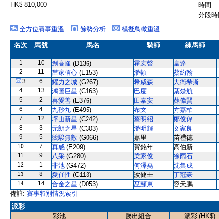
HK$ 810,000
時間 :
分段時間
全方位賽事重溫
餘勢分析
模擬鳥瞰重溫
名次
馬號
馬名
騎師
練馬師
1
10
創高峰
(D136)
霍宏聲
韋達
2
11
當家信心
(E153)
潘頓
蔡約翰
3
6
耀力之城
(G267)
希威森
大衛希斯
4
13
鴻圖巨星
(C163)
巴度
葉楚航
5
2
喜愛善
(E376)
田泰安
蘇偉賢
6
4
九秒九
(E495)
布文
方嘉柏
7
12
坪山新星
(C242)
蔡明紹
鄭俊偉
8
3
元朗之星
(C303)
潘明輝
文家良
9
5
競駿無敵
(G066)
嘉里
苗禮德
10
7
真感
(E209)
賀銘年
高伯新
11
9
八采
(G280)
梁家俊
徐雨石
12
1
非池
(G472)
何澤堯
沈集成
13
8
愛任性
(G113)
波健士
丁冠豪
14
14
合金之星
(D053)
巫顯東
容天鵬
備註:
賽事特別情況索引
派彩
彩池
勝出組合
派彩 (HK$)