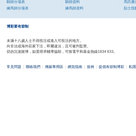
騎師分場表
騎師資料
馬匹搬
練馬師分場表
練馬師資料
貼士指
博彩要有節制
未滿十八歲人士不得投注或進入可投注的地方。
向非法或海外莊家下注，即屬違法，且可被判監禁。
切勿沉迷賭博，如需尋求輔導協助，可致電平和基金熱線1834 633。
常見問題
|
聯絡我們
|
傳媒專用區
|
網頁指南
|
規例
|
提倡有節制博彩
|
私隱