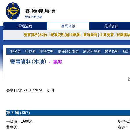
馬場活動
賽馬資訊
足球資訊
賽事資料(本地)
|
賽事資料(越洋轉播)
|
賽馬新聞
|
主要賽事
|
視聽播
報名表
排位表
即時賠率
練馬師分場表
騎師分場表
參考資料
統計
賽事日期: 21/01/2024 沙田
第 7 場 (357)
一級賽 - 1600米
場地狀況
董事盃
賽道 :