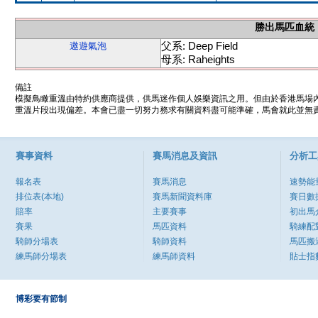
勝出馬匹血統
父系: Deep Field
遨遊氣泡
母系: Raheights
備註
模擬鳥瞰重溫由特約供應商提供，供馬迷作個人娛樂資訊之用。但由於香港馬場
重溫片段出現偏差。本會已盡一切努力務求有關資料盡可能準確，馬會就此並無責
賽事資料
賽馬消息及資訊
分析工
報名表
賽馬消息
速勢能
排位表(本地)
賽馬新聞資料庫
賽日數
賠率
主要賽事
初出馬
賽果
馬匹資料
騎練配
騎師分場表
騎師資料
馬匹搬
練馬師分場表
練馬師資料
貼士指
博彩要有節制