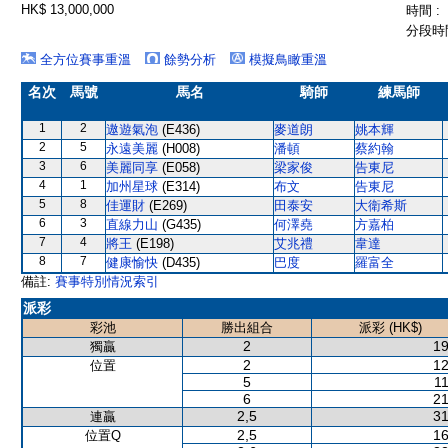
HK$ 13,000,000
時間 :
分段時間
全方位賽事重溫
餘勢分析
模擬鳥瞰重溫
名次
馬號
馬名
騎師
練馬師
1
2
遨遊氣泡
(E436)
麥道朗
姚本輝
2
5
永遠美麗
(H008)
潘頓
蔡約翰
3
6
美麗同享
(E058)
梁家俊
告東尼
4
1
加州星球
(E314)
布文
告東尼
5
8
佳運財
(E269)
田泰安
大衛希斯
6
3
直線力山
(G435)
何澤堯
方嘉柏
7
4
將王
(E198)
艾兆禮
韋達
8
7
健康愉快
(D435)
巴度
羅富全
備註:
賽事特別情況索引
派彩
彩池
勝出組合
派彩 (HK$)
2
19
獨贏
2
12
位置
5
11
6
21
2,5
31
連贏
2,5
16
位置Q