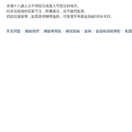
未滿十八歲人士不得投注或進入可投注的地方。
向非法或海外莊家下注，即屬違法，且可被判監禁。
切勿沉迷賭博，如需尋求輔導協助，可致電平和基金熱線1834 633。
常見問題
|
聯絡我們
|
傳媒專用區
|
網頁指南
|
規例
|
提倡有節制博彩
|
私隱