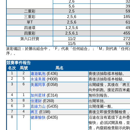
2,6
32
5,6
39
2,5
59
二重彩
2,5,6
185
三重彩
2,5,6
61
單T
1,2,5,6
49
四連環
2,5,6,1
455
四重彩
11/2
272
第六口孖寶
11/5
93
派彩備註：於勝出組合中，「F」代表「任何組合」；「M」則代表「任何
序」。
競賽事件報告
名次
馬號
馬名
1
2
遨遊氣泡
(E436)
賽後須抽取樣本檢驗。
2
5
永遠美麗
(H008)
賽後須抽取樣本檢驗。
3
6
美麗同享
(E058)
出閘緩慢，其後在「將王
向外斜跑。接近四百米處
4
1
加州星球
(E314)
無特別報告。
5
8
佳運財
(E269)
出閘笨拙。
6
3
直線力山
(G435)
出閘僅屬一般。
7
4
將王
(E198)
賽後立即接受獸醫檢查，
8
7
健康愉快
(D435)
沿途在沒有遮擋下走外疊
愉快」必須試閘及格，並
查，內窺鏡檢查顯示此駒