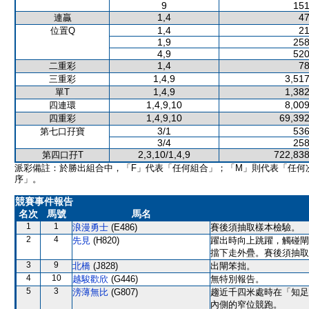
9
151
1,4
47
連贏
1,4
21
位置Q
1,9
258
4,9
520
1,4
78
二重彩
1,4,9
3,517
三重彩
1,4,9
1,382
單T
1,4,9,10
8,009
四連環
1,4,9,10
69,392
四重彩
3/1
536
第七口孖寶
3/4
258
2,3,10/1,4,9
722,838
第四口孖T
派彩備註：於勝出組合中，「F」代表「任何組合」；「M」則代表「任何
序」。
競賽事件報告
名次
馬號
馬名
1
1
浪漫勇士
(E486)
賽後須抽取樣本檢驗。
2
4
先見
(H820)
躍出時向上跳躍，觸碰閘
擋下走外疊。賽後須抽取
3
9
北橋
(J828)
出閘笨拙。
4
10
越駿歡欣
(G446)
無特別報告。
5
3
滂薄無比
(G807)
趨近千四米處時在「知足
內側的窄位競跑。