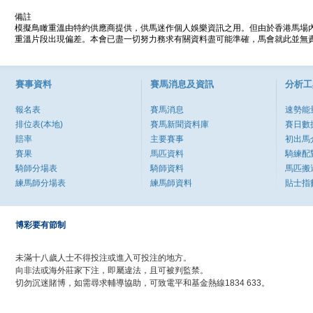
備註
模擬鳥瞰重溫由特約供應商提供，供馬迷作個人娛樂資訊之用。但由於香港馬場
重溫片段出現偏差。本會已盡一切努力務求有關資料盡可能準確，馬會就此並無責
賽事資料
賽馬消息及資訊
分析工
報名表
賽馬消息
速勢能
排位表(本地)
賽馬新聞資料庫
賽日數
賠率
主要賽事
初出馬
賽果
馬匹資料
騎練配
騎師分場表
騎師資料
馬匹搬
練馬師分場表
練馬師資料
貼士指
博彩要有節制
未滿十八歲人士不得投注或進入可投注的地方。
向非法或海外莊家下注，即屬違法，且可被判監禁。
切勿沉迷賭博，如需尋求輔導協助，可致電平和基金熱線1834 633。