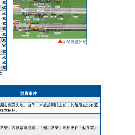
.00
.50
.50
.00
.00
.00
.00
.00
沿途走勢評述
.00
.00
.50
.50
.00
次
競賽事件
廂右側及失地。自千二米處起開始上前，其後須在沒有遮
樣本檢驗。
常樂」內側緊迫競跑，「知足常樂」則相應在「觔斗雲」