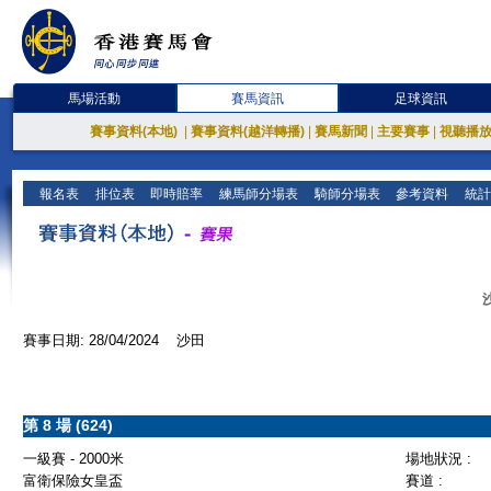
馬場活動
賽馬資訊
足球資訊
賽事資料(本地)
|
賽事資料(越洋轉播)
|
賽馬新聞
|
主要賽事
|
視聽播
報名表
排位表
即時賠率
練馬師分場表
騎師分場表
參考資料
統計
賽事日期: 28/04/2024 沙田
第 8 場 (624)
一級賽 - 2000米
場地狀況 :
富衛保險女皇盃
賽道 :