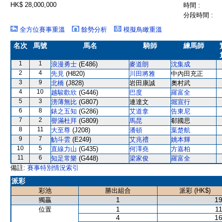
HK$ 28,000,000
時間 :
分段時間 :
全方位賽事重溫
餘勢分析
模擬鳥瞰重溫
名次
馬號
馬名
騎師
練馬師
1
1
浪漫勇士
(E486)
麥道朗
沈集成
2
4
先見
(H820)
川田將雅
中內田充正
3
9
北橋
(J828)
岩田康誠
奧村武
4
10
越駿歡欣
(G446)
巴度
羅富全
5
3
滂薄無比
(G807)
連達文
堀宣行
6
8
錶之五知
(G286)
艾道拿
告東尼
7
2
譽滿杜拜
(G809)
馬昆
郗國思
8
11
大至尊
(J208)
潘頓
葉楚航
9
7
觔斗雲
(E249)
艾兆禮
姚本輝
10
5
直線力山
(G435)
何澤堯
方嘉柏
11
6
知足常樂
(G448)
梁家俊
羅富全
備註:
賽事特別情況索引
派彩
彩池
勝出組合
派彩 (HK$)
1
19
獨贏
1
11
位置
4
16