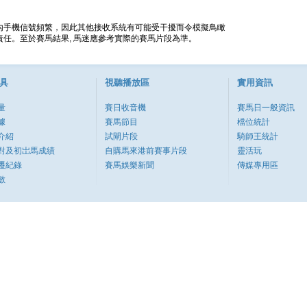
內手機信號頻繁，因此其他接收系統有可能受干擾而令模擬鳥瞰
任。至於賽馬結果, 馬迷應參考實際的賽馬片段為準。
具
視聽播放區
實用資訊
量
賽日收音機
賽馬日一般資訊
據
賽馬節目
檔位統計
介紹
試閘片段
騎師王統計
對及初岀馬成績
自購馬來港前賽事片段
靈活玩
遷紀錄
賽馬娛樂新聞
傳媒專用區
數