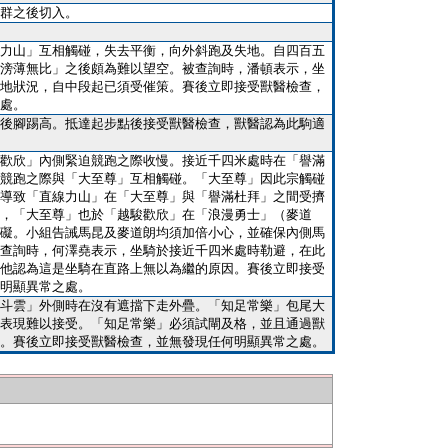
群之後切入。
力山」互相觸碰，失去平衡，向外斜跑及失地。自四百五
滂薄無比」之後頗為難以望空。被查詢時，潘頓表示，坐
地狀況，自中段起已須受催策。賽後立即接受獸醫檢查，
處。
後腳踢高。抵達起步點後接受獸醫檢查，獸醫認為此駒適
歡欣」內側緊迫競跑之際收慢。接近千四米處時在「譽滿
競跑之際與「大至尊」互相觸碰。「大至尊」因此宗觸碰
導致「直線力山」在「大至尊」與「譽滿杜拜」之間受擠
，「大至尊」也於「越駿歡欣」在「浪漫勇士」（麥道
礙。小組告誡馬昆及麥道朗均須加倍小心，並確保內側馬
查詢時，何澤堯表示，坐騎於接近千四米處時勒避，在此
他認為這是坐騎在直路上無以為繼的原因。賽後立即接受
明顯異常之處。
斗雲」外側時在沒有遮擋下走外疊。「知足常樂」包尾大
表現難以接受。「知足常樂」必須試閘及格，並且通過獸
。賽後立即接受獸醫檢查，並無發現任何明顯異常之處。