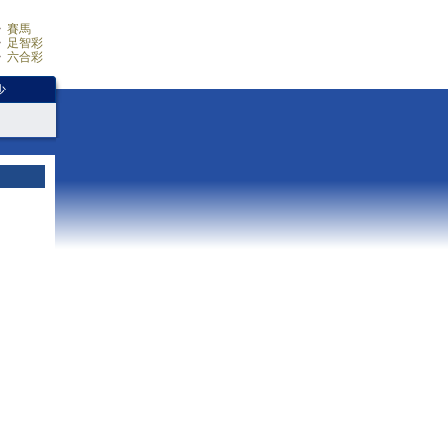
賽馬
足智彩
六合彩
少