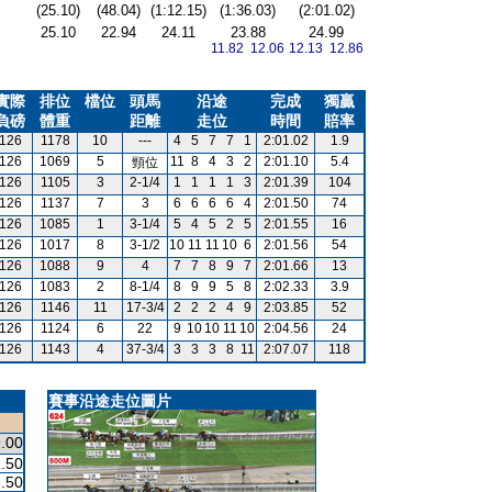
(25.10)
(48.04)
(1:12.15)
(1:36.03)
(2:01.02)
25.10
22.94
24.11
23.88
24.99
11.82 12.06
12.13 12.86
實際
排位
檔位
頭馬
沿途
完成
獨贏
負磅
體重
距離
走位
時間
賠率
126
1178
10
---
4
5
7
7
1
2:01.02
1.9
126
1069
5
11
8
4
3
2
2:01.10
5.4
頸位
126
1105
3
2-1/4
1
1
1
1
3
2:01.39
104
126
1137
7
3
6
6
6
6
4
2:01.50
74
126
1085
1
3-1/4
5
4
5
2
5
2:01.55
16
126
1017
8
3-1/2
10
11
11
10
6
2:01.56
54
126
1088
9
4
7
7
8
9
7
2:01.66
13
126
1083
2
8-1/4
8
9
9
5
8
2:02.33
3.9
126
1146
11
17-3/4
2
2
2
4
9
2:03.85
52
126
1124
6
22
9
10
10
11
10
2:04.56
24
126
1143
4
37-3/4
3
3
3
8
11
2:07.07
118
賽事沿途走位圖片
.00
.50
.50