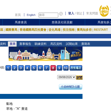
登入
/
登記
常見問題
首頁
English
馬會會員
慈善及社區貢獻
馬會知多
放區
|
國際賽馬
|
香港國際馬匹拍賣會
|
從化馬場
|
投注指南
|
賽馬知多些
|
RESTART
資料
賽果
賽事報告
騎練資料
馬匹資料
試閘結果
賽期表
沙田:
黏地
草地 - "A" 賽道