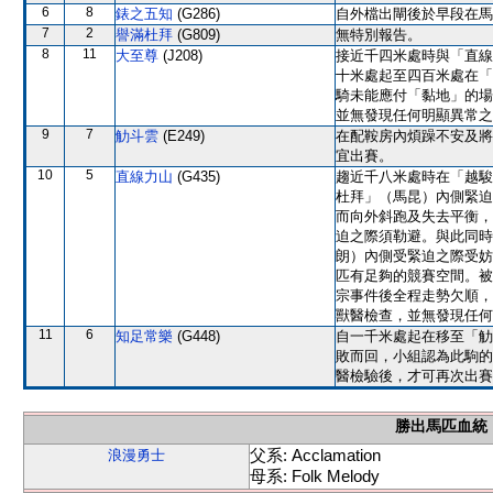
6
8
錶之五知
(G286)
自外檔出閘後於早段在馬
7
2
譽滿杜拜
(G809)
無特別報告。
8
11
大至尊
(J208)
接近千四米處時與「直線
十米處起至四百米處在「
騎未能應付「黏地」的場
並無發現任何明顯異常之
9
7
觔斗雲
(E249)
在配鞍房內煩躁不安及將
宜出賽。
10
5
直線力山
(G435)
趨近千八米處時在「越駿
杜拜」（馬昆）內側緊迫
而向外斜跑及失去平衡，
迫之際須勒避。與此同時
朗）內側受緊迫之際受妨
匹有足夠的競賽空間。被
宗事件後全程走勢欠順，
獸醫檢查，並無發現任何
11
6
知足常樂
(G448)
自一千米處起在移至「觔
敗而回，小組認為此駒的
醫檢驗後，才可再次出賽
勝出馬匹血統
父系: Acclamation
浪漫勇士
母系: Folk Melody