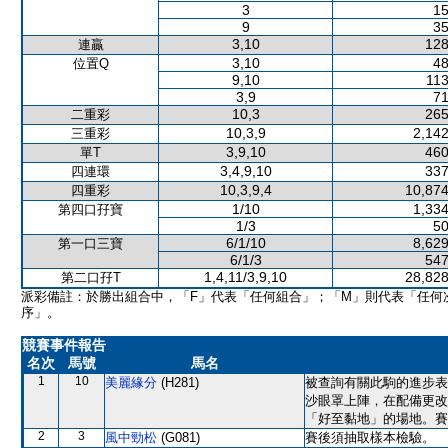
3
15
9
35
3,10
128
連贏
3,10
48
位置Q
9,10
113
3,9
71
10,3
265
二重彩
10,3,9
2,142
三重彩
3,9,10
460
單T
3,4,9,10
337
四連環
10,3,9,4
10,874
四重彩
1/10
1,334
第四口孖寶
1/3
50
6/1/10
8,629
第一口三寶
6/1/3
547
1,4,11/3,9,10
28,828
第二口孖T
派彩備註：於勝出組合中，「F」代表「任何組合」；「M」則代表「任何
序」。
競賽事件報告
名次
馬號
馬名
1
10
美麗緣分
(H281)
被查詢有關此駒的進步表
沙眼罩上陣，在配備更改
「好至黏地」的場地。賽
2
3
風中勁松
(G081)
賽後須抽取樣本檢驗。