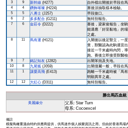
3
9
新幹線
(H277)
自外檔出閘後於早段在馬
4
4
鑽飾璀璨
(H224)
賽後須抽取樣本檢驗。
5
5
八勇士
(J257)
早段搶口。
6
2
多多配合
(G211)
無特別報告。
7
6
金莊令
(D222)
賽後，梁家俊報告，坐騎
能適應「好至黏地」的場
之處。
8
11
馬有運
(H121)
入閘後以後足豎立，一度
查，獸醫認為此駒適宜出
接近一千米處時內閃，導
跑。賽後立即接受獸醫檢
9
7
銘記知友
(J282)
出閘笨拙及失地。
10
8
九尾狐
(J059)
出閘僅屬一般，早段在馬
11
1
讓愛高飛
(E413)
跑離一千米處時被「馬有
明顯異常之處。
12
12
大紅心
(D311)
無特別報告。
勝出馬匹血統
父系: Star Turn
美麗緣分
母系: Cocoexcel
備註
模擬鳥瞰重溫由特約供應商提供，供馬迷作個人娛樂資訊之用。但由於香港馬場