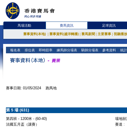
馬場活動
賽馬資訊
足球資訊
賽事資料(本地)
|
賽事資料(越洋轉播)
|
賽馬新聞
|
主要賽事
|
視聽播
報名表
排位表
即時賠率
練馬師分場表
騎師分場表
參考資料
統計
賽事日期: 01/05/2024 跑馬地
第 5 場 (631)
第四班 - 1200米 - (60-40)
場地狀況
法國五月盃（讓賽）
賽道 :