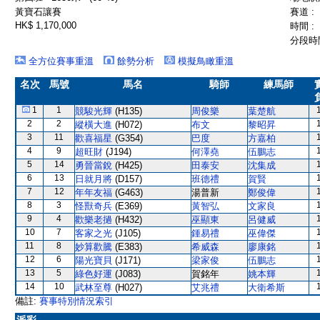
黃寶石讓賽
賽道 :
HK$ 1,170,000
時間 :
分段時間
全方位賽事重溫
餘勢分析
模擬鳥瞰重溫
名次
馬號
馬名
騎師
練馬師
1
1
競駿光輝
(H135)
周俊樂
葉楚航
2
2
縱橫大進
(H072)
布文
黎昭昇
3
11
歡喜福星
(G354)
巴度
方嘉柏
4
9
超旺財
(J194)
何澤堯
伍鵬志
5
14
勇晉當銳
(H425)
田泰安
沈集成
6
13
日就月將
(D157)
班德禮
賀賢
7
12
年年友福
(G463)
湯普新
鄭俊偉
8
3
怪獸奇兵
(E369)
黃智弘
文家良
9
4
歡樂老撾
(H432)
巫顯東
呂健威
10
7
客家之光
(J105)
鍾易禮
巫偉傑
11
8
妙算歡騰
(E383)
希威森
廖康銘
12
6
陽光寶貝
(J171)
梁家俊
伍鵬志
13
5
綠色好運
(J083)
賀銘年
姚本輝
14
10
武林至尊
(H027)
艾兆禮
大衛希斯
備註:
賽事特別情況索引