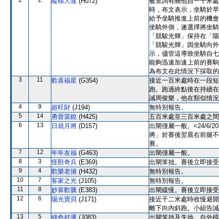
2
2
縱橫大進
(H072)
被查詢有關他自一千米處
時，布文表示，坐騎於早
給予坐騎推進上前的機會
坐騎外側，遂選擇將坐騎
「競駿光輝」保持在「陽
「競駿光輝」因坐騎向外
示，儘管這導致坐騎自七
能夠迅速加速上前的賽駒
為布文在此情況下採取的
3
11
歡喜福星
(G354)
接近一百米處時在一段短
跑。跑過終點後在持續在
誡周俊樂，他在類似情況
4
9
超旺財
(J194)
無特別報告。
5
14
勇晉當銳
(H425)
五百米處至三百米處之間
6
13
日就月將
(D157)
出閘僅屬一般。<24/6
將」於賽後翌晨右前腿不
賽。
7
12
年年友福
(G463)
出閘僅屬一般。
8
3
怪獸奇兵
(E369)
出閘笨拙。賽後立即接受
9
4
歡樂老撾
(H432)
無特別報告。
10
7
客家之光
(J105)
無特別報告。
11
8
妙算歡騰
(E383)
出閘緩慢。賽後立即接受
12
6
陽光寶貝
(J171)
接近千二米處時收慢避開
離下向內斜跑。小組告誡
13
5
綠色好運
(J083)
出閘笨拙及失地。自外檔