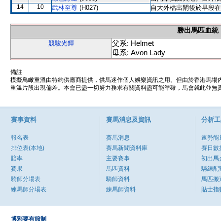
14
10
武林至尊
(H027)
自大外檔出閘後於早段在
勝出馬匹血統
父系: Helmet
競駿光輝
母系: Avon Lady
備註
模擬鳥瞰重溫由特約供應商提供，供馬迷作個人娛樂資訊之用。但由於香港馬場
重溫片段出現偏差。本會已盡一切努力務求有關資料盡可能準確，馬會就此並無責
賽事資料
賽馬消息及資訊
分析工
報名表
賽馬消息
速勢能
排位表(本地)
賽馬新聞資料庫
賽日數
賠率
主要賽事
初出馬
賽果
馬匹資料
騎練配
騎師分場表
騎師資料
馬匹搬
練馬師分場表
練馬師資料
貼士指
博彩要有節制