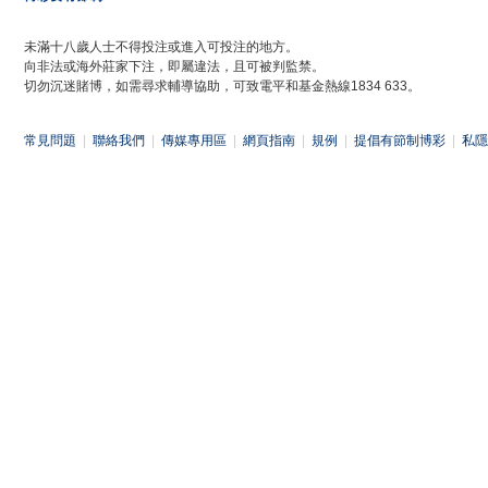
未滿十八歲人士不得投注或進入可投注的地方。
向非法或海外莊家下注，即屬違法，且可被判監禁。
切勿沉迷賭博，如需尋求輔導協助，可致電平和基金熱線1834 633。
常見問題
|
聯絡我們
|
傳媒專用區
|
網頁指南
|
規例
|
提倡有節制博彩
|
私隱