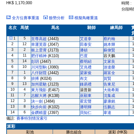
HK$ 1,170,000
時間 :
分段時間
全方位賽事重溫
餘勢分析
模擬鳥瞰重溫
名次
馬號
馬名
騎師
練馬師
1
5
至尊高超
(J443)
艾道拿
蔡約翰
2
12
幸運芙蓉
(J047)
田泰安
姚本輝
3
2
衝上雲霄
(J173)
潘頓
蘇偉賢
4
11
肥仔精神
(K110)
巴度
容天鵬
5
14
彭玥
(J447)
蔡明紹
文家良
6
10
川河型駒
(J080)
艾兆禮
游達榮
7
1
八仟財陞
(J442)
梁家俊
羅富全
8
9
拚搏
(K024)
布文
賀賢
9
13
加州星馳
(J123)
鍾易禮
告東尼
10
4
東方飛影
(E467)
湯普新
大衛希斯
11
7
志醒大將
(K138)
巫顯東
沈集成
12
3
決一劍
(J484)
霍宏聲
廖康銘
13
8
快步向前
(K102)
潘明輝
伍鵬志
14
6
金鑽精靈
(J397)
貝知仁
韋達
備註:
賽事特別情況索引
派彩
彩池
勝出組合
派彩 (HK$)