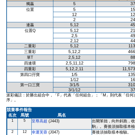
5
37
獨贏
5
15
位置
12
12
2
24
5,12
45
連贏
5,12
21
位置Q
2,5
49
2,12
44
5,12
113
二重彩
5,12,2
466
三重彩
2,5,12
88
單T
2,5,11,12
798
四連環
5,12,2,11
11,573
四重彩
1/5
135
第四口孖寶
1/12
16
3/1/5
310
第一口三寶
3/1/12
37
派彩備註：於勝出組合中，「F」代表「任何組合」；「M」則代表「任何
序」。
競賽事件報告
名次
馬號
馬名
1
5
至尊高超
(J443)
出閘笨拙，向外斜跑，收
駒」。賽後須抽取樣本檢
2
12
幸運芙蓉
(J047)
賽後須抽取樣本檢驗。