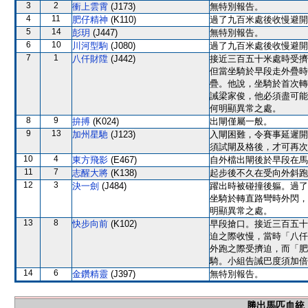
3
2
衝上雲霄
(J173)
無特別報告。
4
11
肥仔精神
(K110)
過了九百米處後收慢避開
5
14
彭玥
(J447)
無特別報告。
6
10
川河型駒
(J080)
過了九百米處後收慢避開
7
1
八仟財陞
(J442)
接近三百五十米處時受擠
但當坐騎於早段走外疊時
疊。他說，坐騎於首次轉
誡梁家俊，他必須盡可能
何明顯異常之處。
8
9
拚搏
(K024)
出閘僅屬一般。
9
13
加州星馳
(J123)
入閘困難，令賽事延遲開
須試閘及格後，才可再次
10
4
東方飛影
(E467)
自外檔出閘後於早段在馬
11
7
志醒大將
(K138)
起步後不久在受向外斜跑
12
3
決一劍
(J484)
躍出時被碰撞後軀。過了
坐騎於轉直路彎時外閃，
明顯異常之處。
13
8
快步向前
(K102)
早段搶口。接近三百五十
迫之際收慢，當時「八仟
外跑之際受擠迫，而「肥
騎。小組告誡巴度須加倍
14
6
金鑽精靈
(J397)
無特別報告。
勝出馬匹血統