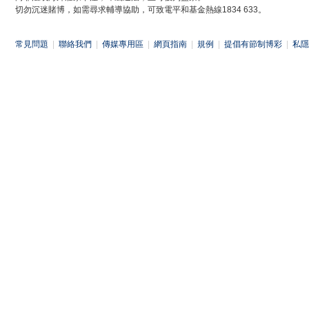
切勿沉迷賭博，如需尋求輔導協助，可致電平和基金熱線1834 633。
常見問題
|
聯絡我們
|
傳媒專用區
|
網頁指南
|
規例
|
提倡有節制博彩
|
私隱