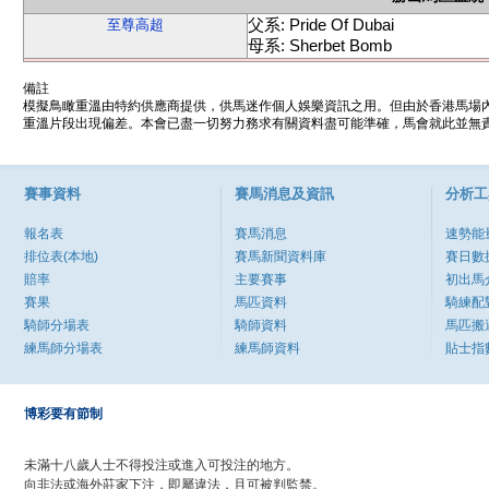
父系: Pride Of Dubai
至尊高超
母系: Sherbet Bomb
備註
模擬鳥瞰重溫由特約供應商提供，供馬迷作個人娛樂資訊之用。但由於香港馬場
重溫片段出現偏差。本會已盡一切努力務求有關資料盡可能準確，馬會就此並無責
賽事資料
賽馬消息及資訊
分析工
報名表
賽馬消息
速勢能
排位表(本地)
賽馬新聞資料庫
賽日數
賠率
主要賽事
初出馬
賽果
馬匹資料
騎練配
騎師分場表
騎師資料
馬匹搬
練馬師分場表
練馬師資料
貼士指
博彩要有節制
未滿十八歲人士不得投注或進入可投注的地方。
向非法或海外莊家下注，即屬違法，且可被判監禁。