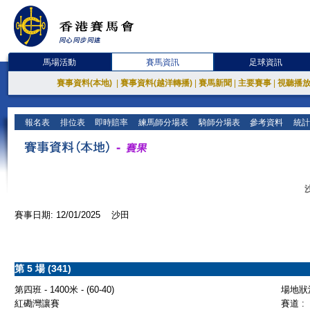
馬場活動
賽馬資訊
足球資訊
賽事資料(本地)
|
賽事資料(越洋轉播)
|
賽馬新聞
|
主要賽事
|
視聽播
報名表
排位表
即時賠率
練馬師分場表
騎師分場表
參考資料
統計
賽事日期: 12/01/2025 沙田
第 5 場 (341)
第四班 - 1400米 - (60-40)
場地狀況
紅磡灣讓賽
賽道 :