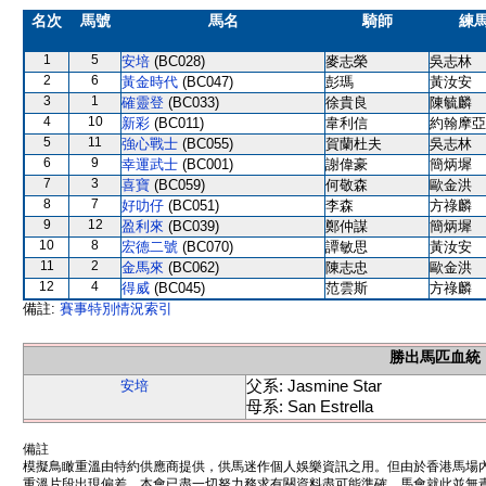
名次
馬號
馬名
騎師
練
1
5
安培
(BC028)
麥志榮
吳志林
2
6
黃金時代
(BC047)
彭瑪
黃汝安
3
1
確靈登
(BC033)
徐貴良
陳毓麟
4
10
新彩
(BC011)
韋利信
約翰摩亞
5
11
強心戰士
(BC055)
賀蘭杜夫
吳志林
6
9
幸運武士
(BC001)
謝偉豪
簡炳墀
7
3
喜寶
(BC059)
何敬森
歐金洪
8
7
好叻仔
(BC051)
李森
方祿麟
9
12
盈利來
(BC039)
鄭仲謀
簡炳墀
10
8
宏德二號
(BC070)
譚敏思
黃汝安
11
2
金馬來
(BC062)
陳志忠
歐金洪
12
4
得威
(BC045)
范雲斯
方祿麟
備註:
賽事特別情況索引
勝出馬匹血統
父系: Jasmine Star
安培
母系: San Estrella
備註
模擬鳥瞰重溫由特約供應商提供，供馬迷作個人娛樂資訊之用。但由於香港馬場
重溫片段出現偏差。本會已盡一切努力務求有關資料盡可能準確，馬會就此並無責