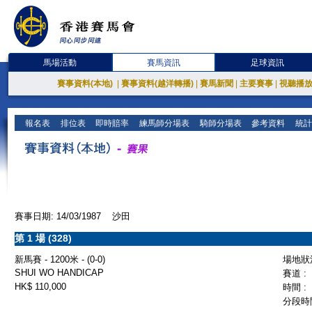
馬場活動
賽馬資訊
足球資訊
賽事資料(本地)
|
賽事資料(越洋轉播)
|
賽馬新聞
|
主要賽事
|
視聽播
報名表
排位表
即時賠率
練馬師分場表
騎師分場表
參考資料
統計
賽事日期: 14/03/1987 沙田
第 1 場 (328)
新馬賽 - 1200米 - (0-0)
場地狀況
SHUI WO HANDICAP
賽道 :
HK$ 110,000
時間 :
分段時間