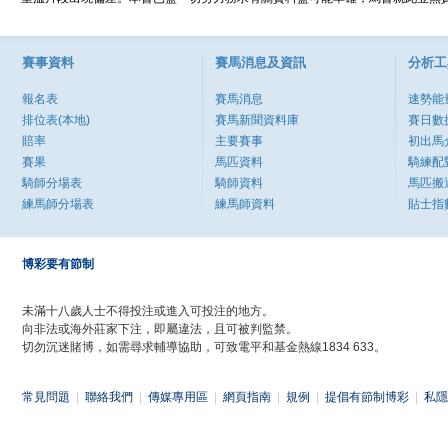
賽事資料
賽馬消息及資訊
分析工
報名表
賽馬消息
速勢能
排位表(本地)
賽馬新聞資料庫
賽日數
賠率
主要賽事
初出馬
賽果
馬匹資料
騎練配
騎師分場表
騎師資料
馬匹搬
練馬師分場表
練馬師資料
貼士指
博彩要有節制
未滿十八歲人士不得投注或進入可投注的地方。
向非法或海外莊家下注，即屬違法，且可被判監禁。
切勿沉迷賭博，如需尋求輔導協助，可致電平和基金熱線1834 633。
常見問題
|
聯絡我們
|
傳媒專用區
|
網頁指南
|
規例
|
提倡有節制博彩
|
私隱