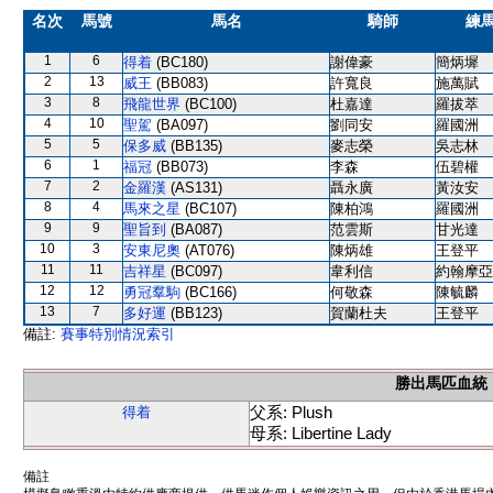
名次
馬號
馬名
騎師
練
1
6
得着
(BC180)
謝偉豪
簡炳墀
2
13
威王
(BB083)
許寬良
施萬賦
3
8
飛龍世界
(BC100)
杜嘉達
羅拔萃
4
10
聖駕
(BA097)
劉同安
羅國洲
5
5
保多威
(BB135)
麥志榮
吳志林
6
1
福冠
(BB073)
李森
伍碧權
7
2
金羅漢
(AS131)
聶永廣
黃汝安
8
4
馬來之星
(BC107)
陳柏鴻
羅國洲
9
9
聖旨到
(BA087)
范雲斯
甘光達
10
3
安東尼奧
(AT076)
陳炳雄
王登平
11
11
吉祥星
(BC097)
韋利信
約翰摩亞
12
12
勇冠羣駒
(BC166)
何敬森
陳毓麟
13
7
多好運
(BB123)
賀蘭杜夫
王登平
備註:
賽事特別情況索引
勝出馬匹血統
父系: Plush
得着
母系: Libertine Lady
備註