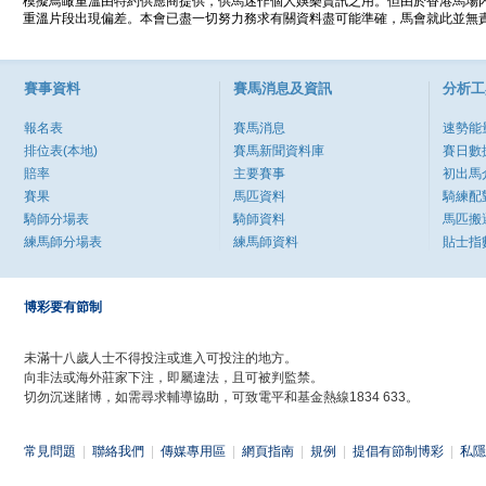
模擬鳥瞰重溫由特約供應商提供，供馬迷作個人娛樂資訊之用。但由於香港馬場
重溫片段出現偏差。本會已盡一切努力務求有關資料盡可能準確，馬會就此並無責
賽事資料
賽馬消息及資訊
分析工
報名表
賽馬消息
速勢能
排位表(本地)
賽馬新聞資料庫
賽日數
賠率
主要賽事
初出馬
賽果
馬匹資料
騎練配
騎師分場表
騎師資料
馬匹搬
練馬師分場表
練馬師資料
貼士指
博彩要有節制
未滿十八歲人士不得投注或進入可投注的地方。
向非法或海外莊家下注，即屬違法，且可被判監禁。
切勿沉迷賭博，如需尋求輔導協助，可致電平和基金熱線1834 633。
常見問題
|
聯絡我們
|
傳媒專用區
|
網頁指南
|
規例
|
提倡有節制博彩
|
私隱