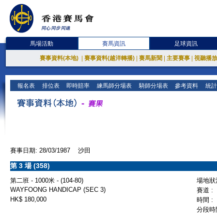
馬場活動
賽馬資訊
足球資訊
賽事資料(本地)
|
賽事資料(越洋轉播)
|
賽馬新聞
|
主要賽事
|
視聽播
報名表
排位表
即時賠率
練馬師分場表
騎師分場表
參考資料
統計
賽事日期: 28/03/1987 沙田
第 3 場 (358)
第二班 - 1000米 - (104-80)
場地狀況
WAYFOONG HANDICAP (SEC 3)
賽道 :
HK$ 180,000
時間 :
分段時間