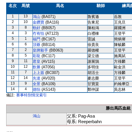
名次
馬號
馬名
騎師
練馬
1
13
鴻山
(BA071)
魯賓遜
岳敦
2
10
金鑽寶
(BA116)
告東尼
王兆旦
3
8
勁好
(BB057)
陳柏鴻
羅國洲
4
3
冇有怕
(AT123)
白禮棟
王登平
5
1
福門
(BC167)
雷誠
簡炳墀
6
6
頂爺
(BB114)
徐貴良
陳毓麟
7
2
皇牌殺手
(BB063)
羅德權
王登平
8
5
彩龍
(BC117)
梁立德
施萬賦
9
11
君皇
(AV115)
謝展鵠
方祿麟
10
12
飲勝
(AT056)
多明佳
歐金洪
11
7
上上簽
(BC007)
胡活士
方祿麟
12
14
先達
(AV020)
麥志榮
王登平
13
9
全景
(BA109)
甘寶棠
約翰摩亞
14
4
德怡
(AS143)
鄭仲謀
吳志林
備註:
賽事特別情況索引
勝出馬匹血統
父系: Pag-Asa
鴻山
母系: Reeperbahn