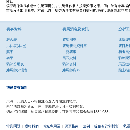
備註
模擬鳥瞰重溫由特約供應商提供，供馬迷作個人娛樂資訊之用。但由於香港馬場
重溫片段出現偏差。本會已盡一切努力務求有關資料盡可能準確，馬會就此並無責
賽事資料
賽馬消息及資訊
分析工
報名表
賽馬消息
速勢能
排位表(本地)
賽馬新聞資料庫
賽日數
賠率
主要賽事
初出馬
賽果
馬匹資料
騎練配
騎師分場表
騎師資料
馬匹搬
練馬師分場表
練馬師資料
貼士指
博彩要有節制
未滿十八歲人士不得投注或進入可投注的地方。
向非法或海外莊家下注，即屬違法，且可被判監禁。
切勿沉迷賭博，如需尋求輔導協助，可致電平和基金熱線1834 633。
常見問題
|
聯絡我們
|
傳媒專用區
|
網頁指南
|
規例
|
提倡有節制博彩
|
私隱