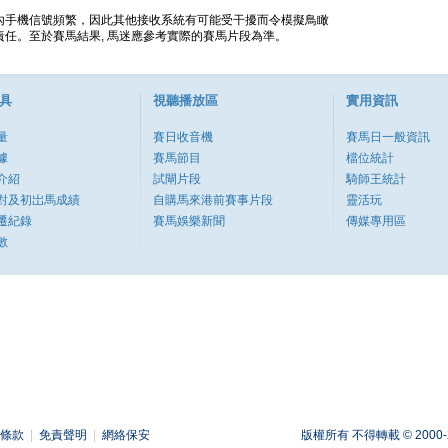
內手機信號頻繁，因此其他接收系統有可能受干擾而令模擬鳥瞰
任。至於賽馬結果, 馬迷應參考實際的賽馬片段為準。
具
視聽播放區
實用資訊
量
賽日收音機
賽馬日一般資訊
據
賽馬節目
檔位統計
介紹
試閘片段
騎師王統計
對及初岀馬成績
自購馬來港前賽事片段
靈活玩
遷紀錄
賽馬娛樂新聞
傳媒專用區
數
條款
|
免責聲明
|
網絡保安
版權所有 不得轉載 © 2000