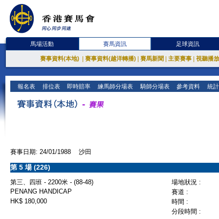
馬場活動
賽馬資訊
足球資訊
賽事資料(本地)
|
賽事資料(越洋轉播)
|
賽馬新聞
|
主要賽事
|
視聽播
報名表
排位表
即時賠率
練馬師分場表
騎師分場表
參考資料
統計
賽事日期: 24/01/1988 沙田
第 5 場 (226)
第三、四班 - 2200米 - (88-48)
場地狀況 :
PENANG HANDICAP
賽道 :
HK$ 180,000
時間 :
分段時間 :