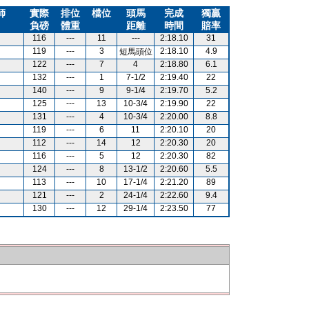
師
實際
排位
檔位
頭馬
完成
獨贏
負磅
體重
距離
時間
賠率
116
---
11
---
2:18.10
31
119
---
3
2:18.10
4.9
短馬頭位
122
---
7
4
2:18.80
6.1
132
---
1
7-1/2
2:19.40
22
140
---
9
9-1/4
2:19.70
5.2
125
---
13
10-3/4
2:19.90
22
131
---
4
10-3/4
2:20.00
8.8
119
---
6
11
2:20.10
20
112
---
14
12
2:20.30
20
116
---
5
12
2:20.30
82
124
---
8
13-1/2
2:20.60
5.5
113
---
10
17-1/4
2:21.20
89
121
---
2
24-1/4
2:22.60
9.4
130
---
12
29-1/4
2:23.50
77