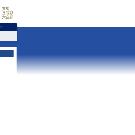
賽馬
足智彩
六合彩
少