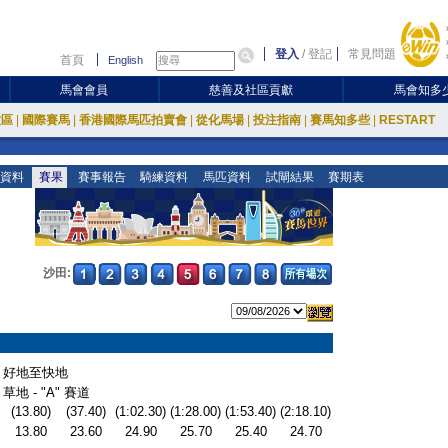
登入
/
登記
常見問題
首頁
English
馬會會員
慈善及社區貢獻
馬會知多
放區
|
國際賽馬
|
香港國際馬匹拍賣會
|
從化馬場
|
投注指南
|
賽馬知多些
|
RESTART
資料
賽果
賽事報告
騎練資料
馬匹資料
試閘結果
賽期表
沙田:
好地至快地
草地 - "A" 賽道
(13.80)
(37.40)
(1:02.30)
(1:28.00)
(1:53.40)
(2:18.10)
13.80
23.60
24.90
25.70
25.40
24.70