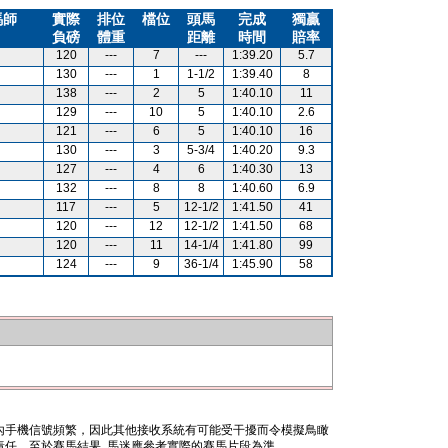
馬師
實際
排位
檔位
頭馬
完成
獨贏
負磅
體重
距離
時間
賠率
120
---
7
---
1:39.20
5.7
130
---
1
1-1/2
1:39.40
8
138
---
2
5
1:40.10
11
129
---
10
5
1:40.10
2.6
121
---
6
5
1:40.10
16
130
---
3
5-3/4
1:40.20
9.3
127
---
4
6
1:40.30
13
132
---
8
8
1:40.60
6.9
117
---
5
12-1/2
1:41.50
41
120
---
12
12-1/2
1:41.50
68
120
---
11
14-1/4
1:41.80
99
124
---
9
36-1/4
1:45.90
58
內手機信號頻繁，因此其他接收系統有可能受干擾而令模擬鳥瞰
任。至於賽馬結果, 馬迷應參考實際的賽馬片段為準。