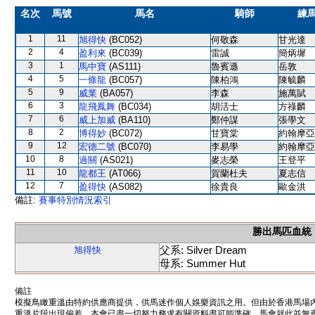
名次
馬號
馬名
騎師
練
1
11
旭得快
(BC052)
何敬森
甘光達
2
4
盈利來
(BC039)
雷誠
簡炳墀
3
1
馬中寶
(AS111)
魯賓遜
岳敦
4
5
一條龍
(BC057)
陳柏鴻
陳毓麟
5
9
威業
(BA057)
李森
施萬賦
6
3
龍飛鳳舞
(BC034)
胡活士
方祿麟
7
6
威上加威
(BA110)
鄭仲謀
張學文
8
2
博得妙
(BC072)
甘寶棠
約翰摩亞
9
12
宏德二號
(BC070)
李易學
約翰摩亞
10
8
過關
(AS021)
麥志榮
王登平
11
10
龍都王
(AT066)
賀蘭杜夫
夏志信
12
7
盈得快
(AS082)
徐貴良
歐金洪
備註:
賽事特別情況索引
勝出馬匹血統
父系: Silver Dream
旭得快
母系: Summer Hut
備註
模擬鳥瞰重溫由特約供應商提供，供馬迷作個人娛樂資訊之用。但由於香港馬場
重溫片段出現偏差。本會已盡一切努力務求有關資料盡可能準確，馬會就此並無責