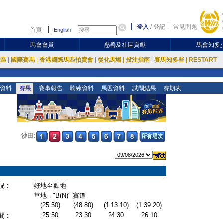
登入
/
登記
常見問題
首頁
English
馬會會員
慈善及社區貢獻
馬會知多
放區
|
國際賽馬
|
香港國際馬匹拍賣會
|
從化馬場
|
投注指南
|
賽馬知多些
|
RESTART
資料
賽果
賽事報告
騎練資料
馬匹資料
試閘結果
賽期表
沙田:
 :
好地至黏地
草地 - "B(N)" 賽道
(25.50)
(48.80)
(1:13.10)
(1:39.20)
25.50
23.30
24.30
26.10
 :