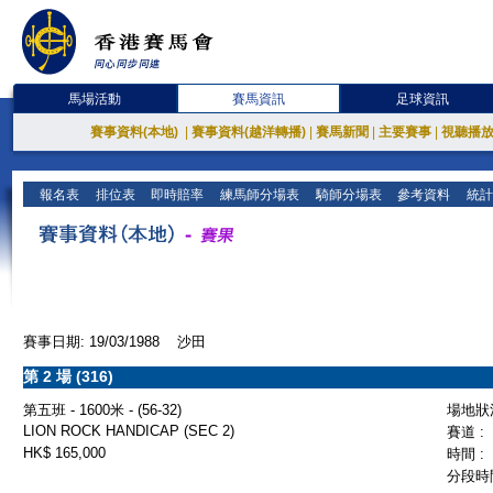
馬場活動
賽馬資訊
足球資訊
賽事資料(本地)
|
賽事資料(越洋轉播)
|
賽馬新聞
|
主要賽事
|
視聽播
報名表
排位表
即時賠率
練馬師分場表
騎師分場表
參考資料
統計
賽事日期: 19/03/1988 沙田
第 2 場 (316)
第五班 - 1600米 - (56-32)
場地狀況
LION ROCK HANDICAP (SEC 2)
賽道 :
HK$ 165,000
時間 :
分段時間