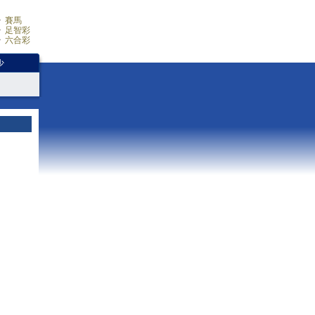
賽馬
足智彩
六合彩
少