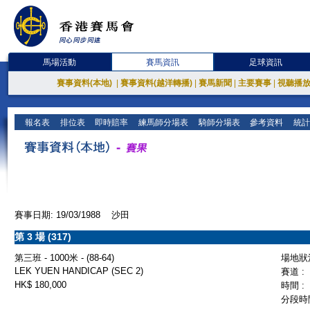
馬場活動
賽馬資訊
足球資訊
賽事資料(本地)
|
賽事資料(越洋轉播)
|
賽馬新聞
|
主要賽事
|
視聽播
報名表
排位表
即時賠率
練馬師分場表
騎師分場表
參考資料
統計
賽事日期: 19/03/1988 沙田
第 3 場 (317)
第三班 - 1000米 - (88-64)
場地狀況
LEK YUEN HANDICAP (SEC 2)
賽道 :
HK$ 180,000
時間 :
分段時間