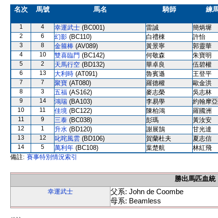
名次
馬號
馬名
騎師
練
1
4
幸運武士
(BC001)
雷誠
簡炳墀
2
6
幻影
(BC110)
白禮棟
許怡
3
8
金箍棒
(AV089)
黃景寧
郭靈華
4
10
雙喜臨門
(BC142)
何敬森
朱寶明
5
2
天馬行空
(BD132)
華卓良
伍碧權
6
13
大利時
(AT091)
魯賓遜
王登平
7
7
聚寶
(AT080)
羅德權
歐金洪
8
3
五福
(AS162)
麥志榮
吳志林
9
14
鴻瑞
(BA103)
李易學
約翰摩亞
10
11
佳境
(BC122)
陳柏鴻
羅國洲
11
9
三泰
(BC038)
彭瑪
黃汝安
12
1
升水
(BD120)
謝展鵠
甘光達
13
12
叱咤風雲
(BD106)
賀蘭杜夫
夏志信
14
5
萬利年
(BC108)
葉楚航
林紅飛
備註:
賽事特別情況索引
勝出馬匹血統
父系: John de Coombe
幸運武士
母系: Beamless