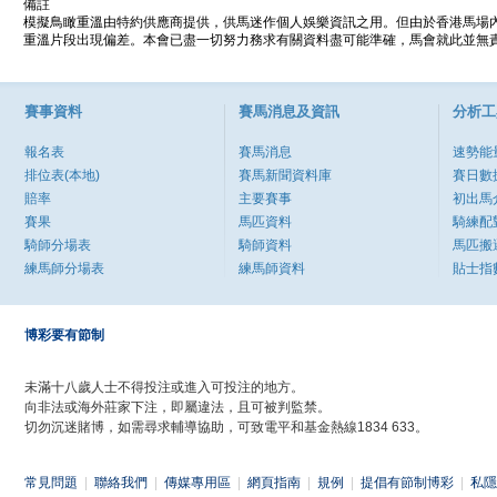
備註
模擬鳥瞰重溫由特約供應商提供，供馬迷作個人娛樂資訊之用。但由於香港馬場
重溫片段出現偏差。本會已盡一切努力務求有關資料盡可能準確，馬會就此並無責
賽事資料
賽馬消息及資訊
分析工
報名表
賽馬消息
速勢能
排位表(本地)
賽馬新聞資料庫
賽日數
賠率
主要賽事
初出馬
賽果
馬匹資料
騎練配
騎師分場表
騎師資料
馬匹搬
練馬師分場表
練馬師資料
貼士指
博彩要有節制
未滿十八歲人士不得投注或進入可投注的地方。
向非法或海外莊家下注，即屬違法，且可被判監禁。
切勿沉迷賭博，如需尋求輔導協助，可致電平和基金熱線1834 633。
常見問題
|
聯絡我們
|
傳媒專用區
|
網頁指南
|
規例
|
提倡有節制博彩
|
私隱