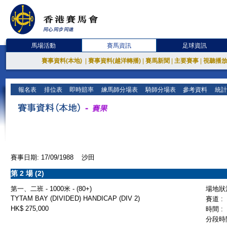
馬場活動
賽馬資訊
足球資訊
賽事資料(本地)
|
賽事資料(越洋轉播)
|
賽馬新聞
|
主要賽事
|
視聽播
報名表
排位表
即時賠率
練馬師分場表
騎師分場表
參考資料
統計
賽事日期: 17/09/1988 沙田
第 2 場 (2)
第一、二班 - 1000米 - (80+)
場地狀況
TYTAM BAY (DIVIDED) HANDICAP (DIV 2)
賽道 :
HK$ 275,000
時間 :
分段時間