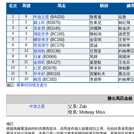
名次
馬號
馬名
騎師
練
1
9
中游之星
(BA026)
魯賓遜
岳敦
2
2
鋼上旺
(BD075)
告東尼
林紅飛
3
4
喜多寶
(BD145)
洪國興
歐金洪
4
3
飛龍世界
(BC100)
陳柏鴻
謝恩爕
5
7
曠世奇才
(BC150)
金雷弼
王登平
6
8
聲震環宇
(BC170)
雷誠
簡炳墀
7
12
發得勁
(BD138)
甘寶棠
約翰摩亞
8
6
冠峯
(BD069)
馬輝
羅國洲
9
11
金得旺
(BA127)
葉楚航
王兆旦
10
1
紅星
(BD078)
華卓良
陳毓麟
11
5
年年好
(BB116)
賀蘭杜夫
夏志信
12
10
權惑
(BC182)
李易學
約翰摩亞
備註:
賽事特別情況索引
勝出馬匹血統
父系: Zab
中游之星
母系: Midway Miss
備註
模擬鳥瞰重溫由特約供應商提供，供馬迷作個人娛樂資訊之用。但由於香港馬場
重溫片段出現偏差。本會已盡一切努力務求有關資料盡可能準確，馬會就此並無責