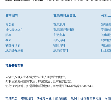
賽事資料
賽馬消息及資訊
分析工
報名表
賽馬消息
速勢能
排位表(本地)
賽馬新聞資料庫
賽日數
賠率
主要賽事
初出馬
賽果
馬匹資料
騎練配
騎師分場表
騎師資料
馬匹搬
練馬師分場表
練馬師資料
貼士指
博彩要有節制
未滿十八歲人士不得投注或進入可投注的地方。
向非法或海外莊家下注，即屬違法，且可被判監禁。
切勿沉迷賭博，如需尋求輔導協助，可致電平和基金熱線1834 633。
常見問題
|
聯絡我們
|
傳媒專用區
|
網頁指南
|
規例
|
提倡有節制博彩
|
私隱