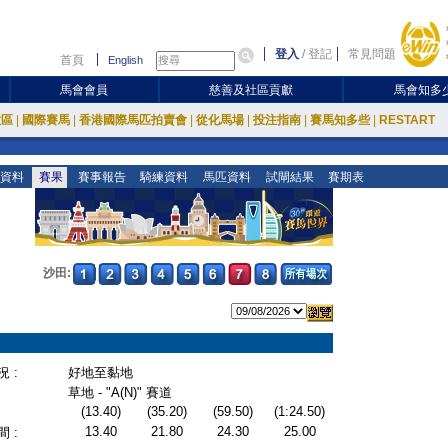
登入
/
登記
常見問題
首頁
English
馬會會員
慈善及社區貢獻
馬會知多
放區
|
國際賽馬
|
香港國際馬匹拍賣會
|
從化馬場
|
投注指南
|
賽馬知多些
|
RESTART
資料
賽果
賽事報告
騎練資料
馬匹資料
試閘結果
賽期表
沙田:
 :
好地至黏地
草地 - "A(N)" 賽道
(13.40)
(35.20)
(59.50)
(1:24.50)
13.40
21.80
24.30
25.00
 :