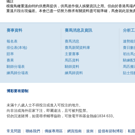
備註
模擬鳥瞰重溫由特約供應商提供，供馬迷作個人娛樂資訊之用。但由於香港馬場
重溫片段出現偏差。本會已盡一切努力務求有關資料盡可能準確，馬會就此並無責
賽事資料
賽馬消息及資訊
分析工
報名表
賽馬消息
速勢能
排位表(本地)
賽馬新聞資料庫
賽日數
賠率
主要賽事
初出馬
賽果
馬匹資料
騎練配
騎師分場表
騎師資料
馬匹搬
練馬師分場表
練馬師資料
貼士指
博彩要有節制
未滿十八歲人士不得投注或進入可投注的地方。
向非法或海外莊家下注，即屬違法，且可被判監禁。
切勿沉迷賭博，如需尋求輔導協助，可致電平和基金熱線1834 633。
常見問題
|
聯絡我們
|
傳媒專用區
|
網頁指南
|
規例
|
提倡有節制博彩
|
私隱