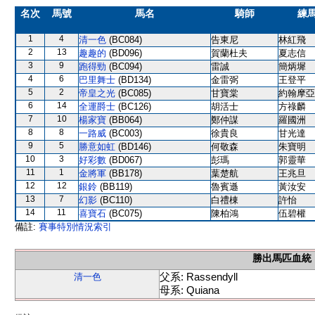
名次
馬號
馬名
騎師
練
1
4
清一色
(BC084)
告東尼
林紅飛
2
13
趣趣的
(BD096)
賀蘭杜夫
夏志信
3
9
跑得勁
(BC094)
雷誠
簡炳墀
4
6
巴里舞士
(BD134)
金雷弼
王登平
5
2
帝皇之光
(BC085)
甘寶棠
約翰摩亞
6
14
全運爵士
(BC126)
胡活士
方祿麟
7
10
楊家寶
(BB064)
鄭仲謀
羅國洲
8
8
一路威
(BC003)
徐貴良
甘光達
9
5
勝意如虹
(BD146)
何敬森
朱寶明
10
3
好彩數
(BD067)
彭瑪
郭靈華
11
1
金將軍
(BB178)
葉楚航
王兆旦
12
12
銀鈴
(BB119)
魯賓遜
黃汝安
13
7
幻影
(BC110)
白禮棟
許怡
14
11
喜寶石
(BC075)
陳柏鴻
伍碧權
備註:
賽事特別情況索引
勝出馬匹血統
父系: Rassendyll
清一色
母系: Quiana