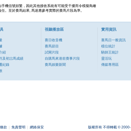
內手機信號頻繁，因此其他接收系統有可能受干擾而令模擬鳥瞰
任。至於賽馬結果, 馬迷應參考實際的賽馬片段為準。
具
視聽播放區
實用資訊
量
賽日收音機
賽馬日一般資訊
據
賽馬節目
檔位統計
介紹
試閘片段
騎師王統計
對及初岀馬成績
自購馬來港前賽事片段
靈活玩
遷紀錄
賽馬娛樂新聞
傳媒專用區
數
條款
|
免責聲明
|
網絡保安
版權所有 不得轉載 © 2000