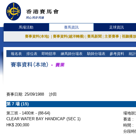
馬場活動
賽馬資訊
足球資訊
賽事資料(本地)
|
賽事資料(越洋轉播)
|
賽馬新聞
|
主要賽事
|
視聽播
報名表
排位表
即時賠率
練馬師分場表
騎師分場表
參考資料
統計
賽事日期: 25/09/1988 沙田
第 7 場 (15)
第三班 - 1400米 - (88-64)
場地狀況
CLEAR WATER BAY HANDICAP (SEC 1)
賽道 :
HK$ 200,000
時間 :
分段時間