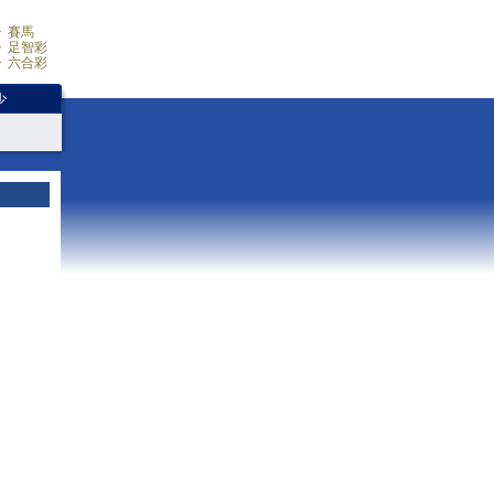
賽馬
足智彩
六合彩
少