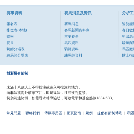
賽事資料
賽馬消息及資訊
分析工
報名表
賽馬消息
速勢能
排位表(本地)
賽馬新聞資料庫
賽日數
賠率
主要賽事
初出馬
賽果
馬匹資料
騎練配
騎師分場表
騎師資料
馬匹搬
練馬師分場表
練馬師資料
貼士指
博彩要有節制
未滿十八歲人士不得投注或進入可投注的地方。
向非法或海外莊家下注，即屬違法，且可被判監禁。
切勿沉迷賭博，如需尋求輔導協助，可致電平和基金熱線1834 633。
常見問題
|
聯絡我們
|
傳媒專用區
|
網頁指南
|
規例
|
提倡有節制博彩
|
私隱