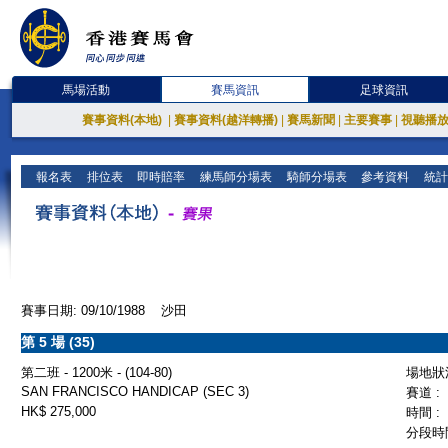
馬場活動
賽馬資訊
足球資訊
賽事資料(本地)
|
賽事資料(越洋轉播)
|
賽馬新聞
|
主要賽事
|
視聽播
報名表
排位表
即時賠率
練馬師分場表
騎師分場表
參考資料
統計
賽事日期: 09/10/1988 沙田
第 5 場 (35)
第二班 - 1200米 - (104-80)
場地狀況
SAN FRANCISCO HANDICAP (SEC 3)
賽道 :
HK$ 275,000
時間 :
分段時間