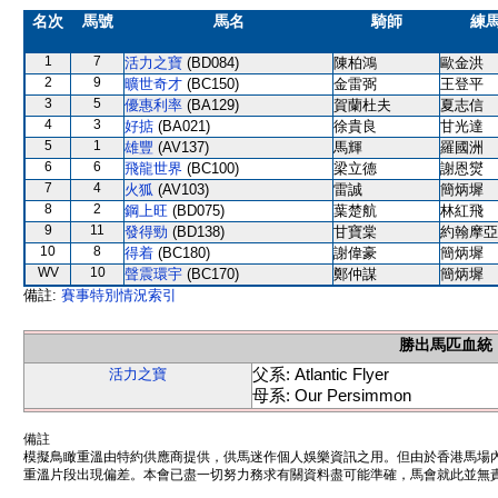
名次
馬號
馬名
騎師
練
1
7
活力之寶
(BD084)
陳柏鴻
歐金洪
2
9
曠世奇才
(BC150)
金雷弼
王登平
3
5
優惠利率
(BA129)
賀蘭杜夫
夏志信
4
3
好掂
(BA021)
徐貴良
甘光達
5
1
雄豐
(AV137)
馬輝
羅國洲
6
6
飛龍世界
(BC100)
梁立德
謝恩爕
7
4
火狐
(AV103)
雷誠
簡炳墀
8
2
鋼上旺
(BD075)
葉楚航
林紅飛
9
11
發得勁
(BD138)
甘寶棠
約翰摩亞
10
8
得着
(BC180)
謝偉豪
簡炳墀
WV
10
聲震環宇
(BC170)
鄭仲謀
簡炳墀
備註:
賽事特別情況索引
勝出馬匹血統
父系: Atlantic Flyer
活力之寶
母系: Our Persimmon
備註
模擬鳥瞰重溫由特約供應商提供，供馬迷作個人娛樂資訊之用。但由於香港馬場
重溫片段出現偏差。本會已盡一切努力務求有關資料盡可能準確，馬會就此並無責