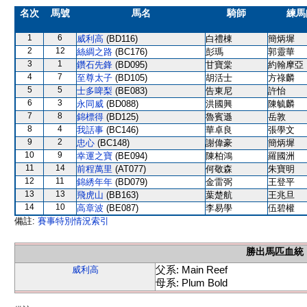
名次
馬號
馬名
騎師
練馬
1
6
威利高
(BD116)
白禮棟
簡炳墀
2
12
絲綢之路
(BC176)
彭瑪
郭靈華
3
1
鑽石先鋒
(BD095)
甘寶棠
約翰摩亞
4
7
至尊太子
(BD105)
胡活士
方祿麟
5
5
士多啤梨
(BE083)
告東尼
許怡
6
3
永同威
(BD088)
洪國興
陳毓麟
7
8
錦標得
(BD125)
魯賓遜
岳敦
8
4
我話事
(BC146)
華卓良
張學文
9
2
忠心
(BC148)
謝偉豪
簡炳墀
10
9
幸運之寶
(BE094)
陳柏鴻
羅國洲
11
14
前程萬里
(AT077)
何敬森
朱寶明
12
11
錦綉年年
(BD079)
金雷弼
王登平
13
13
飛虎山
(BB163)
葉楚航
王兆旦
14
10
高章波
(BE087)
李易學
伍碧權
備註:
賽事特別情況索引
勝出馬匹血統
父系: Main Reef
威利高
母系: Plum Bold