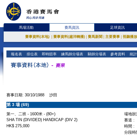
馬場活動
賽馬資訊
足球資訊
賽事資料(本地)
|
賽事資料(越洋轉播)
|
賽馬新聞
|
主要賽事
|
視聽播
報名表
排位表
即時賠率
練馬師分場表
騎師分場表
參考資料
統計
賽事日期: 30/10/1988 沙田
第 3 場 (69)
第一、二班 - 1600米 - (80+)
場地狀況
SHA TIN (DIVIDED) HANDICAP (DIV 2)
賽道 :
HK$ 275,000
時間 :
分段時間