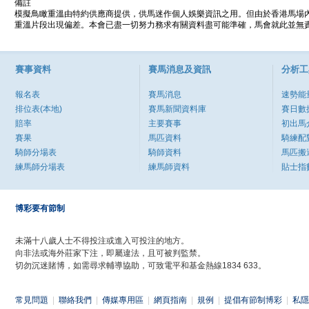
備註
模擬鳥瞰重溫由特約供應商提供，供馬迷作個人娛樂資訊之用。但由於香港馬場
重溫片段出現偏差。本會已盡一切努力務求有關資料盡可能準確，馬會就此並無責
賽事資料
賽馬消息及資訊
分析工
報名表
賽馬消息
速勢能
排位表(本地)
賽馬新聞資料庫
賽日數
賠率
主要賽事
初出馬
賽果
馬匹資料
騎練配
騎師分場表
騎師資料
馬匹搬
練馬師分場表
練馬師資料
貼士指
博彩要有節制
未滿十八歲人士不得投注或進入可投注的地方。
向非法或海外莊家下注，即屬違法，且可被判監禁。
切勿沉迷賭博，如需尋求輔導協助，可致電平和基金熱線1834 633。
常見問題
|
聯絡我們
|
傳媒專用區
|
網頁指南
|
規例
|
提倡有節制博彩
|
私隱