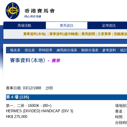
馬場活動
賽馬資訊
足球資訊
賽事資料(本地)
|
賽事資料(越洋轉播)
|
賽馬新聞
|
主要賽事
|
視聽播
報名表
排位表
即時賠率
練馬師分場表
騎師分場表
參考資料
統計
賽事日期: 03/12/1988 沙田
第 4 場 (135)
第一、二班 - 1600米 - (80+)
場地狀況
HERMES (DIVIDED) HANDICAP (DIV 3)
賽道 :
HK$ 275,000
時間 :
分段時間