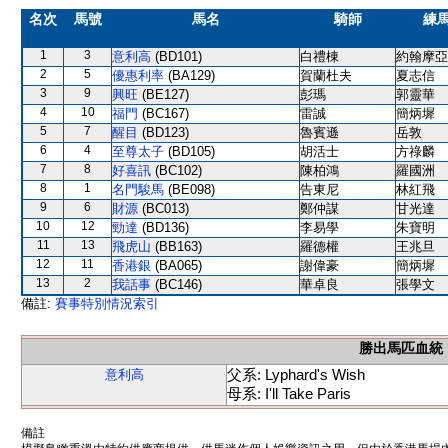
名次
馬號
馬名
騎師
練
1
3
意利高
(BD101)
白禮棟
約翰摩亞
2
5
優惠利率
(BA129)
賀蘭杜夫
夏志信
3
9
興旺
(BE127)
彭瑪
郭靈華
4
10
福門
(BC167)
雷誠
簡炳墀
5
7
醒目
(BD123)
魯賓遜
岳敦
6
4
至尊太子
(BD105)
胡活士
方祿麟
7
8
好喜訊
(BC102)
陳柏鴻
羅國洲
8
1
名門駿馬
(BE098)
告東尼
林紅飛
9
6
財源
(BC013)
鄭仲謀
甘光達
10
12
勁達
(BD136)
李易學
朱寶明
11
13
飛虎山
(BB163)
羅德權
王兆旦
12
11
香港銀
(BA065)
謝偉豪
簡炳墀
13
2
我話事
(BC146)
華卓良
張學文
備註:
賽事特別情況索引
勝出馬匹血統
父系: Lyphard's Wish
意利高
母系: I'll Take Paris
備註