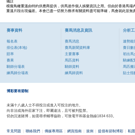
備註
模擬鳥瞰重溫由特約供應商提供，供馬迷作個人娛樂資訊之用。但由於香港馬場
重溫片段出現偏差。本會已盡一切努力務求有關資料盡可能準確，馬會就此並無責
賽事資料
賽馬消息及資訊
分析工
報名表
賽馬消息
速勢能
排位表(本地)
賽馬新聞資料庫
賽日數
賠率
主要賽事
初出馬
賽果
馬匹資料
騎練配
騎師分場表
騎師資料
馬匹搬
練馬師分場表
練馬師資料
貼士指
博彩要有節制
未滿十八歲人士不得投注或進入可投注的地方。
向非法或海外莊家下注，即屬違法，且可被判監禁。
切勿沉迷賭博，如需尋求輔導協助，可致電平和基金熱線1834 633。
常見問題
|
聯絡我們
|
傳媒專用區
|
網頁指南
|
規例
|
提倡有節制博彩
|
私隱