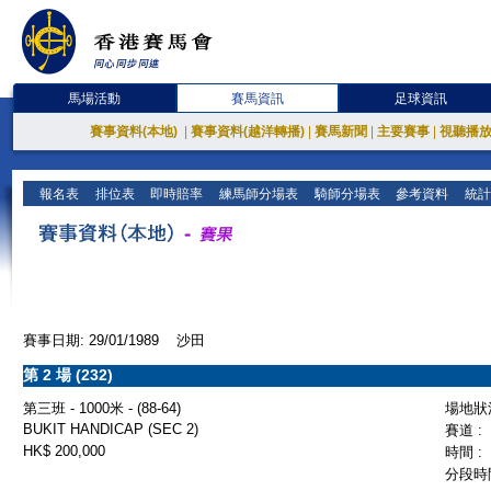
馬場活動
賽馬資訊
足球資訊
賽事資料(本地)
|
賽事資料(越洋轉播)
|
賽馬新聞
|
主要賽事
|
視聽播
報名表
排位表
即時賠率
練馬師分場表
騎師分場表
參考資料
統計
賽事日期: 29/01/1989 沙田
第 2 場 (232)
第三班 - 1000米 - (88-64)
場地狀況
BUKIT HANDICAP (SEC 2)
賽道 :
HK$ 200,000
時間 :
分段時間