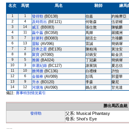
名次
馬號
馬名
騎師
練馬
1
1
發得勁
(BD138)
伯嘉
約翰摩亞
2
4
及時而出
(BE121)
何敬森
伍碧權
3
14
威王
(BB083)
張仕敦
陳毓麟
4
11
贏中贏
(BC058)
馬輝
羅國洲
5
7
好犀利
(BD083)
胡活士
方祿麟
6
13
靈駿
(AV096)
雷誠
簡炳墀
7
2
證券之星
(BE135)
陳柏鴻
黃汝安
8
8
聚寶
(AT080)
邱炳安
歐金洪
9
5
雅圖
(BA024)
丁冠豪
簡炳墀
10
3
幸運紀錄
(BC127)
謝展鵠
夏志信
11
10
膽博膽
(BC136)
白禮棟
許怡
12
6
金箍棒
(AV089)
彭瑪
郭靈華
13
9
升水
(BD120)
李森
蘭尼
14
12
河塘海
(AV090)
鍾占祺
甘光達
備註:
賽事特別情況索引
勝出馬匹血統
父系: Musical Phantasy
發得勁
母系: Shot's Eye