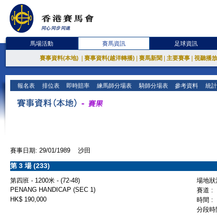
馬場活動
賽馬資訊
足球資訊
賽事資料(本地)
|
賽事資料(越洋轉播)
|
賽馬新聞
|
主要賽事
|
視聽播
報名表
排位表
即時賠率
練馬師分場表
騎師分場表
參考資料
統計
賽事日期: 29/01/1989 沙田
第 3 場 (233)
第四班 - 1200米 - (72-48)
場地狀況
PENANG HANDICAP (SEC 1)
賽道 :
HK$ 190,000
時間 :
分段時間