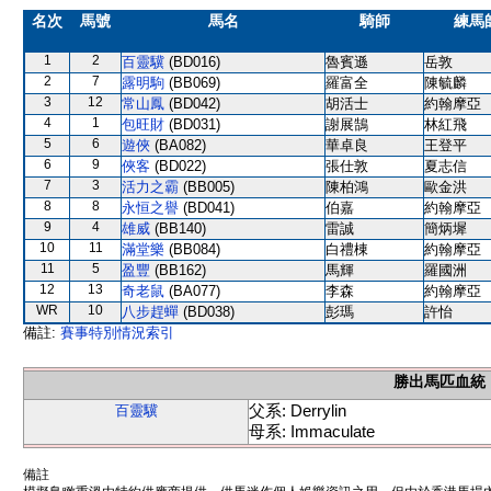
名次
馬號
馬名
騎師
練馬
1
2
百靈驥
(BD016)
魯賓遜
岳敦
2
7
露明駒
(BB069)
羅富全
陳毓麟
3
12
常山鳳
(BD042)
胡活士
約翰摩亞
4
1
包旺財
(BD031)
謝展鵠
林紅飛
5
6
遊俠
(BA082)
華卓良
王登平
6
9
俠客
(BD022)
張仕敦
夏志信
7
3
活力之霸
(BB005)
陳柏鴻
歐金洪
8
8
永恒之譽
(BD041)
伯嘉
約翰摩亞
9
4
雄威
(BB140)
雷誠
簡炳墀
10
11
滿堂樂
(BB084)
白禮棟
約翰摩亞
11
5
盈豐
(BB162)
馬輝
羅國洲
12
13
奇老鼠
(BA077)
李森
約翰摩亞
WR
10
八步趕蟬
(BD038)
彭瑪
許怡
備註:
賽事特別情況索引
勝出馬匹血統
父系: Derrylin
百靈驥
母系: Immaculate
備註