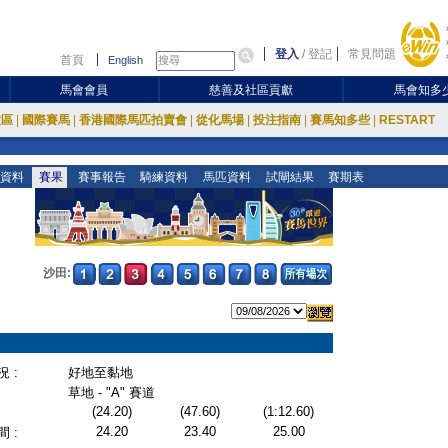
登入
/
登記
常見問題
首頁
English
馬會會員
慈善及社區貢獻
馬會知多
放區
|
國際賽馬
|
香港國際馬匹拍賣會
|
從化馬場
|
投注指南
|
賽馬知多些
|
RESTART
資料
賽果
賽事報告
騎練資料
馬匹資料
試閘結果
賽期表
沙田:
 :
好地至黏地
草地 - "A" 賽道
(24.20)
(47.60)
(1:12.60)
24.20
23.40
25.00
 :