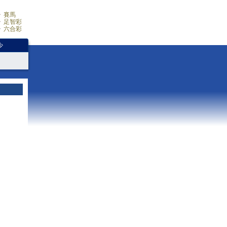
賽馬
足智彩
六合彩
少