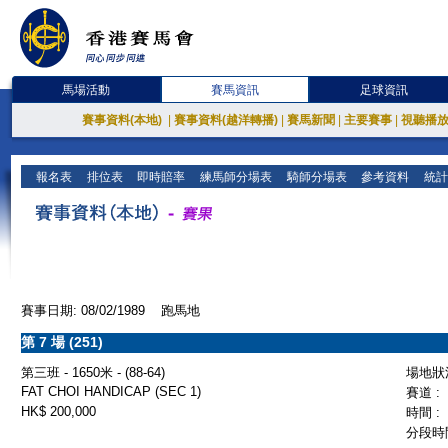
馬場活動
賽馬資訊
足球資訊
賽事資料(本地)
|
賽事資料(越洋轉播)
|
賽馬新聞
|
主要賽事
|
視聽播
報名表
排位表
即時賠率
練馬師分場表
騎師分場表
參考資料
統計
賽事日期: 08/02/1989 跑馬地
第 7 場 (251)
第三班 - 1650米 - (88-64)
場地狀況
FAT CHOI HANDICAP (SEC 1)
賽道 :
HK$ 200,000
時間 :
分段時間