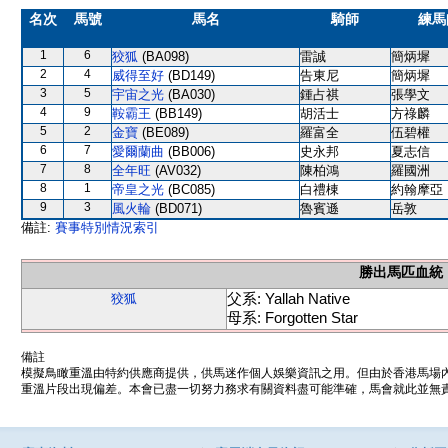
名次
馬號
馬名
騎師
練馬
1
6
狡狐
(BA098)
雷誠
簡炳墀
2
4
威得至好
(BD149)
告東尼
簡炳墀
3
5
宇宙之光
(BA030)
鍾占祺
張學文
4
9
鞍霸王
(BB149)
胡活士
方祿麟
5
2
金寶
(BE089)
羅富全
伍碧權
6
7
愛爾蘭曲
(BB006)
史永邦
夏志信
7
8
全年旺
(AV032)
陳柏鴻
羅國洲
8
1
帝皇之光
(BC085)
白禮棟
約翰摩亞
9
3
風火輪
(BD071)
魯賓遜
岳敦
備註:
賽事特別情況索引
勝出馬匹血統
父系: Yallah Native
狡狐
母系: Forgotten Star
備註
模擬鳥瞰重溫由特約供應商提供，供馬迷作個人娛樂資訊之用。但由於香港馬場
重溫片段出現偏差。本會已盡一切努力務求有關資料盡可能準確，馬會就此並無責