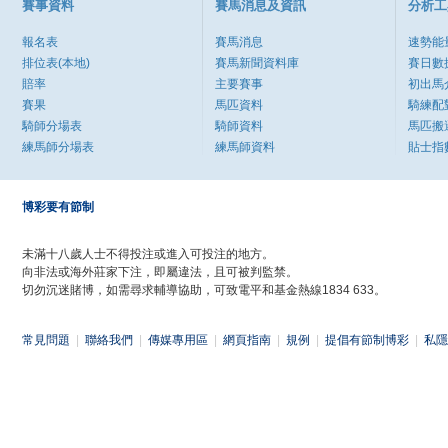
賽事資料
賽馬消息及資訊
分析工
報名表
賽馬消息
速勢能
排位表(本地)
賽馬新聞資料庫
賽日數
賠率
主要賽事
初出馬
賽果
馬匹資料
騎練配
騎師分場表
騎師資料
馬匹搬
練馬師分場表
練馬師資料
貼士指
博彩要有節制
未滿十八歲人士不得投注或進入可投注的地方。
向非法或海外莊家下注，即屬違法，且可被判監禁。
切勿沉迷賭博，如需尋求輔導協助，可致電平和基金熱線1834 633。
常見問題
|
聯絡我們
|
傳媒專用區
|
網頁指南
|
規例
|
提倡有節制博彩
|
私隱