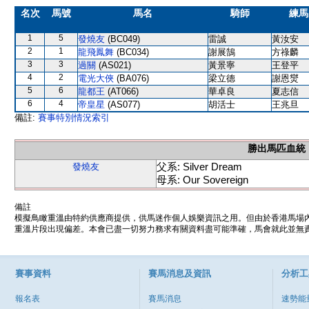
名次
馬號
馬名
騎師
練馬
1
5
發燒友
(BC049)
雷誠
黃汝安
2
1
龍飛鳳舞
(BC034)
謝展鵠
方祿麟
3
3
過關
(AS021)
黃景寧
王登平
4
2
電光大俠
(BA076)
梁立德
謝恩爕
5
6
龍都王
(AT066)
華卓良
夏志信
6
4
帝皇星
(AS077)
胡活士
王兆旦
備註:
賽事特別情況索引
勝出馬匹血統
父系: Silver Dream
發燒友
母系: Our Sovereign
備註
模擬鳥瞰重溫由特約供應商提供，供馬迷作個人娛樂資訊之用。但由於香港馬場
重溫片段出現偏差。本會已盡一切努力務求有關資料盡可能準確，馬會就此並無責
賽事資料
賽馬消息及資訊
分析工
報名表
賽馬消息
速勢能