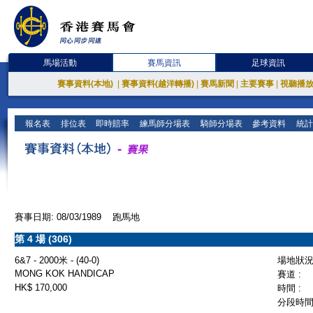
馬場活動
賽馬資訊
足球資訊
賽事資料(本地)
|
賽事資料(越洋轉播)
|
賽馬新聞
|
主要賽事
|
視聽播
報名表
排位表
即時賠率
練馬師分場表
騎師分場表
參考資料
統計
賽事日期: 08/03/1989 跑馬地
第 4 場 (306)
6&7 - 2000米 - (40-0)
場地狀況 
MONG KOK HANDICAP
賽道 :
HK$ 170,000
時間 :
分段時間 