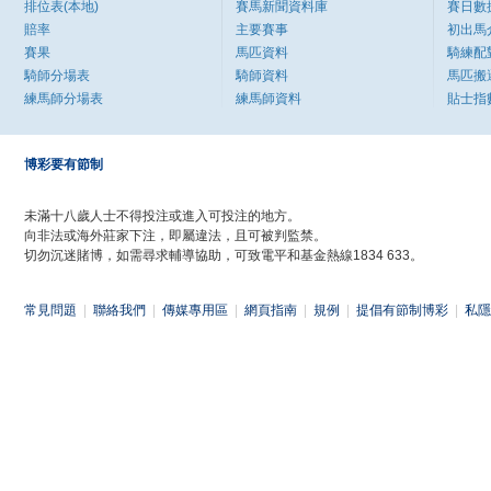
排位表(本地)
賽馬新聞資料庫
賽日數
賠率
主要賽事
初出馬
賽果
馬匹資料
騎練配
騎師分場表
騎師資料
馬匹搬
練馬師分場表
練馬師資料
貼士指
博彩要有節制
未滿十八歲人士不得投注或進入可投注的地方。
向非法或海外莊家下注，即屬違法，且可被判監禁。
切勿沉迷賭博，如需尋求輔導協助，可致電平和基金熱線1834 633。
常見問題
|
聯絡我們
|
傳媒專用區
|
網頁指南
|
規例
|
提倡有節制博彩
|
私隱