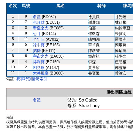
名次
馬號
馬名
騎師
練馬
1
9
名禮
(BD052)
徐貴良
甘光達
2
7
包旺財
(BD031)
謝展鵠
林紅飛
3
3
帝皇之光
(BC085)
伯嘉
約翰摩亞
4
8
心甘
(BD144)
何敬森
朱寶明
5
11
全年旺
(AV032)
陳柏鴻
羅國洲
6
5
祿中寶
(BE165)
華卓良
簡炳墀
7
10
掂掃
(BE111)
陳啟智
簡炳墀
8
6
宇宙之光
(BA030)
鍾占祺
張學文
9
4
得利寶
(BC159)
李森
伍碧權
10
2
相見歡
(AT147)
黃景寧
郭靈華
11
1
大將風度
(BB080)
魯賓遜
黃汝安
備註:
賽事特別情況索引
勝出馬匹血統
父系: So Called
名禮
母系: Strae Lady
備註
模擬鳥瞰重溫由特約供應商提供，供馬迷作個人娛樂資訊之用。但由於香港馬場
重溫片段出現偏差。本會已盡一切努力務求有關資料盡可能準確，馬會就此並無責