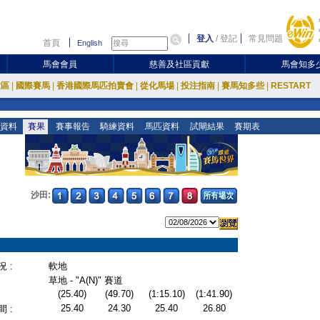
登入
/
登記
常見問題
首頁
English
馬會會員
慈善及社區貢獻
馬會知多
放區
|
國際賽馬
|
香港國際馬匹拍賣會
|
從化馬場
|
投注指南
|
賽馬知多些
|
RESTART
資料
賽果
賽事報告
騎練資料
馬匹資料
試閘結果
賽期表
沙田:
 :
軟地
草地 - "A(N)" 賽道
(25.40)
(49.70)
(1:15.10)
(1:41.90)
25.40
24.30
25.40
26.80
 :