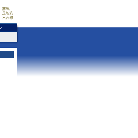
賽馬
足智彩
六合彩
少