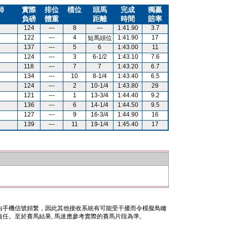
師
實際
排位
檔位
頭馬
完成
獨贏
負磅
體重
距離
時間
賠率
124
---
8
---
1:41.90
3.7
122
---
4
1:41.90
17
短馬頭位
137
---
5
6
1:43.00
11
124
---
3
6-1/2
1:43.10
7.6
118
---
7
7
1:43.20
6.7
134
---
10
8-1/4
1:43.40
6.5
124
---
2
10-1/4
1:43.80
29
121
---
1
13-3/4
1:44.40
9.2
136
---
6
14-1/4
1:44.50
9.5
127
---
9
16-3/4
1:44.90
16
139
---
11
19-1/4
1:45.40
17
內手機信號頻繁，因此其他接收系統有可能受干擾而令模擬鳥瞰
任。至於賽馬結果, 馬迷應參考實際的賽馬片段為準。