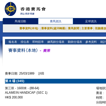
馬場活動
賽馬資訊
足球資訊
賽事資料(本地)
|
賽事資料(越洋轉播)
|
賽馬新聞
|
主要賽事
|
視聽播
報名表
排位表
即時賠率
練馬師分場表
騎師分場表
參考資料
統計
賽事日期: 25/03/1989 沙田
第 8 場 (345)
第三班 - 1600米 - (88-64)
場地狀況
ALAMEIN HANDICAP (SEC 1)
賽道 :
HK$ 200,000
時間 :
分段時間