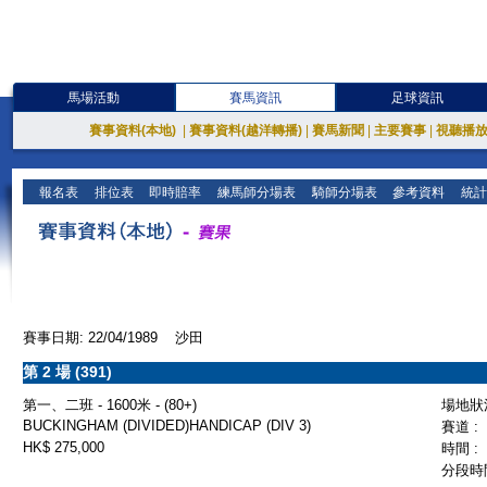
馬場活動
賽馬資訊
足球資訊
賽事資料(本地)
|
賽事資料(越洋轉播)
|
賽馬新聞
|
主要賽事
|
視聽播
報名表
排位表
即時賠率
練馬師分場表
騎師分場表
參考資料
統計
賽事日期: 22/04/1989 沙田
第 2 場 (391)
第一、二班 - 1600米 - (80+)
場地狀況
BUCKINGHAM (DIVIDED)HANDICAP (DIV 3)
賽道 :
HK$ 275,000
時間 :
分段時間