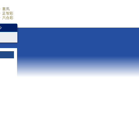
賽馬
足智彩
六合彩
少