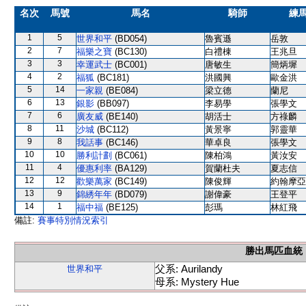
名次
馬號
馬名
騎師
練
1
5
世界和平
(BD054)
魯賓遜
岳敦
2
7
福樂之寶
(BC130)
白禮棟
王兆旦
3
3
幸運武士
(BC001)
唐敏生
簡炳墀
4
2
福狐
(BC181)
洪國興
歐金洪
5
14
一家親
(BE084)
梁立德
蘭尼
6
13
銀影
(BB097)
李易學
張學文
7
6
廣友威
(BE140)
胡活士
方祿麟
8
11
沙城
(BC112)
黃景寧
郭靈華
9
8
我話事
(BC146)
華卓良
張學文
10
10
勝利計劃
(BC061)
陳柏鴻
黃汝安
11
4
優惠利率
(BA129)
賀蘭杜夫
夏志信
12
12
歡樂萬家
(BC149)
陳俊輝
約翰摩亞
13
9
錦綉年年
(BD079)
謝偉豪
王登平
14
1
福中福
(BE125)
彭瑪
林紅飛
備註:
賽事特別情況索引
勝出馬匹血統
父系: Aurilandy
世界和平
母系: Mystery Hue