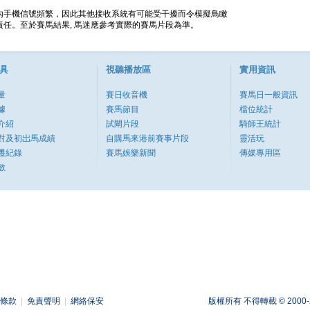
內手機信號頻繁，因此其他接收系統有可能受干擾而令模擬鳥瞰
任。至於賽馬結果, 馬迷應參考實際的賽馬片段為準。
具
視聽播放區
實用資訊
量
賽日收音機
賽馬日一般資訊
據
賽馬節目
檔位統計
介紹
試閘片段
騎師王統計
對及初岀馬成績
自購馬來港前賽事片段
靈活玩
遷紀錄
賽馬娛樂新聞
傳媒專用區
數
條款
|
免責聲明
|
網絡保安
版權所有 不得轉載 © 2000