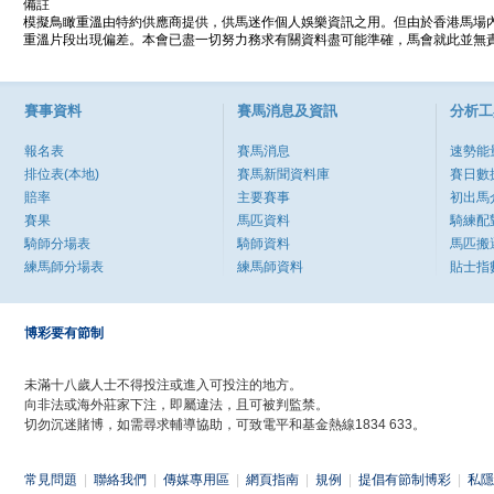
備註
模擬鳥瞰重溫由特約供應商提供，供馬迷作個人娛樂資訊之用。但由於香港馬場
重溫片段出現偏差。本會已盡一切努力務求有關資料盡可能準確，馬會就此並無責
賽事資料
賽馬消息及資訊
分析工
報名表
賽馬消息
速勢能
排位表(本地)
賽馬新聞資料庫
賽日數
賠率
主要賽事
初出馬
賽果
馬匹資料
騎練配
騎師分場表
騎師資料
馬匹搬
練馬師分場表
練馬師資料
貼士指
博彩要有節制
未滿十八歲人士不得投注或進入可投注的地方。
向非法或海外莊家下注，即屬違法，且可被判監禁。
切勿沉迷賭博，如需尋求輔導協助，可致電平和基金熱線1834 633。
常見問題
|
聯絡我們
|
傳媒專用區
|
網頁指南
|
規例
|
提倡有節制博彩
|
私隱