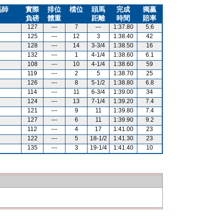
馬師
實際
排位
檔位
頭馬
完成
獨贏
負磅
體重
距離
時間
賠率
127
---
7
---
1:37.80
5.6
125
---
12
3
1:38.40
42
128
---
14
3-3/4
1:38.50
16
132
---
1
4-1/4
1:38.60
6.1
108
---
10
4-1/4
1:38.60
59
119
---
2
5
1:38.70
25
126
---
8
5-1/2
1:38.80
6.8
114
---
11
6-3/4
1:39.00
34
124
---
13
7-1/4
1:39.20
7.4
121
---
9
11
1:39.80
7.4
127
---
6
11
1:39.90
9.2
112
---
4
17
1:41.00
23
122
---
5
18-1/2
1:41.30
23
135
---
3
19-1/4
1:41.40
10