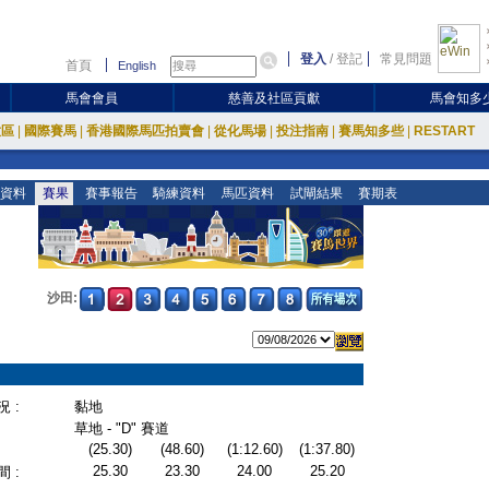
登入
/
登記
常見問題
首頁
English
馬會會員
慈善及社區貢獻
馬會知多
放區
|
國際賽馬
|
香港國際馬匹拍賣會
|
從化馬場
|
投注指南
|
賽馬知多些
|
RESTART
資料
賽果
賽事報告
騎練資料
馬匹資料
試閘結果
賽期表
沙田:
 :
黏地
草地 - "D" 賽道
(25.30)
(48.60)
(1:12.60)
(1:37.80)
25.30
23.30
24.00
25.20
 :