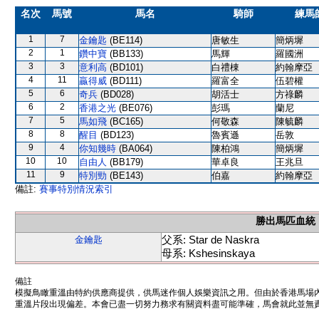
名次
馬號
馬名
騎師
練馬
1
7
金鑰匙
(BE114)
唐敏生
簡炳墀
2
1
鑽中寶
(BB133)
馬輝
羅國洲
3
3
意利高
(BD101)
白禮棟
約翰摩亞
4
11
贏得威
(BD111)
羅富全
伍碧權
5
6
奇兵
(BD028)
胡活士
方祿麟
6
2
香港之光
(BE076)
彭瑪
蘭尼
7
5
馬如飛
(BC165)
何敬森
陳毓麟
8
8
醒目
(BD123)
魯賓遜
岳敦
9
4
你知幾時
(BA064)
陳柏鴻
簡炳墀
10
10
自由人
(BB179)
華卓良
王兆旦
11
9
特別勁
(BE143)
伯嘉
約翰摩亞
備註:
賽事特別情況索引
勝出馬匹血統
父系: Star de Naskra
金鑰匙
母系: Kshesinskaya
備註
模擬鳥瞰重溫由特約供應商提供，供馬迷作個人娛樂資訊之用。但由於香港馬場
重溫片段出現偏差。本會已盡一切努力務求有關資料盡可能準確，馬會就此並無責