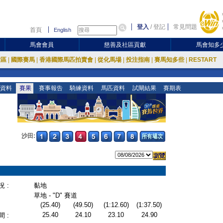
登入
/
登記
常見問題
首頁
English
馬會會員
慈善及社區貢獻
馬會知多
放區
|
國際賽馬
|
香港國際馬匹拍賣會
|
從化馬場
|
投注指南
|
賽馬知多些
|
RESTART
資料
賽果
賽事報告
騎練資料
馬匹資料
試閘結果
賽期表
沙田:
 :
黏地
草地 - "D" 賽道
(25.40)
(49.50)
(1:12.60)
(1:37.50)
25.40
24.10
23.10
24.90
 :