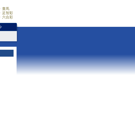
賽馬
足智彩
六合彩
少