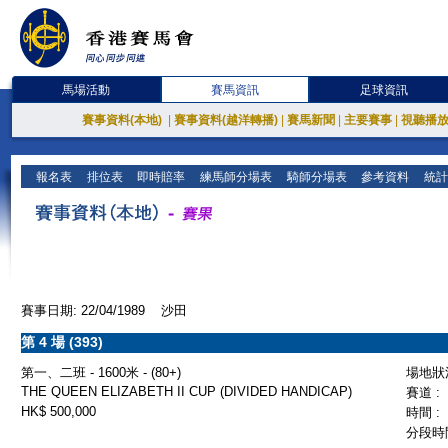
馬場活動
賽馬資訊
足球資訊
賽事資料(本地)
|
賽事資料(越洋轉播)
|
賽馬新聞
|
主要賽事
|
視聽播
報名表
排位表
即時賠率
練馬師分場表
騎師分場表
參考資料
統計
賽事日期: 22/04/1989 沙田
第 4 場 (393)
第一、二班 - 1600米 - (80+)
場地狀況
THE QUEEN ELIZABETH II CUP (DIVIDED HANDICAP)
賽道 :
HK$ 500,000
時間 :
分段時間