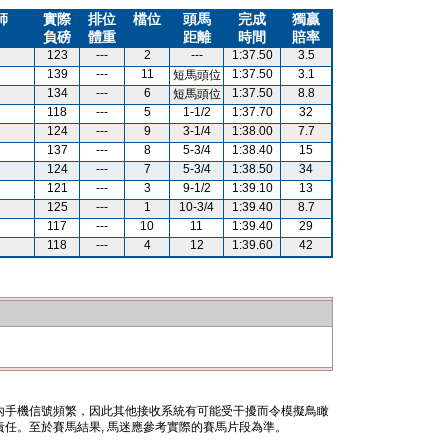
師
實際
排位
檔位
頭馬
完成
獨贏
負磅
體重
距離
時間
賠率
123
---
2
---
1:37.50
3.5
139
---
11
1:37.50
3.1
短馬頭位
134
---
6
1:37.50
8.8
短馬頭位
118
---
5
1-1/2
1:37.70
32
124
---
9
3-1/4
1:38.00
7.7
137
---
8
5-3/4
1:38.40
15
124
---
7
5-3/4
1:38.50
34
121
---
3
9-1/2
1:39.10
13
125
---
1
10-3/4
1:39.40
8.7
117
---
10
11
1:39.40
29
118
---
4
12
1:39.60
42
內手機信號頻繁，因此其他接收系統有可能受干擾而令模擬鳥瞰
任。至於賽馬結果, 馬迷應參考實際的賽馬片段為準。