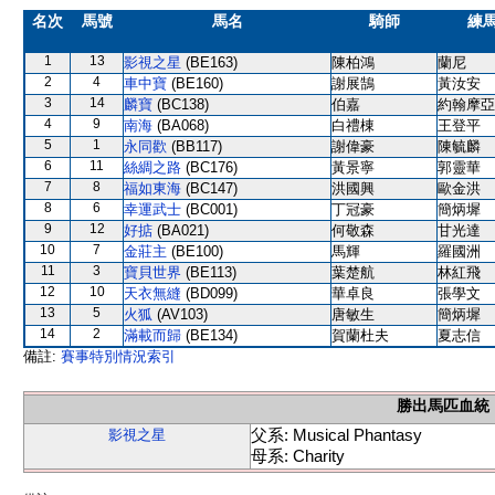
名次
馬號
馬名
騎師
練
1
13
影視之星
(BE163)
陳柏鴻
蘭尼
2
4
車中寶
(BE160)
謝展鵠
黃汝安
3
14
麟寶
(BC138)
伯嘉
約翰摩亞
4
9
南海
(BA068)
白禮棟
王登平
5
1
永同歡
(BB117)
謝偉豪
陳毓麟
6
11
絲綢之路
(BC176)
黃景寧
郭靈華
7
8
福如東海
(BC147)
洪國興
歐金洪
8
6
幸運武士
(BC001)
丁冠豪
簡炳墀
9
12
好掂
(BA021)
何敬森
甘光達
10
7
金莊主
(BE100)
馬輝
羅國洲
11
3
寶貝世界
(BE113)
葉楚航
林紅飛
12
10
天衣無縫
(BD099)
華卓良
張學文
13
5
火狐
(AV103)
唐敏生
簡炳墀
14
2
滿載而歸
(BE134)
賀蘭杜夫
夏志信
備註:
賽事特別情況索引
勝出馬匹血統
父系: Musical Phantasy
影視之星
母系: Charity