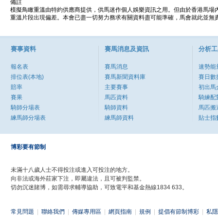
備註
模擬鳥瞰重溫由特約供應商提供，供馬迷作個人娛樂資訊之用。但由於香港馬場
重溫片段出現偏差。本會已盡一切努力務求有關資料盡可能準確，馬會就此並無責
賽事資料
賽馬消息及資訊
分析工
報名表
賽馬消息
速勢能
排位表(本地)
賽馬新聞資料庫
賽日數
賠率
主要賽事
初出馬
賽果
馬匹資料
騎練配
騎師分場表
騎師資料
馬匹搬
練馬師分場表
練馬師資料
貼士指
博彩要有節制
未滿十八歲人士不得投注或進入可投注的地方。
向非法或海外莊家下注，即屬違法，且可被判監禁。
切勿沉迷賭博，如需尋求輔導協助，可致電平和基金熱線1834 633。
常見問題
|
聯絡我們
|
傳媒專用區
|
網頁指南
|
規例
|
提倡有節制博彩
|
私隱