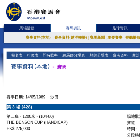
馬場活動
賽馬資訊
足球資訊
賽事資料(本地)
|
賽事資料(越洋轉播)
|
賽馬新聞
|
主要賽事
|
視聽播
報名表
排位表
即時賠率
練馬師分場表
騎師分場表
參考資料
統計
賽事日期: 14/05/1989 沙田
第 3 場 (428)
第二班 - 1200米 - (104-80)
場地狀況
THE BENSON CUP (HANDICAP)
賽道 :
HK$ 275,000
時間 :
分段時間