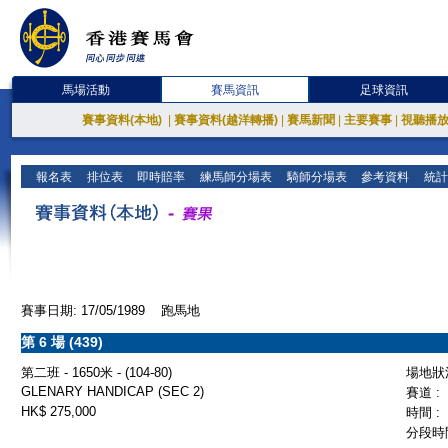
馬場活動
賽馬資訊
足球資訊
賽事資料(本地)
|
賽事資料(越洋轉播)
|
賽馬新聞
|
主要賽事
|
視聽播
報名表
排位表
即時賠率
練馬師分場表
騎師分場表
參考資料
統計
賽事日期: 17/05/1989 跑馬地
第 6 場 (439)
第二班 - 1650米 - (104-80)
場地狀況
GLENARY HANDICAP (SEC 2)
賽道 :
HK$ 275,000
時間 :
分段時間