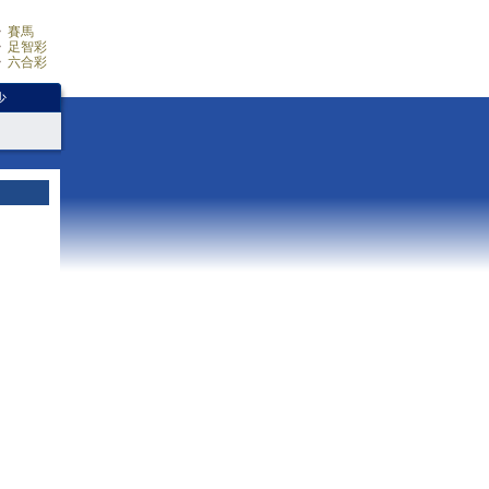
賽馬
足智彩
六合彩
少