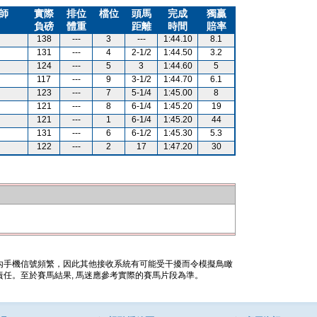
師
實際
排位
檔位
頭馬
完成
獨贏
負磅
體重
距離
時間
賠率
138
---
3
---
1:44.10
8.1
131
---
4
2-1/2
1:44.50
3.2
124
---
5
3
1:44.60
5
117
---
9
3-1/2
1:44.70
6.1
123
---
7
5-1/4
1:45.00
8
121
---
8
6-1/4
1:45.20
19
121
---
1
6-1/4
1:45.20
44
131
---
6
6-1/2
1:45.30
5.3
122
---
2
17
1:47.20
30
內手機信號頻繁，因此其他接收系統有可能受干擾而令模擬鳥瞰
任。至於賽馬結果, 馬迷應參考實際的賽馬片段為準。