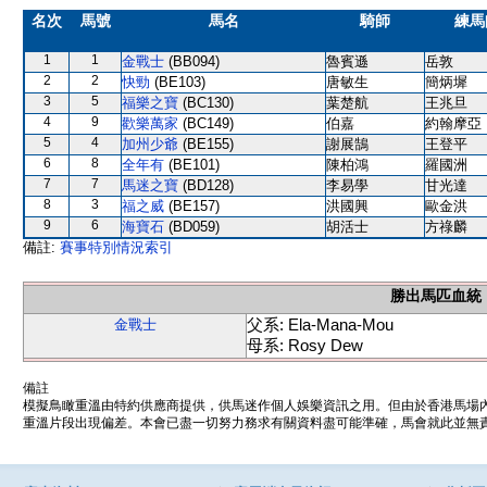
名次
馬號
馬名
騎師
練馬
1
1
金戰士
(BB094)
魯賓遜
岳敦
2
2
快勁
(BE103)
唐敏生
簡炳墀
3
5
福樂之寶
(BC130)
葉楚航
王兆旦
4
9
歡樂萬家
(BC149)
伯嘉
約翰摩亞
5
4
加州少爺
(BE155)
謝展鵠
王登平
6
8
全年有
(BE101)
陳柏鴻
羅國洲
7
7
馬迷之寶
(BD128)
李易學
甘光達
8
3
福之威
(BE157)
洪國興
歐金洪
9
6
海寶石
(BD059)
胡活士
方祿麟
備註:
賽事特別情況索引
勝出馬匹血統
父系: Ela-Mana-Mou
金戰士
母系: Rosy Dew
備註
模擬鳥瞰重溫由特約供應商提供，供馬迷作個人娛樂資訊之用。但由於香港馬場
重溫片段出現偏差。本會已盡一切努力務求有關資料盡可能準確，馬會就此並無責