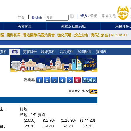
登入
/
登記
常見問題
首頁
English
馬會會員
慈善及社區貢獻
馬會知多
放區
|
國際賽馬
|
香港國際馬匹拍賣會
|
從化馬場
|
投注指南
|
賽馬知多些
|
RESTART
資料
賽果
賽事報告
騎練資料
馬匹資料
試閘結果
賽期表
跑馬地:
 :
好地
草地 - "B" 賽道
(28.30)
(52.70)
(1:16.90)
(1:44.20)
28.30
24.40
24.20
27.30
 :