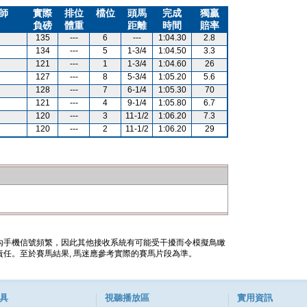
師
實際
排位
檔位
頭馬
完成
獨贏
負磅
體重
距離
時間
賠率
135
---
6
---
1:04.30
2.8
134
---
5
1-3/4
1:04.50
3.3
121
---
1
1-3/4
1:04.60
26
127
---
8
5-3/4
1:05.20
5.6
128
---
7
6-1/4
1:05.30
70
121
---
4
9-1/4
1:05.80
6.7
120
---
3
11-1/2
1:06.20
7.3
120
---
2
11-1/2
1:06.20
29
內手機信號頻繁，因此其他接收系統有可能受干擾而令模擬鳥瞰
任。至於賽馬結果, 馬迷應參考實際的賽馬片段為準。
具
視聽播放區
實用資訊