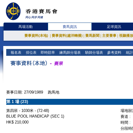
馬場活動
賽馬資訊
足球資訊
賽事資料(本地)
|
賽事資料(越洋轉播)
|
賽馬新聞
|
主要賽事
|
視聽播
報名表
排位表
即時賠率
練馬師分場表
騎師分場表
參考資料
統計
賽事日期: 27/09/1989 跑馬地
第 1 場 (23)
第四班 - 1030米 - (72-48)
場地狀況
BLUE POOL HANDICAP (SEC 1)
賽道 :
HK$ 210,000
時間 :
分段時間