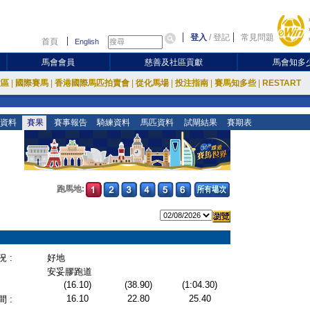
登入
/
登記
常見問題
首頁
English
馬會會員
慈善及社區貢獻
馬會知多
放區
|
國際賽馬
|
香港國際馬匹拍賣會
|
從化馬場
|
投注指南
|
賽馬知多些
|
RESTART
資料
賽果
賽事報告
騎練資料
馬匹資料
試閘結果
賽期表
跑馬地:
 :
好地
安妥膠跑道
(16.10)
(38.90)
(1:04.30)
16.10
22.80
25.40
 :