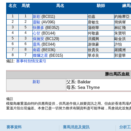
名次
馬號
馬名
騎師
練馬
1
1
新彩
(BC011)
伯嘉
約翰摩亞
2
2
靈駿
(AV096)
唐敏生
簡炳墀
3
5
快勝多
(BE052)
蒲樹華
林紅飛
4
4
心甘
(BD144)
何敬森
朱寶明
5
3
保施安
(BC129)
洪國興
歐金洪
6
6
靈馬
(BE044)
謝偉豪
許怡
7
8
南霸
(BE036)
徐貴良
羅國洲
8
7
燦爛之星
(BE015)
華卓良
郭靈華
備註:
賽事特別情況索引
勝出馬匹血統
父系: Balidar
新彩
母系: Sea Thyme
備註
模擬鳥瞰重溫由特約供應商提供，供馬迷作個人娛樂資訊之用。但由於香港馬場
重溫片段出現偏差。本會已盡一切努力務求有關資料盡可能準確，馬會就此並無責
賽事資料
賽馬消息及資訊
分析工