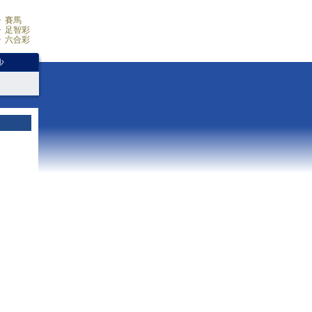
賽馬
足智彩
六合彩
少