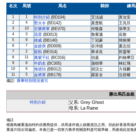
名次
馬號
馬名
騎師
練馬
1
1
特別介紹
(BD104)
艾法誠
黃汝安
2
4
聖火令
(BD142)
葉楚航
王兆旦
3
10
百勝將軍
(BE070)
何敬森
張學文
4
3
迅雷
(BD013)
魯賓遜
岳敦
5
9
雄威
(BB140)
丁冠豪
簡炳墀
6
7
金鎗俠
(BD009)
谷沛德
夏志信
7
2
龍勁
(BE014)
華卓良
郭靈華
8
11
萬紫千紅
(BC016)
伯嘉
約翰摩亞
9
8
牛奶友
(BC005)
蒲樹華
林紅飛
10
6
海琥珀
(BB012)
胡活士
方祿麟
11
5
金將軍
(BB178)
羅富全
伍碧權
備註:
賽事特別情況索引
勝出馬匹血統
父系: Grey Ghost
特別介紹
母系: La Raine
備註
模擬鳥瞰重溫由特約供應商提供，供馬迷作個人娛樂資訊之用。但由於香港馬場
重溫片段出現偏差。本會已盡一切努力務求有關資料盡可能準確，馬會就此並無責