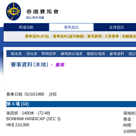
馬場活動
賽馬資訊
足球資訊
賽事資料(本地)
|
賽事資料(越洋轉播)
|
賽馬新聞
|
主要賽事
|
視聽播
報名表
排位表
即時賠率
練馬師分場表
騎師分場表
參考資料
統計
賽事日期: 01/10/1989 沙田
第 4 場 (32)
第四班 - 1400米 - (72-48)
場地狀況
BONHAM HANDICAP (SEC 3)
賽道 :
HK$ 210,000
時間 :
分段時間