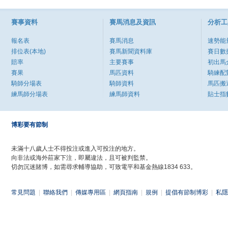
賽事資料
賽馬消息及資訊
分析工
報名表
賽馬消息
速勢能
排位表(本地)
賽馬新聞資料庫
賽日數
賠率
主要賽事
初出馬
賽果
馬匹資料
騎練配
騎師分場表
騎師資料
馬匹搬
練馬師分場表
練馬師資料
貼士指
博彩要有節制
未滿十八歲人士不得投注或進入可投注的地方。
向非法或海外莊家下注，即屬違法，且可被判監禁。
切勿沉迷賭博，如需尋求輔導協助，可致電平和基金熱線1834 633。
常見問題
|
聯絡我們
|
傳媒專用區
|
網頁指南
|
規例
|
提倡有節制博彩
|
私隱